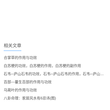
相关文章
合掌草的作用与功效
白苏梗的功效，白苏梗的作用，白苏梗的副作用
石韦─庐山石韦的功效，石韦─庐山石韦的作用，石韦─庐山石韦的副作用
百部―蔓生百部的作用与功效
马蔺叶的作用与功效
八卦命理：家居风水有6忌讳(图)