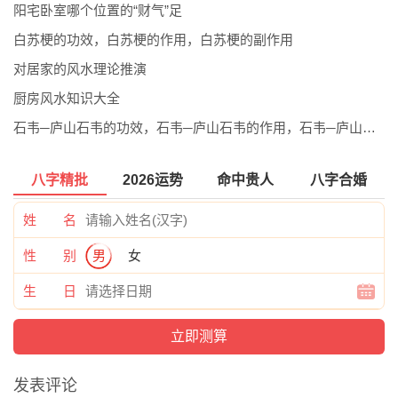
阳宅卧室哪个位置的“财气”足
白苏梗的功效，白苏梗的作用，白苏梗的副作用
对居家的风水理论推演
厨房风水知识大全
石韦─庐山石韦的功效，石韦─庐山石韦的作用，石韦─庐山石韦的副作用
八字精批
2026运势
命中贵人
八字合婚
姓 名
性 别
男
女
生 日
发表评论