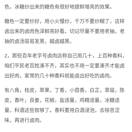
色，冰糖炒出来的糖色有很好地提鲜增亮的效果。
糖色一定要炒好，用小火慢炒，千万不要炒糊了，这样
卤出来的卤肉色泽鲜亮好看。切记尽量不要用老抽，老
抽的卤汤容易发黑，越卤越黑。
2，那些百年老字号卤肉店称自己用几十，上百种香料，
咱们平民老百姓凑不齐，其实也不用一定要凑齐才能卤
出好肉，家常的几十种香料就能卤出好吃的卤肉。
有八角，桂皮，草果，丁香，小茴香，白芷，草寇，陈
皮，香叶，良姜，花椒，盐适量，鸡精适量，冰糖适
量，料酒这些就够了。香料要用白酒浸泡，去除苦涩
味，再进行卤肉。