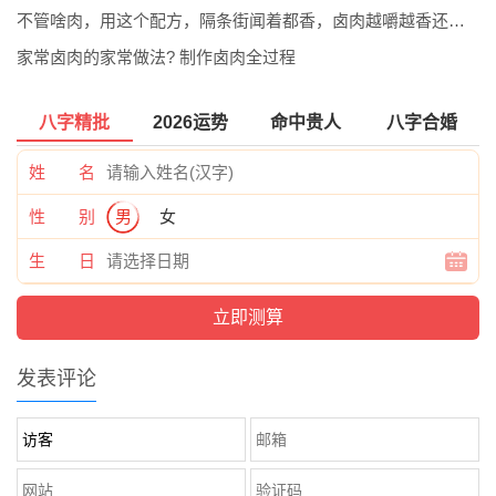
不管啥肉，用这个配方，隔条街闻着都香，卤肉越嚼越香还酥烂入味
家常卤肉的家常做法? 制作卤肉全过程
八字精批
2026运势
命中贵人
八字合婚
姓 名
性 别
男
女
生 日
发表评论