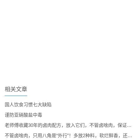
相关文章
国人饮食习惯七大缺陷
谨防亚硝酸盐中毒
老师傅收藏30年的卤肉配方，放入它们，不管卤啥肉，保证味道纯正
不管卤啥肉，只用八角是“外行”！多放2种料，软烂鲜香，还入味