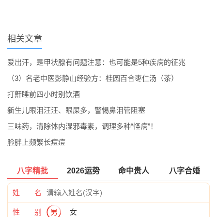
相关文章
爱出汗，是甲状腺有问题注意：也可能是5种疾病的征兆
（3）名老中医彭静山经验方：桂圆百合枣仁汤（茶）
打鼾睡前四小时别饮酒
新生儿眼泪汪汪、眼屎多，警惕鼻泪管阻塞
三味药，清除体内湿邪毒素，调理多种“怪病”！
脸胖上频繁长痘痘
八字精批
2026运势
命中贵人
八字合婚
姓 名
性 别
男
女