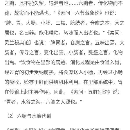
之腑，此不能久留，输泄者也……六腑者，传化物而不
藏，故实而不能满也。”《素问 · 六节藏象论》也说：
“脾、胃、大肠、小肠、三焦、膀胱者，仓廪之本，营之
居也，名曰器。能化糟粕，转味而入出者也。”《素问 ·
灵兰秘典论》也说：“脾胃者，仓廪之官，五味出焉。大
肠者，传导之官，变化出焉。小肠者，受盛之官，化物
出焉。”饮食物在里部的腐熟、消化过程是由食道入胃，
经过胃的初步受纳腐熟，将食糜送入小肠，再经过小肠
的吸收，贮存于肝而供给机体利用。在里部系统中，胃
在传输上起主导作用。因此，《素问 · 五脏别论》说：
“胃者，水谷之海，六腑之大源也。”
（2）六腑与水液代谢