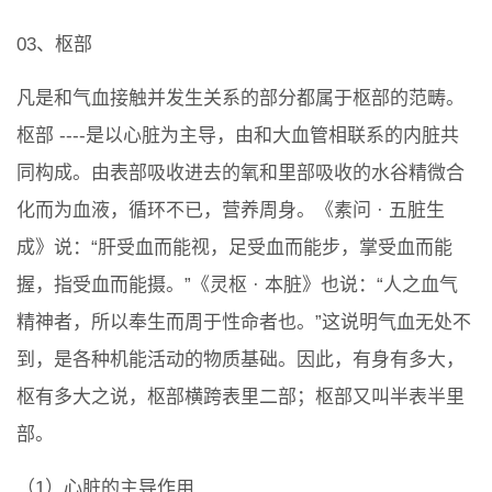
03、枢部
凡是和气血接触并发生关系的部分都属于枢部的范畴。
枢部 ----是以心脏为主导，由和大血管相联系的内脏共
同构成。由表部吸收进去的氧和里部吸收的水谷精微合
化而为血液，循环不已，营养周身。《素问 · 五脏生
成》说：“肝受血而能视，足受血而能步，掌受血而能
握，指受血而能摄。”《灵枢 · 本脏》也说：“人之血气
精神者，所以奉生而周于性命者也。”这说明气血无处不
到，是各种机能活动的物质基础。因此，有身有多大，
枢有多大之说，枢部横跨表里二部；枢部又叫半表半里
部。
（1）心脏的主导作用