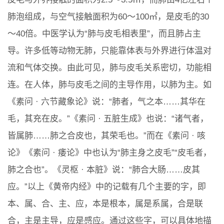
肺泡组成，与空气接触面积为60～100㎡，是皮毛的30
～40倍。中医学认为“肺与皮毛相表里”，而且肺占主
导。许多低等动物无肺，只能靠体表与外界进行体温对
流和气体交换。由此可见，肺与皮毛关系密切，功能相
连。在人体，肺与皮毛之间的主导作用，以肺为主。如
《素问 · 六节藏象论》说：“肺者，气之本……其华在
毛，其充在皮。”《素问 · 五脏生成》也说：“诸气者，
皆属肺……肺之合皮也，其荣毛也。”而在《素问 · 咳
论》《素问 · 痿论》中也认为“肺主身之皮毛”“皮毛者，
肺之合也”。《灵枢 · 本脏》说：“肺合大肠……皮其
应。”以上《黄帝内经》中的记载有几个主要的字，即
本、属、合、主、应，本是根本，属是系属，合是联
合，主是主导，应是感应。通过这些字，可以具体地描