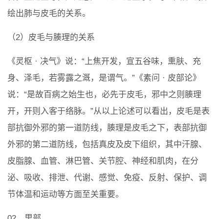
绘出肺与皮毛的关系。
（2）皮毛与腠理的关系
《灵枢 · 决气》说：“上焦开发，宣五谷味，熏肤、充
身、泽毛，若雾露之溉，是谓气。”《素问 · 皮部论》
说：“是故百病之始生也，必先于皮毛，邪中之则腠理
开，开则入客于络脉。”从以上论述可以看出，皮毛是表
部抗御外邪的第一道防线，腠理是皮毛之下，表部抗御
外邪的第二道防线，包括真皮及皮下组织，其中汗腺、
皮脂腺、血管、淋巴管、关节腔、神经和肌肉，在分
泌、吸收、排泄、代谢、感觉、免疫、反射、保护、调
节体温和运动等方面至关重要。
02、里部