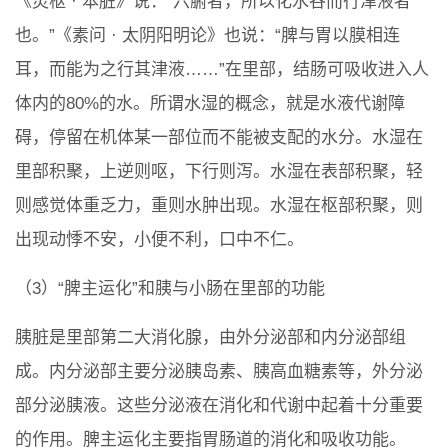
《灵枢 · 本脏》说：“六腑者，所以化水谷而行津液者
也。”《素问 · 太阴阳明论》也说：“脾与胃以膜相连
耳，而能为之行其津液……”在里部，结肠可吸收进入人
体内的80%的水。所谓水湿的概念，就是水液代谢障
碍，停留在机体某一部位而不能被支配的水分。水湿在
里部积聚，上逆则呕，下行则泻。水湿在表部积聚，轻
则感觉体重乏力，重则水肿出现。水湿在枢部积聚，则
出现动悸不安，小便不利，口中不仁。
（3）“脾主运化”和胰与小肠在里部的功能
胰脏是里部第二大消化腺，由外分泌部和内分泌部组
成。内分泌部主要分泌胰岛素、胰高血糖素等，外分泌
部分泌胰液。这些分泌液在消化和代谢中起着十分重要
的作用。脾主运化主要指胃肠道的消化和吸收功能。