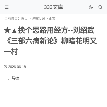
333文库
当前位置：
首页
>
健康知识
> 正文
★▲换个思路用经方--刘绍武
《三部六病新论》柳暗花明又
一村
2026-06-18
一、导言