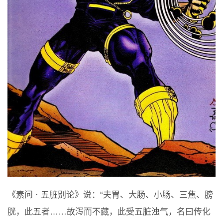
《素问 · 五脏别论》说：“夫胃、大肠、小肠、三焦、膀
胱，此五者……故泻而不藏，此受五脏浊气，名曰传化