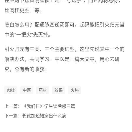
在应对下焦真阴虚损上是“一号选手”，而且药材易得，
比肉桂更胜一筹。
葱白怎么用？配通脉四逆汤即可，起码能把引火归元当
中的“一把火”先灭掉。
引火归元有三类、三个主要证型，这里先说其中一个的
解决办法，共同学习。中医是一篇大文章，用心去研
究，总有新的收获。
肉桂
中医
药材
效果
火热
上一篇：
《我们仨》学生读后感三篇
下一篇：
长靴加短裙穿出什么病