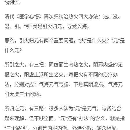
“始祖”。
清代《医学心悟》再次归纳治热火四大办法：达、滋、
湿、引。“引”就是引火归元，导龙入海。
那么，引火归元有两个重要问题，“火”是什么火？“元”是
什么元？
所引之火，有三把：阴虚而生内热之火，阴邪内盛的无
根之火，阳虚上浮所生之火。每把火有不同的治疗办
法，分别对应：气海元气亏虚、下焦真阴虚损、气海元
阳大虚三个问题。
所归之元，有三路：很多人认为“元”是元气，与肾结合
起来理解，但不够全面。“元”还有“办法”的含义，就是指
“三个路径”，分别是内服内治、外涂外敷、噙含相配。