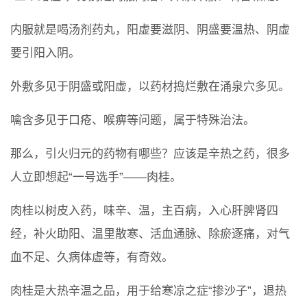
内服就是喝汤剂药丸，阳虚要滋阴、阴盛要温热、阴虚
要引阳入阴。
外敷多见于阴盛或阳虚，以药材捣烂敷在涌泉穴多见。
噙含多见于口疮、喉痹等问题，属于特殊治法。
那么，引火归元的药物有哪些？应该是辛热之药，很多
人立即想起“一号选手”——肉桂。
肉桂以树皮入药，味辛、温，主百病，入心肝脾肾四
经，补火助阳、温里散寒、活血通脉、除瘀逐痛，对气
血不足、久病体虚等，有奇效。
肉桂是大热辛温之品，用于给寒凉之症“掺沙子”，退热