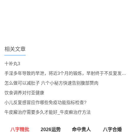
相关文章
十补丸3
手淫多年导致的早泄，将近3个月的锻炼，早射终于不反复发作了。
怎么做可以减肚子 六个小秘方快速告别腹部赘肉
饮食调养对付亚健康
小儿反复感冒应作哪些免疫功能指标检查?
牛皮廨治疗需要多久才能好_牛皮癣治疗方法
八字精批
2026运势
命中贵人
八字合婚