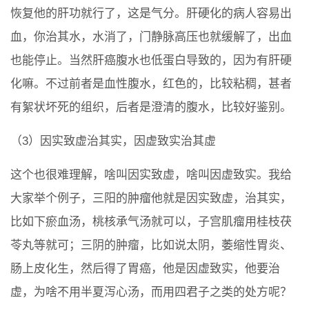
恢复他的肝功就行了，这是气分。肝硬化的病人容易出
血，你治其水，水消了，门静脉高压也就缓解了，出血
也能停止。当然肝癌腹水也低蛋白导致的，因为有肝硬
化嘛。不过前者是血性腹水，红色的，比较粘稠，甚者
有絮状坏死的组织，后者是澄清的腹水，比较好鉴别。
（3）因实致虚治其实，因虚致实治其虚
这个也很难理解，啥叫因实致虚，啥叫因虚致实。我给
大家举个例子，三阳的肿瘤他就是因实致虚，治其实，
比如下瘀血汤，桃核承气汤就可以，子宫肌瘤用桂枝茯
苓丸等就可；三阴的肿瘤，比如说太阴，萎缩性胃炎、
肠上皮化生，然后得了胃癌，他是因虚致实，他要治
虚，为啥不用半夏泻心汤，而用四君子之类的处方呢？