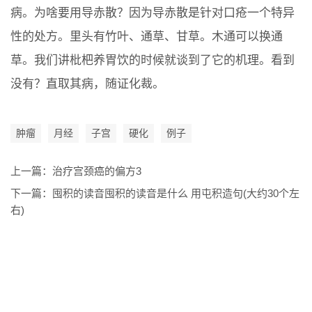
病。为啥要用导赤散？因为导赤散是针对口疮一个特异
性的处方。里头有竹叶、通草、甘草。木通可以换通
草。我们讲枇杷养胃饮的时候就谈到了它的机理。看到
没有？直取其病，随证化裁。
肿瘤
月经
子宫
硬化
例子
上一篇：
治疗宫颈癌的偏方3
下一篇：
囤积的读音囤积的读音是什么 用屯积造句(大约30个左
右)