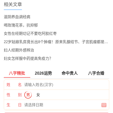
相关文章
滋阴养血调经病
喝玫瑰花茶，抗抑郁
女性在经期切记不要吃阿胶红枣
22岁姑娘乳房竟长出8个肿瘤！原来乳腺结节、子宫肌瘤都是肝郁生出...
妇人经期外感辨治
妇女怎样服中药提高免疫力？
八字精批
2026运势
命中贵人
八字合婚
姓 名
性 别
男
女
生 日