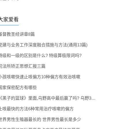
大家爱看
基督教圣经讲章8篇
党建与业务工作深度融合措施与方法(通用13篇)
特级和一级的区别是什么? 特级算极限词吗?
司法所矫正思想汇报三篇
小孩咳嗽快速止咳偏方10种偏方有效治咳嗽
国家保密配方有哪些
《黑子的篮球》里面,乌野高中最后赢了吗? 乌野3年拿到全国冠军了吗
止咳最快的方法6种常用治疗咳嗽的偏方
世界男性生殖器最长的 世界男性最长是多少