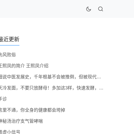
最近更新
伤风败俗
王熙凤的简介 王熙凤介绍
细说中医发展史，千年根基不会被推倒，但被现代医疗模式堵住出路
天冷发面，不要只放酵母！多加这3样，快速发酵，蓬松香软弹性十足
手诊
这里不通，你全身的健康都会垮掉
神秘汤治疗支气管哮喘
肾虚小信号