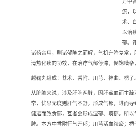
方中
瘀，
术、
以治
郁。
诸药合用，则诸郁随之而解，气机升降复常，
清热化痰的功效，在治疗气郁停滞，倒饱嘈杂
越鞠丸组成：苍术、香附、川芎、神曲、栀子
从脏腑来说，涉及肝脾两脏，因肝藏血而主疏
常，忧思无度则肝气不舒，形成气郁，进而导
健运而致食郁，甚者会形成湿郁、痰郁。所以
脾。本方中香附行气开郁；川芎活血祛瘀；栀