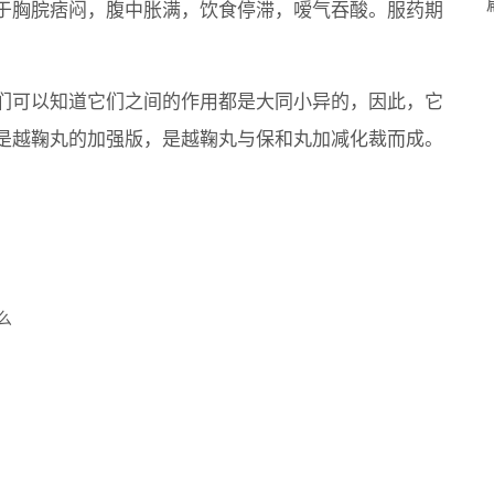
于胸脘痞闷，腹中胀满，饮食停滞，嗳气吞酸。服药期
们可以知道它们之间的作用都是大同小异的，因此，它
是越鞠丸的加强版，是越鞠丸与保和丸加减化裁而成。
么