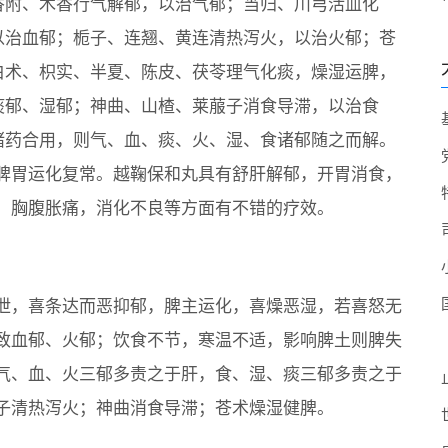
香附、木香行气解郁，以治气郁；当归、川芎活血化
以治血郁；栀子、连翘、黄连清热泻火，以治火郁；苍
白术、枳实、半夏、陈皮、茯苓理气化痰，燥湿运脾，
痰郁、湿郁；神曲、山楂、莱菔子消食导滞，以治食
诸药合用，则气、血、痰、火、湿、食诸郁随之而解。
脾胃运化复常。越鞠保和丸具有舒肝解郁，开胃消食，
，胸腹胀痛，消化不良等方面有不错的疗效。
。
泄，喜条达而恶抑郁，脾主运化，喜燥恶湿，若喜怒无
致血郁、火郁；饮食不节，寒温不适，影响脾土则脾失
气、血、火三郁多责之于肝，食、湿、痰三郁多责之于
子清热泻火；神曲消食导滞；苍术燥湿健脾。