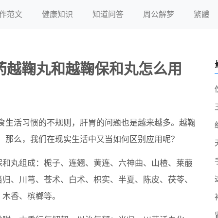
作范文
健康知识
知道问答
周公解梦
繁體
药越鞠丸和越鞠保和丸怎么用
食生活习惯的不规则，肝胃的问题也是越来越多。越鞠
，那么，我们在现实生活中又当如何区别应用呢？
保和丸组成：栀子、连翘、黄连、六神曲、山楂、莱菔
当归、川芎、苍术、白术、枳实、半夏、陈皮、茯苓、
、木香、槟榔等。