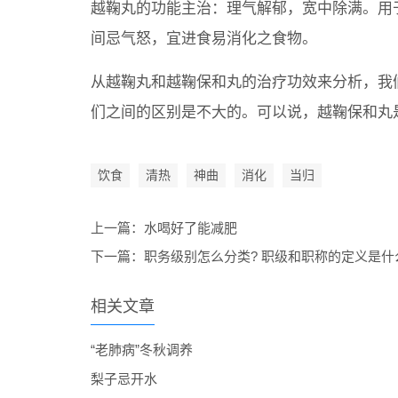
越鞠丸的功能主治：理气解郁，宽中除满。用
间忌气怒，宜进食易消化之食物。
从越鞠丸和越鞠保和丸的治疗功效来分析，我
们之间的区别是不大的。可以说，越鞠保和丸
饮食
清热
神曲
消化
当归
上一篇：
水喝好了能减肥
下一篇：
职务级别怎么分类? 职级和职称的定义是什
相关文章
“老肺病”冬秋调养
梨子忌开水