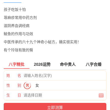
孩子吃饭十怕
荨麻疹常用中药方剂
滋阴养血调经病
鲮鱼的作用与功效
中医传承的六十九个神奇小秘方，确实很实用！
有个玲珑有致的臀
八字精批
2026运势
命中贵人
八字合婚
姓 名
性 别
男
女
生 日