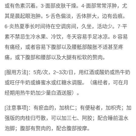
或有色素沉着。3·面部皮肤干燥。4·面部常常浮肿，尤
其是晨起眼泡肿。5·舌色偏淡，舌体胖大，边有齿痕。
6·炎热夏季长时间待在空调房间，久坐，活动少。7·平
素不禁忌生冷水果、冷饮，冬天容易手足冰凉。8·容易
有痛经，或者容易下腹部以及腰骶部酸胀不适甚至疼
痛，或下腹部和腰部以及大腿有松软的赘肉。
[服用方法]：5克/次，2~3次/日，用红酒或酸奶或热牛奶
或旺仔牛奶或蜂蜜水或红糖水调服。（痛经者，可在月
经期用热牛奶加少量白酒送服）。
[注意事项]：有瘀血的，加桃仁；有便秘者，加枳壳；加
强版的肉桂归芍散，可以加三七、阿胶；配合睡前温水
泡脚；腹部有赘肉的，配合腹部按摩。