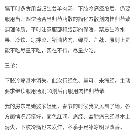
瞩平时多食用当归生姜羊肉汤，下肢冷痛痊愈后，仍要
服用当归四逆汤合当归芍药散的简化方散剂肉桂归芍散
调理体质。平时注意腹部和腰部的保暖，禁忌生冷水
果、冷饮、凉拌菜、猪油猪肉、绿豆、莲藕，原则上是
能不吃尽量不吃，实在不行，尽量少吃。
三诊：
下肢冷痛基本消失，此次行经色、量可，未痛经。主动
要求继续服用汤剂10剂后再服用肉桂归芍散。
我的房东是她婆家姐姐，春节的时候我又见到了她，各
方面情况都挺好，面色红润，痛经、盆腔痛已经基本上
消失，下肢冷痛也未发作，冬季手足冰凉明显改善。