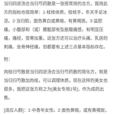
当归四逆汤合当归芍药散是一张很常用的合方，我用此
方的指标也很简单：1·桂枝体质，桂枝手，冬天手足冰
凉。2·当归脸，面色黄白或黄暗，有黄褐斑。3·盆腔
痛，小腹部和（或）腰骶部有坠胀酸痛感，有明显压
痛，痛经，受寒加重。这张方还可以治疗头痛、乳房的
刺痛、坐骨神经痛，但都要有上述三点基本指标存在。
附：
肉桂归芍散是当归四逆汤合当归芍药散的简化方，就是
当归归芍散加肉桂，可以调理体质，现在这样的美女也
很多，我把这张方称之为[美女专用1号]，作为成药出
售。
[适应人群]：1·中青年女性。2·面色黄暗，或有黄褐斑，