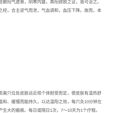
脏腑阳气虚衰，阴寒内盛，真阳欲脱之证，皆可治之。
之经，合主逆气而泄，气血调和，血压下降。故而，本
距离穴位处皮肤远近视个体耐受而定，使皮肤有温热舒
温和、缓慢而能持久，以达温阳之效，每穴灸10分钟左
生大的瘢痕。每日或隔日1次，7～10天为1个疗程。