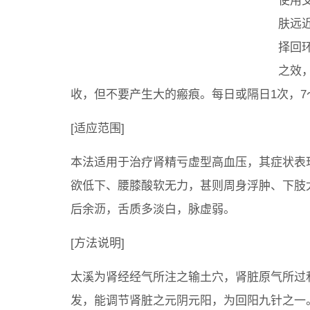
使用
肤远
择回
之效
收，但不要产生大的瘢痕。每日或隔日1次，7～
[适应范围]
本法适用于治疗肾精亏虚型高血压，其症状表
欲低下、腰膝酸软无力，甚则周身浮肿、下肢
后余沥，舌质多淡白，脉虚弱。
[方法说明]
太溪为肾经经气所注之输土穴，肾脏原气所过
发，能调节肾脏之元阴元阳，为回阳九针之一