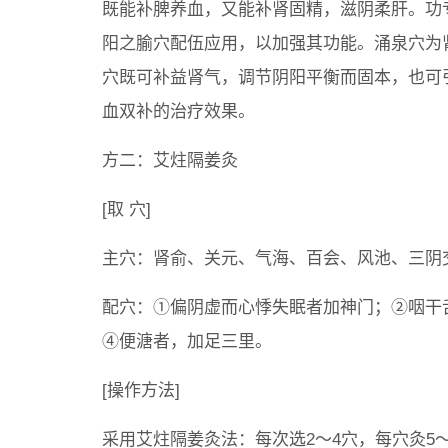
既能补脾养血，又能补肾固精，滋阴柔肝。功
阳之腧穴配伍应用，以加强其功能。涌泉穴为
穴既可补益肾气，调节阴阳平衡而固本，也可
血双补的治疗效果。
方二：艾炷隔姜灸
[取 穴]
主穴：肾俞、关元、气海、百会、风池、三阴
配穴：①偏阴虚而心悸失眠者加神门；②咽干
④便溏者，加足三里。
[操作方法]
采用艾炷隔姜灸法：每次选2～4穴，每穴灸5