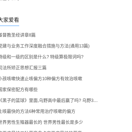
大家爱看
基督教圣经讲章8篇
党建与业务工作深度融合措施与方法(通用13篇)
特级和一级的区别是什么? 特级算极限词吗?
司法所矫正思想汇报三篇
小孩咳嗽快速止咳偏方10种偏方有效治咳嗽
国家保密配方有哪些
《黑子的篮球》里面,乌野高中最后赢了吗? 乌野3年拿到全国冠军了吗
止咳最快的方法6种常用治疗咳嗽的偏方
世界男性生殖器最长的 世界男性最长是多少