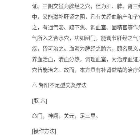
证。三阴交虽为脾经之穴，但为肝、脾、肾三
中，又能滋补肝肾之阴，凡有关经血胎产和子
之，有通气滞、疏下焦、调血室、固精官等作
气所入之合水穴，功如闸门，能调节肝经之气
疾，皆可治之。血海为脾经之腧穴，顾名思义
养血活血，清血分热，调理血室，为治疗血证
穴皆能治之。故而，本方具有补肾益精的治疗
△ 肾阳不足型艾灸疗法
[取 穴]
命门，神阙，关元，足三里。
[操作方法]