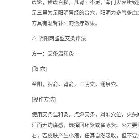
虚惫，诸虚百损，凡肾阳不足，命门火衰所致
足三里为足阳明胃经的合穴，阳明为多气多血
方具有温肾补阳的治疗效果。
△ 阴阳两虚型艾灸疗法
方一：艾条温和灸
[取 穴]
至阳，脾俞，肾俞，三阴交，涌泉穴。
[操作方法]
使用艾条温和灸。点燃艾条，对准穴位，火头
适而无灼痛感，选择回环灸或雀啄灸。火力要
右，若皮肤产生小疱，任其自然吸收，但不要产