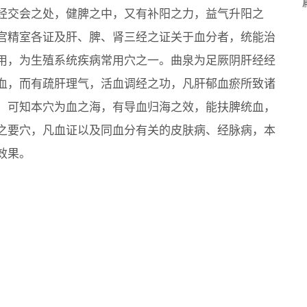
经交会之处，健脾之中，又有补阳之力，益气升阳之
宫精室各证及肝、脾、肾三经之证关于血分者，统能治
用，为生殖系统疾病常用穴之一。曲泉为足厥阴肝经经
血，而有疏肝理气，活血调经之功，凡肝郁血瘀所致诸
，可知本穴为血之海，有导血归海之效，能扶脾统血，
之要穴，凡血证以及同血分有关的皮肤病、经脉病，本
效果。