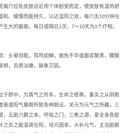
距离穴位处皮肤远近视个体耐受而定，使皮肤有温热舒
温和、缓慢而能持久，以达温阳之效，每穴灸10分钟左
生大的瘢痕。每日或隔日1次，7～10天为1个疗程。
现：头晕目眩，耳鸣如蝉，面色不华或面容黧黑，腰酸
尿频，舌质淡嫩，脉象沉弱。
位于脐中，为真气之所系，生命之根蒂，重灸之从阴救
虚衰或阳气暴脱所致各种脱证。关元为元气之所藏，三
根，五脏六腑之本，呼吸之门，三焦之源，是全身各脏
补之灸之能温肾壮阳，培元固本，大补元气，主治脏腑