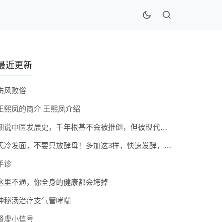
最近更新
伤风败俗
王熙凤的简介 王熙凤介绍
细说中医发展史，千年根基不会被推倒，但被现代医疗模式堵住出路
天冷发面，不要只放酵母！多加这3样，快速发酵，蓬松香软弹性十足
手诊
这里不通，你全身的健康都会垮掉
神秘汤治疗支气管哮喘
肾虚小信号