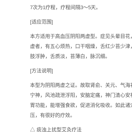
7次为1疗程，疗程间隔3～5天。
[适应范围]
本方适用于高血压阴阳两虚型。症见头晕目花
虚者，有五心烦热，口干咽燥，舌红少苔少津
肢浮肿，舌质淡，苔薄白，脉沉细。
[方法说明]
本型为阴阳两虚之证。故取肾俞、关元、气海
宁神，风池疏泄浮阳，安脑定痛，神门清心安
胃功能，能增强食欲，促进消化吸收。如此诸
压，有很好的疗效。
△ 痰浊上扰型艾灸疗法