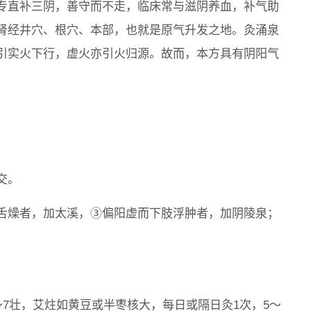
专直补三阴，善守而不走，临床常与滋阴养血，补气助
肾经井穴、根穴、本部，也就是原气升发之地。灸涌泉
引实火下行，虚火亦引火归源。故而，本方具有阴阳气
交。
舌燥者，加太溪，③偏阳虚而下肢浮肿者，加阴陵泉；
～7壮，艾炷如黄豆或半枣核大，每日或隔日灸1次，5～