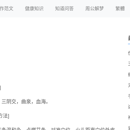
作范文
健康知识
知道问答
周公解梦
繁體
]
，三阴交，曲泉，血海。
方法]