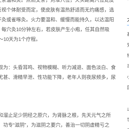
艾条温和灸。点燃艾条，对准穴位，火头距离穴位处皮
近视个体耐受而定，使皮肤有温热舒适而无灼痛感，选
环灸或雀啄灸。火力要温和、缓慢而能持久，以达温阳
，每穴灸10分钟左右，若皮肤产生小疱，任其自然吸
10天为1个疗程。
现为：头昏耳鸣、视物模糊、听力减退、面色淡白、食
尤甚、滑精早泄、性功能下降，老年人则夜尿频多，尿
和溜止足少阴经之原穴，为肾脉之根，先天元气之所
。功专“滋阴”，为滋阴之要穴，善治一切阴虚精亏之