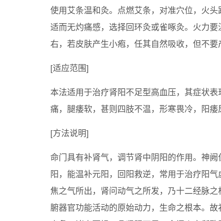
使用艾条温和灸。点燃艾条，对准穴位，火头
适而无灼痛感，选择回环灸或雀啄灸。火力要
右，若皮肤产生小疱，任其自然吸收，但不要产
[适应范围]
本法适用于治疗肾阳不足型高血压，其症状表
痛，腿痿软，甚则四肢不温，形寒畏冷，阳痿
[方法说明]
命门具有补肾气，调节肾中阴阳的作用。神阙
阳，能温补元阳，回阳救逆，常用于治疗阳气
焦之气所出，肾问动气之所发，乃十二经脉之
腑器官功能活动的原始动力，生命之根本。故