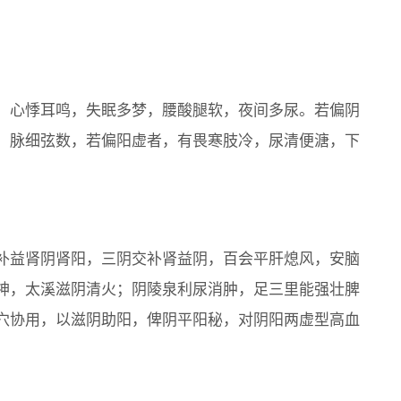
，心悸耳鸣，失眠多梦，腰酸腿软，夜间多尿。若偏阴
，脉细弦数，若偏阳虚者，有畏寒肢冷，尿清便溏，下
补益肾阴肾阳，三阴交补肾益阴，百会平肝熄风，安脑
神，太溪滋阴清火；阴陵泉利尿消肿，足三里能强壮脾
穴协用，以滋阴助阳，俾阴平阳秘，对阴阳两虚型高血