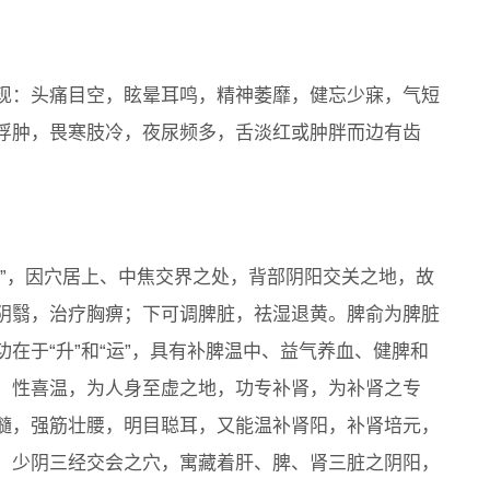
现：头痛目空，眩晕耳鸣，精神萎靡，健忘少寐，气短
浮肿，畏寒肢冷，夜尿频多，舌淡红或肿胖而边有齿
赫”，因穴居上、中焦交界之处，背部阴阳交关之地，故
阴翳，治疗胸痹；下可调脾脏，祛湿退黄。脾俞为脾脏
在于“升”和“运”，具有补脾温中、益气养血、健脾和
，性喜温，为人身至虚之地，功专补肾，为补肾之专
髓，强筋壮腰，明目聪耳，又能温补肾阳，补肾培元，
、少阴三经交会之穴，寓藏着肝、脾、肾三脏之阴阳，