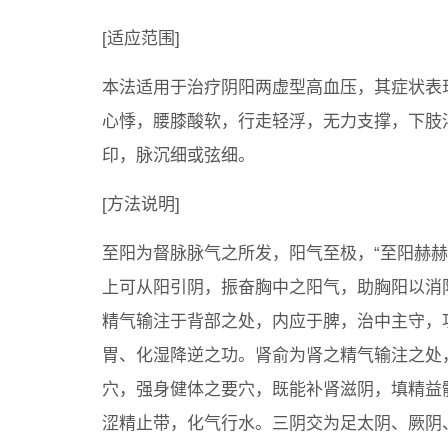
[适应范围]
本法适用于治疗阴阳两虚型高血压，其症状表
心悸，腰膝酸软，行走轻浮，无力支撑，下肢
印，脉沉细或弦细。
[方法说明]
至阳为督脉脉气之所发，阳气至极，“至阳赫
上可从阳引阴，振奋胸中之阳气，助胸阳以消
精气输注于背部之处，内应于脾，治中主守，功
胃、化湿降逆之功。肾俞为肾之精气输注之处
穴，强身健体之要穴，既能补肾滋阴，填精益
涩精止带，化气行水。三阴交为足太阴、厥阴