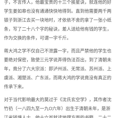
子，不言传人，他最宝贵的十三个挨星诀，就连他的好
学生姜如皋也没有通通快快地得到。直到他需要两千两
银子到浙江去买一块地时，才依依不舍的拿了一张小纸
条，写了二十八个字的秘诀，差人送给他有钱的学生，
作为交换的条件，可谓一字千斤。
蒋大鸿之学不仅自己不泄露一字，而且严禁他的学生也
要绝对保密，致使三元学说弄得伪法百出，到了清朝未
年，竟分了六大宗派：即泸州派、无常派、苏州派、上
虞派、湘楚派、广东派，而蒋大鸿的学说竟没有真正的
传承下来。
对于当代影响最大的莫过于《沈氏玄空学》，其作者沈
竹礽（一八四九至一九O六年）出生于清朝未年，是浙
江省钱塘人士。他十六岁就读地理方面的书籍，二十二