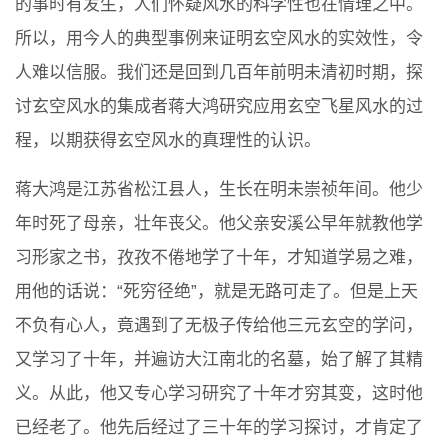
的事时有发生，人们怀疑风水的科学性也在情理之中。
所以，用今人的典型事例来证明玄空风水的实效性，令
人难以信服。我们还是回到几百年前明未清初时期，探
讨玄空风水的集成者蒋大鸿研究应用玄空飞星风水的过
程，以期获得玄空风水的真理性的认识。
蒋大鸿是江苏省松江县人，生长在明未崇祯年间。他少
年时死了母亲，壮年丧父。他父亲安溪公早年就教他学
习形家之书，孜孜不倦地学了十年，才知道学易之难，
用他的话说：“死穷径绝”，就是无路可走了。但是上天
不负有心人，竟遇到了无极子传给他三元玄空的学问，
又学习了十年，并遍访大江南北的名墓，始了解了其精
义。从此，他又专心学习研究了十年才穷其变，这时他
已经老了。他先后经过了三十年的学习探讨，才肯定了