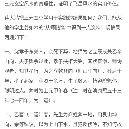
三元玄空风水的真理性，证明了飞星风水的实用价值。
蒋大鸿把三元玄空学用于实践的结果如何？我们只能从
他的学生姜如皋的“从师随笔”中得到一点资料，现摘录
两则如下：
一、沈孝子东关人，亲死下葬，地师为之立辰戌兼乙辛
山向，夫子舆余过此，孝子扶棺大哭，其状甚惨，师询
观者，知其孝行，为之立乾巽向（旺山旺向），葬后十
年，孝子起家，积资十余万，生子数人，皆容貌魁伟，
聪明过人。葬时为上元甲午春（注：时在清康熙五十三
年七一四年，为二运）。
二、乙酉（二运）春，先生为商姓葬一地，用艮山坤
向，余等私议，以为上山下水，且犯反伏吟，不知何故