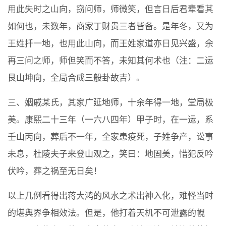
用此失时之山向，窃问师，师微笑，但言日后君辈看其
如何也，未数年，商家丁财贵三者皆备。是年冬，又为
王姓扦一地，也用此山向，而王姓家道亦日见兴盛，余
再三问之师，师但笑而不答，未知其何术也（注：二运
艮山坤向，全局合成三般卦故吉）。
三、姻戚某氏，其家广延地师，十余年得一地，堂局极
美。康熙二十三年（一六八四年）甲子时，在一运，系
壬山丙向，葬后不一年，全家患疫死，子姓争产，讼事
未息，杜陵夫子来登山观之，笑曰：地固美，惜犯反吟
伏吟，葬之祸至无日矣！
以上几例看得出蒋大鸿的风水之术出神入化，难怪当时
的堪舆界争相效法。但是，他打着天机不可泄露的幌