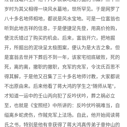
岁时为其父相得一块风水墓地，世所罕见。于是网罗了
八十多名地师相地，都说是风水宝地。可是一位富翁也
听到此地吉祥的信息，于是便捷足先登，用高价抢购，
使沈氏错过了购买的机会。后来，富翁开穴，把地掘
开，所掘出的泥块呈太极图案，便认为是大吉之象。但
是富翁去世并下葬后不到一年，该家宅彻底破败，死的
死，离的离，撤职的撤职，充军的充军，令沈氏百思不
得其解，于是他又召集了三十多名地师讨教，大家都说
不出原由来。后来他看了蒋大鸿的学生之“随师从笔”，
才知道一运中的壬山丙向犯了反吟伏吟，葬之祸必立
至，也就是《宝照经》中所讲的：反吟伏吟祸难当，自
缢离乡蛇虎伤，作贼充军上法场。自此，他开始阅读蒋
氏之书，特别是他有幸获得了蒋大鸿真传弟子章仲山的