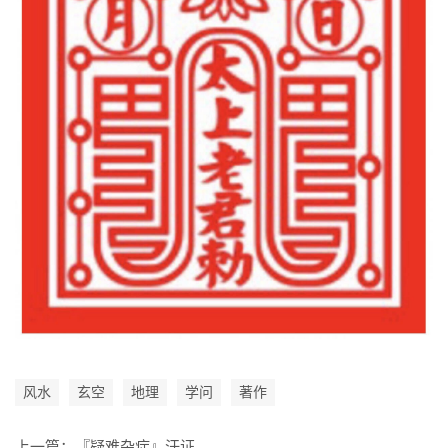
风水
玄空
地理
学问
著作
上一篇：
『疑难杂症』汗证