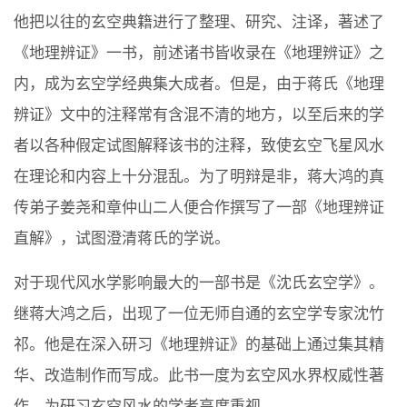
他把以往的玄空典籍进行了整理、研究、注译，著述了
《地理辨证》一书，前述诸书皆收录在《地理辨证》之
内，成为玄空学经典集大成者。但是，由于蒋氏《地理
辨证》文中的注释常有含混不清的地方，以至后来的学
者以各种假定试图解释该书的注释，致使玄空飞星风水
在理论和内容上十分混乱。为了明辩是非，蒋大鸿的真
传弟子姜尧和章仲山二人便合作撰写了一部《地理辨证
直解》，试图澄清蒋氏的学说。
对于现代风水学影响最大的一部书是《沈氏玄空学》。
继蒋大鸿之后，出现了一位无师自通的玄空学专家沈竹
祁。他是在深入研习《地理辨证》的基础上通过集其精
华、改造制作而写成。此书一度为玄空风水界权威性著
作，为研习玄空风水的学者高度重视。