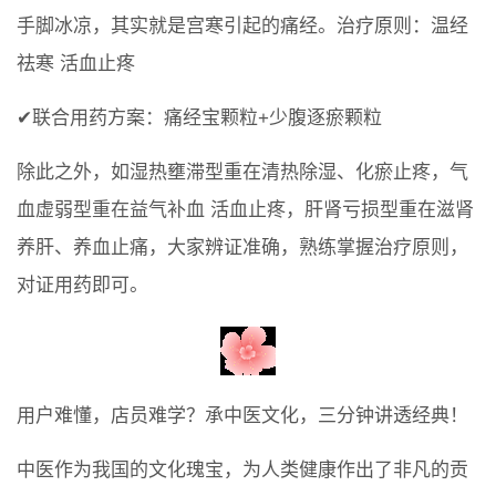
手脚冰凉，其实就是宫寒引起的痛经。治疗原则：温经
祛寒 活血止疼
✔联合用药方案：痛经宝颗粒+少腹逐瘀颗粒
除此之外，如湿热壅滞型重在清热除湿、化瘀止疼，气
血虚弱型重在益气补血 活血止疼，肝肾亏损型重在滋肾
养肝、养血止痛，大家辨证准确，熟练掌握治疗原则，
对证用药即可。
用户难懂，店员难学？承中医文化，三分钟讲透经典！
中医作为我国的文化瑰宝，为人类健康作出了非凡的贡