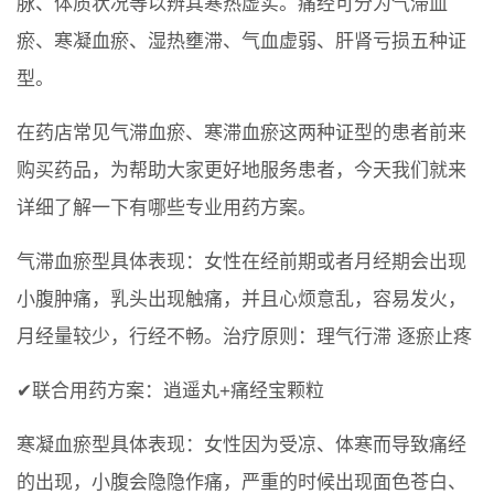
脉、体质状况等以辨其寒热虚实。痛经可分为气滞血
瘀、寒凝血瘀、湿热壅滞、气血虚弱、肝肾亏损五种证
型。
在药店常见气滞血瘀、寒滞血瘀这两种证型的患者前来
购买药品，为帮助大家更好地服务患者，今天我们就来
详细了解一下有哪些专业用药方案。
气滞血瘀型具体表现：女性在经前期或者月经期会出现
小腹肿痛，乳头出现触痛，并且心烦意乱，容易发火，
月经量较少，行经不畅。治疗原则：理气行滞 逐瘀止疼
✔联合用药方案：逍遥丸+痛经宝颗粒
寒凝血瘀型具体表现：女性因为受凉、体寒而导致痛经
的出现，小腹会隐隐作痛，严重的时候出现面色苍白、