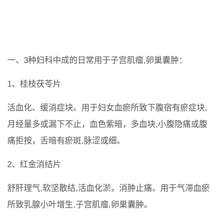
一、3种妇科中成的日常用于子宫肌瘤,卵巢囊肿：
1、桂枝茯苓片
活血化、缓消症块。用于妇女血瘀所致下腹宿有瘀症块,
月经量多或漏下不止，血色紫暗，多血块,小腹隐痛或腹
痛拒按，舌暗有瘀斑,脉涩或细。
2、红金消结片
舒肝理气,软坚散结,活血化淤，消肿止痛。用于气滞血瘀
所致乳腺小叶增生,子宫肌瘤,卵巢囊肿。