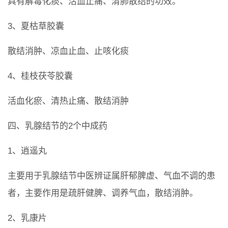
具有解毒化痰、活血止痛、清肺散结的功效。
3、夏枯草胶囊
散结消肿、凉血止血、止咳化痰
4、桂枝茯苓胶囊
活血化瘀、清热止痛、散结消肿
四、乳腺结节的2个中成药
1、逍遥丸
主要用于乳腺结节中医辨证属肝郁脾虚、气血不调的患
者，主要作用是疏肝健脾、调养气血，散结消肿。
2、乳康片