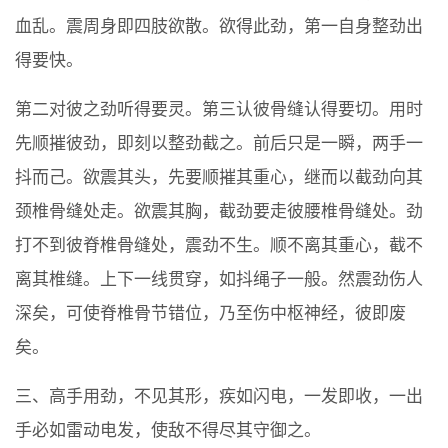
血乱。震周身即四肢欲散。欲得此劲，第一自身整劲出
得要快。
第二对彼之劲听得要灵。第三认彼骨缝认得要切。用时
先顺摧彼劲，即刻以整劲截之。前后只是一瞬，两手一
抖而己。欲震其头，先要顺摧其重心，继而以截劲向其
颈椎骨缝处走。欲震其胸，截劲要走彼腰椎骨缝处。劲
打不到彼脊椎骨缝处，震劲不生。顺不离其重心，截不
离其椎缝。上下一线贯穿，如抖绳子一般。然震劲伤人
深矣，可使脊椎骨节错位，乃至伤中枢神经，彼即废
矣。
三、高手用劲，不见其形，疾如闪电，一发即收，一出
手必如雷动电发，使敌不得尽其守御之。