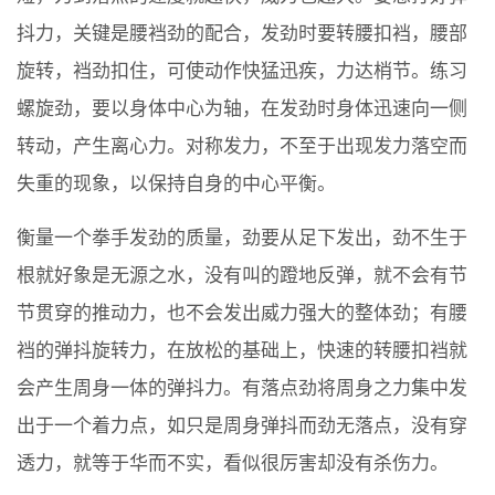
抖力，关键是腰裆劲的配合，发劲时要转腰扣裆，腰部
旋转，裆劲扣住，可使动作快猛迅疾，力达梢节。练习
螺旋劲，要以身体中心为轴，在发劲时身体迅速向一侧
转动，产生离心力。对称发力，不至于出现发力落空而
失重的现象，以保持自身的中心平衡。
衡量一个拳手发劲的质量，劲要从足下发出，劲不生于
根就好象是无源之水，没有叫的蹬地反弹，就不会有节
节贯穿的推动力，也不会发出威力强大的整体劲；有腰
裆的弹抖旋转力，在放松的基础上，快速的转腰扣裆就
会产生周身一体的弹抖力。有落点劲将周身之力集中发
出于一个着力点，如只是周身弹抖而劲无落点，没有穿
透力，就等于华而不实，看似很厉害却没有杀伤力。