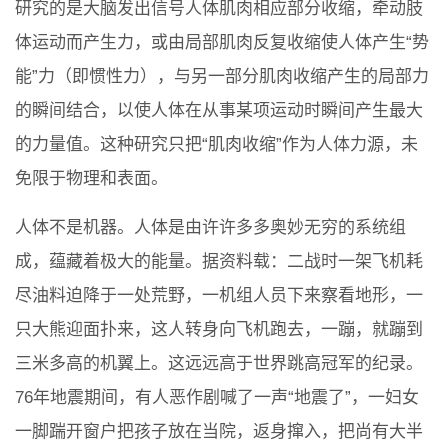
研究的是大脑发出信号人体肌肉相应部分收缩，牵动肢
体运动而产生力，或由局部肌肉反复收缩使人体产生“势
能”力（即惯性力），与另一部分肌肉收缩产生的局部力
的瞬间结合，以使人体在从事某项运动时瞬间产生最大
的力量值。这种研究只把“肌肉收缩”作为人体力源，未
免限于物理和表面。
人体不是机器。人体是由许许多多奥妙无穷的系统组
成，蕴藏着极大的能量。据资料载：二战时一架飞机耗
尽油料迫降于一处荒野，一机组人员下来察看地形，一
只大熊迎面扑来，这人转身向飞机跑去，一蹦，就蹦到
三米多高的机翼上。这远远高于世界跳高冠军的纪录。
76年地震期间，有人恶作剧喊了一声“地震了”，一妇女
一脚踹开窗户把孩子放在当院，返身撺入，把尚有大半