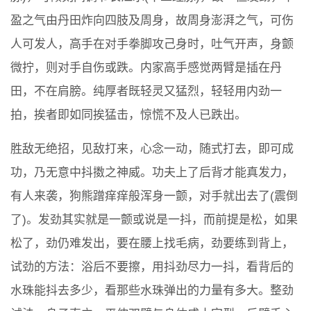
盈之气由丹田炸向四肢及周身，故周身澎湃之气，可伤
人可发人，高手在对手拳脚攻己身时，吐气开声，身颤
微拧，则对手自伤或跌。内家高手感觉两臂是插在丹
田，不在肩膀。纯厚者既轻灵又猛烈，轻轻用内劲一
拍，挨者即如同挨猛击，惊慌不及人已跌出。
胜敌无绝招，见敌打来，心念一动，随式打去，即可成
功，乃无意中抖擞之神威。功夫上了后背才能真发力，
有人来袭，狗熊蹭痒痒般浑身一颤，对手就出去了(震倒
了)。发劲其实就是一颤或说是一抖，而前提是松，如果
松了，劲仍难发出，要在腰上找毛病，劲要练到背上，
试劲的方法：浴后不要擦，用抖劲尽力一抖，看背后的
水珠能抖去多少，看那些水珠弹出的力量有多大。整劲