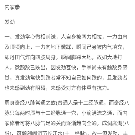
内家拳
发劲
一、发劲掌心微相前送，人自身被两力相拉，一力由肩
及顶项向上，一力向地下微踩，瞬间己身被内气填充，
即丹田气炸向四肢周身，瞬间脚踩大地，故如大地打
人，微颤敌已跌出，因发劲甚快，手掌尚未有触敌身感
觉，真发劲常快到跌者常不知自己如何跌的，且发劲者
也未感到劲有阻碍，未感受对方有体重有抗力。
周身奇经八脉常通之故(普通人是十二经脉通，而奇经八
脉只每两时辰与十二经脉通一穴，小滴涓流之通，而内
家修者可将八脉气足通关而逐渐趋向全通，成洞庭湖(八
脉)，可倾刻间调节长江水(十二经脉)，故一但发劲，丰