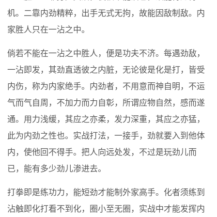
机。二靠内劲精粹，出手无式无拘，故能因敌制敌。内
家胜人只在一沾之中。
倘若不能在一沾之中胜人，便是功夫不济。每遇劲敌，
一沾即发，其劲直透彼之内脏，无论彼是化是打，皆受
内伤，称为内家绝手。内劲者，不用意而神自明，不运
气而气自周，不加力而力自彰，所谓应物自然，感而遂
通。用力浅缓，其应之亦柔，发力深重，其应之亦猛，
此为内劲之性也。实战打法，一接手，劲就要入到他体
内，使他回不得手。把人向远处发，不过是玩劲儿而
已，能有多少劲儿渗进去。
打拳即是练功力，能短劲才能制外家高手。化者须练到
沾触即化打看不到化，圈小至无圈，实战中才能发挥内