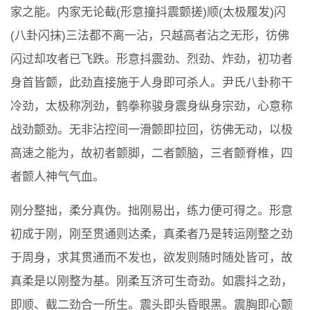
家之能。内家无论截(形意撞抖震颤搓)顺(太极履发)闪
(八卦闪抹)三法都不离一沾，只越高者沾之无形，彷佛
闪过却攻者已飞跌。形意抖震劲、烈劲、炸劲，初功者
身首皆颤，此劲直接施于人身即可杀人。尹氏八卦称干
冷劲，太极称冽劲，鹤拳称骏身震身纵身宗劲，心意称
战劲颤劲。无非沾控间一滑颤即拉回，彷佛无动，以极
高速之能为，故初者颤脚，二者颤脑，三者颤脊椎，四
者颤人神气气血。
刚分整拙，柔分真伪。拙刚易出，练力便可得之。形意
初成于刚，刚至贯通则达柔，真柔者乃是转运刚整之劲
于周身，求其贯通而不发也，欲发则随时随处皆可，故
真柔是以刚整为基。刚柔互济可生奇劲。如震抖之劲，
即顺、截二劲合一所生。震头即头昏眼黑。震胸即心颤