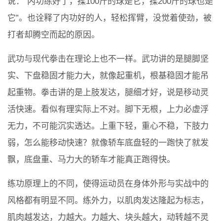
说：“内功练好了，揉100斤的球是它，揉200斤的球也是
它”。也诠释了内功好的人，轻松挥臂，没觉着使劲，被
打者却腾空而起的原因。
武功与现代拳击在理论上也不一样。武功讲的是腿脚坚
实、下盘稳固才能力大，就像起重机，根基稳固才能吊
起重物。拳击讲的是上肢发达，腿细才好，说是移动灵
活快速。看似有理实际上不对。脚下无根，上力必虚浮
无力，不可能沉实透达。上重下轻，重心不稳，下肢力
弱，怎么能移动快速？就像轿车底盘轻的一跑快了就发
飘，底盘重、马力大的轿车才能真正跑得快。
练功原理上的不同，使得运动员在身体外形与实战中的
风格都有明显不同。练外力，以肌肉发达隆起为标志，
肌肉越发达，力越大。力越大、块头越大，动转越不灵