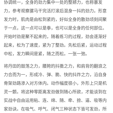
协调统一，全身的劲力集中一处的整撼力，也称暴发
力，参考观察骡马干完活打滚后混身一抖的劲力。形意
发力时，肌肉是由松到紧的，好似全身的散劲顷刻间聚
于一点，这一点可以是拳，也可以是全身的任何部位。
开始时劲是聚不起来的，随着练习的过程，劲会逐渐好
起来，松为了速度，紧为了整劲。先松后紧，运动过程
中松，发力瞬间是紧，随之而松。一张一弛。
将丹田的鼓荡之力，腰胯的抖擞之力，和肩背的翻浪之
力合而为一，形成冷、弹、脆、快的抖炸之力，沿自身
骨架劲路渗入对方体内。动作幅度很小，外形上只是机
灵一颤。将这种零距离发劲做到随心所欲，才能谈到在
实战中自由运用粘、连、绵、随、牵、捺、逼、吸等内
家劲诀。在吸气、呼气、闭气三种状态下皆可发劲，所