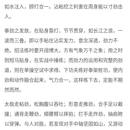
如水注入，顾打合一。沾粘控之利害在周身能以寸劲击
人。
拳劲之发放，在贴身靠打，节节贯穿，如长江之浪，一
波而三叠。即以手粘住沾实发力，意念深透，劲力不
绝。招法练时要开阔博大，方有气象万千之象；用之时
则短马贴身，在实战中捶练；而劲力的运用和完整的劲
道，则在单操空试中求得。下功夫练好拳架桩功，使内
劲和动作融合起来，气力合一，这样练下去，定能不期
然而然。
太极走粘劲，松胸腹以吞吐；形意走推劲，合手足以截
撞；通背走鞭劲，顺腰臂以摔拍；拦手走炸劲，抽肩胯
以穿弹。与人对敌，若发现对手中轴坚固如山，又游动