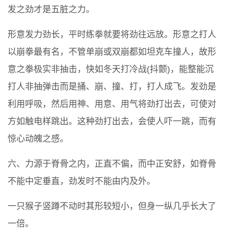
发之劲才是五脏之力。
形意发力劲长，平时练拳就要将劲往远放。形意之打人
以崩拳最有名，不管单崩或双崩都如坦克车撞人，故形
意之拳极实非抽击，快如冬天打冷战(抖颤)，能整能沉
打人非抽弹击而是捅、崩、撞、打，打人成飞。发劲是
利用呼吸，然后用神、用意、用气将劲打出去，可使对
方如触电样跳出。这种劲打出去，会使人吓一跳，而有
惊心动魄之感。
六、力源于脊骨之内，正直不偏，而中正安舒，如脊骨
不能中定垂直，劲发时不能由内及外。
一只猴子竖蹲不动时其形较短小，但身一纵几乎长大了
一倍。