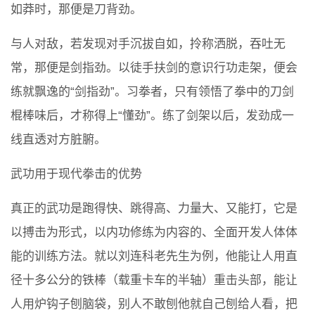
如莽时，那便是刀背劲。
与人对敌，若发现对手沉拔自如，拎称洒脱，吞吐无
常，那便是剑指劲。以徒手扶剑的意识行功走架，便会
练就飘逸的“剑指劲”。习拳者，只有领悟了拳中的刀剑
棍棒味后，才称得上“懂劲”。练了剑架以后，发劲成一
线直透对方脏腑。
武功用于现代拳击的优势
真正的武功是跑得快、跳得高、力量大、又能打，它是
以搏击为形式，以内功修练为内容的、全面开发人体体
能的训练方法。就以刘连科老先生为例，他能让人用直
径十多公分的铁棒（载重卡车的半轴）重击头部，能让
人用炉钩子刨脑袋，别人不敢刨他就自己刨给人看，把