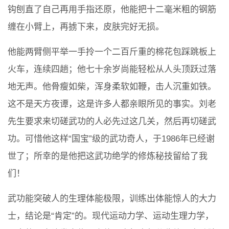
钩刨直了自己再用手指还原，他能把十二毫米粗的钢筋
缠在小臂上，再掳下来，皮肤完好无损。
他能两臂侧平举一手拎一个二百斤重的棉花包踩跳板上
火车，连续四趟；他七十余岁尚能轻松从人头顶跃过落
地无声。他骨瘦如柴，浑身柔软如鞭，击人沉重如铁。
这不是天方夜谭，这是许多人都亲眼所见的事实。刘老
先生要求来切磋武功的人必先过这几关，然后再切磋武
功。可惜他这样“国宝”级的武功奇人，于1986年已经谢
世了；所幸的是他把这武功绝学的修炼秘技留给了我
们！
武功能突破人的生理体能极限，训练出体能惊人的大力
士，结论是“肯定”的。现代运动力学、运动生理力学，