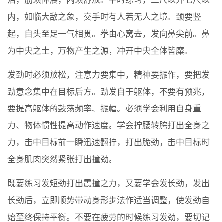
活，筋须伸展，内须舒放。平时练习，三尺以外七尺以
内，如临大敌之象，交手时有人若无人之境。颈要竖
起，自头至足一气相贯。拳由心窝去，发向鼻尖前。鼻
为中央之土，万物产生之源，冲开中央全体皆糜。
发劲时必须放松，注意力要集中，精神要振作，要把发
劲意念集中在目标后方。劲发自于躯体，不要有预兆，
要提高躯体的鼓荡频率、振幅。必须学会利用自身重
力、物体惯性提高动作速度。学会拧腰转胯打出全身之
力，击中目标前一瞬迅速翻拧，打出脆劲，击中目标时
全身肌肉突然紧张打出撞劲。
既要练习发短劲打出震撞之力，又要学会发长劲，发出
长劲后，立即顺势带动身形步法作适当调整，使发劲自
始至终保持平衡。不要在疲劳的时候练习发劲，要切记