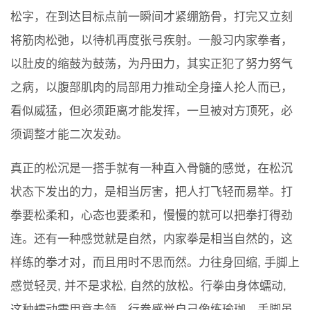
松字，在到达目标点前一瞬间才紧绷筋骨，打完又立刻
将筋肉松弛，以待机再度张弓疾射。一般习内家拳者，
以肚皮的缩鼓为鼓荡，为丹田力，其实正犯了努力努气
之病，以腹部肌肉的局部用力推动全身撞人抡人而已，
看似威猛，但必须距离才能发挥，一旦被对方顶死，必
须调整才能二次发劲。
真正的松沉是一搭手就有一种直入骨髓的感觉，在松沉
状态下发出的力，是相当厉害，把人打飞轻而易举。打
拳要松柔和，心态也要柔和，慢慢的就可以把拳打得劲
连。还有一种感觉就是自然，内家拳是相当自然的，这
样练的拳才对，而且用时不思而然。力往身回缩, 手脚上
感觉轻灵, 并不是求松, 自然的放松。行拳由身体蠕动,
这种蠕动需用意去领。行拳感觉自己像练瑜珈，手脚虽