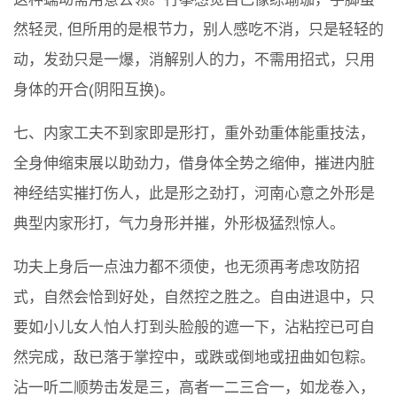
然轻灵, 但所用的是根节力，别人感吃不消，只是轻轻的
动，发劲只是一爆，消解别人的力，不需用招式，只用
身体的开合(阴阳互换)。
七、内家工夫不到家即是形打，重外劲重体能重技法，
全身伸缩束展以助劲力，借身体全势之缩伸，摧进内脏
神经结实摧打伤人，此是形之劲打，河南心意之外形是
典型内家形打，气力身形并摧，外形极猛烈惊人。
功夫上身后一点浊力都不须使，也无须再考虑攻防招
式，自然会恰到好处，自然控之胜之。自由进退中，只
要如小儿女人怕人打到头脸般的遮一下，沾粘控已可自
然完成，敌已落于掌控中，或跌或倒地或扭曲如包粽。
沾一听二顺势击发是三，高者一二三合一，如龙卷入，