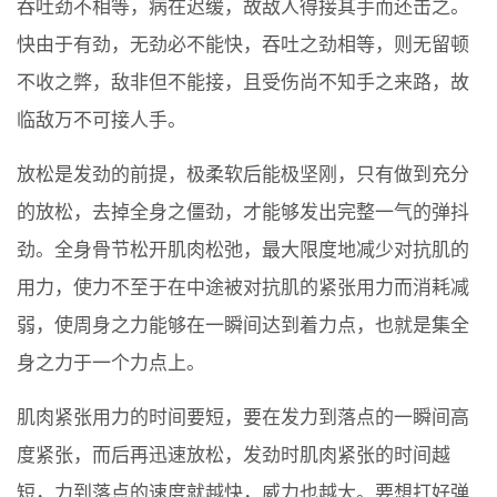
吞吐劲不相等，病在迟缓，故敌人得接其手而还击之。
快由于有劲，无劲必不能快，吞吐之劲相等，则无留顿
不收之弊，敌非但不能接，且受伤尚不知手之来路，故
临敌万不可接人手。
放松是发劲的前提，极柔软后能极坚刚，只有做到充分
的放松，去掉全身之僵劲，才能够发出完整一气的弹抖
劲。全身骨节松开肌肉松弛，最大限度地减少对抗肌的
用力，使力不至于在中途被对抗肌的紧张用力而消耗减
弱，使周身之力能够在一瞬间达到着力点，也就是集全
身之力于一个力点上。
肌肉紧张用力的时间要短，要在发力到落点的一瞬间高
度紧张，而后再迅速放松，发劲时肌肉紧张的时间越
短，力到落点的速度就越快，威力也越大。要想打好弹