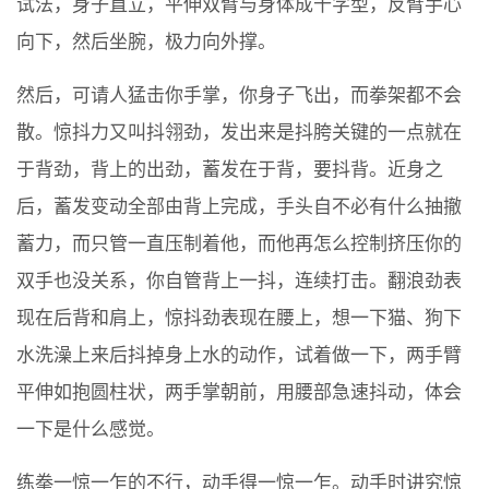
试法，身子直立，平伸双臂与身体成十字型，反臂手心
向下，然后坐腕，极力向外撑。
然后，可请人猛击你手掌，你身子飞出，而拳架都不会
散。惊抖力又叫抖翎劲，发出来是抖胯关键的一点就在
于背劲，背上的出劲，蓄发在于背，要抖背。近身之
后，蓄发变动全部由背上完成，手头自不必有什么抽撤
蓄力，而只管一直压制着他，而他再怎么控制挤压你的
双手也没关系，你自管背上一抖，连续打击。翻浪劲表
现在后背和肩上，惊抖劲表现在腰上，想一下猫、狗下
水洗澡上来后抖掉身上水的动作，试着做一下，两手臂
平伸如抱圆柱状，两手掌朝前，用腰部急速抖动，体会
一下是什么感觉。
练拳一惊一乍的不行，动手得一惊一乍。动手时讲究惊