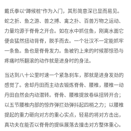
戴氏拳以“蹲候桩”作为入门，其形简意深已显而易见。
蛇之折、鱼之游、兽之搏、禽之扑、百兽万物之运动、
力量均源于脊骨之开合。如在水中抓住鱼，刚离水面它
便会猛然扭动背脊，脱手而去。一个壮汉不一定能抓牢
一条鱼。鱼也是脊骨发力。鱼被钓上来的时候那惊恐与
疼痛时所翻滚的动作就是进身时的身法。
当达到八十公里时速一个紧急刹车，那就是进身发劲的
感觉了。舍却丹田而主动去锻炼脊骨、腰椎，腰椎一动
丹田自然会内动潜转。脊骨、腰椎提放卷纵扭转开合；
以五节腰椎内部的惊炸弹拦劲弹抖起四梢之力；以腰椎
提起的重力砸向对方的重心实点，轻易的将对方击出，
真功夫在能否以脊骨的提纵展落去撞击对方整体重心。