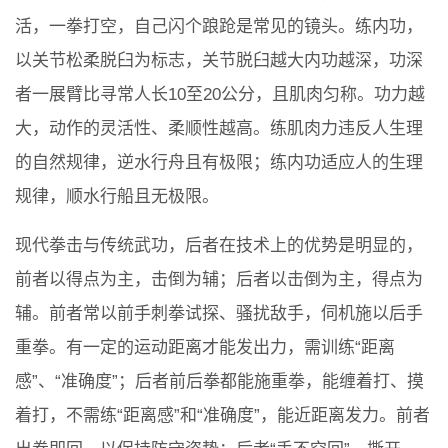
活，一拳打空，自己闪个踉跄是常见的镜头。练内功，
以关节松柔脱臼为标志，关节脱臼越大内功越深，功深
者一展臂比寻常人长10至20公分，且肌肉匀称。功力越
大，动作的灵活性、柔顺性越高。练肌肉力违反人生理
的自然规律，逆水行舟且有极限；练内功适应人的生理
规律，顺水行船且无极限。
现代拳击与传统武功，后者在技术上的优势是明显的，
前者以得点为主，击倒为辅；后者以击倒为主，得点为
辅。前者常以前手刺拳试探、骚扰敌手，伺机施以后手
重拳。有一定的运动距离才能发出力，需训练“距离
感”、“准确度”；后者前后拳都能施重拳，能缠着打、摸
着打，不需练“距离感”和“准确度”，能近距离发力。前者