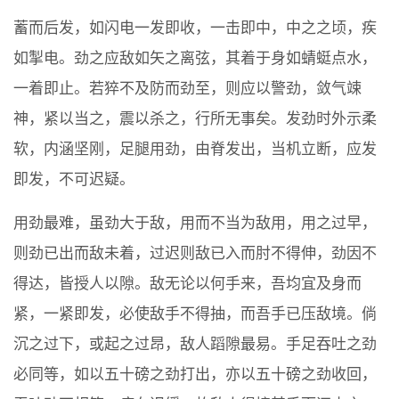
蓄而后发，如闪电一发即收，一击即中，中之之顷，疾
如掣电。劲之应敌如矢之离弦，其着于身如蜻蜓点水，
一着即止。若猝不及防而劲至，则应以警劲，敛气竦
神，紧以当之，震以杀之，行所无事矣。发劲时外示柔
软，内涵坚刚，足腿用劲，由脊发出，当机立断，应发
即发，不可迟疑。
用劲最难，虽劲大于敌，用而不当为敌用，用之过早，
则劲已出而敌未着，过迟则敌已入而肘不得伸，劲因不
得达，皆授人以隙。敌无论以何手来，吾均宜及身而
紧，一紧即发，必使敌手不得抽，而吾手已压敌境。倘
沉之过下，或起之过昂，敌人蹈隙最易。手足吞吐之劲
必同等，如以五十磅之劲打出，亦以五十磅之劲收回，