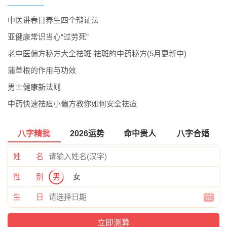
中医讲春日养生四个辩证法
亚健康常识当心“过劳死”
老中医偏方秘方大全祛斑-祛斑的中药秘方(5月更新中)
蒲草根的作用与功效
男士健康新法则
中药快速祛痘小偏方教你如何安全祛痘
八字精批
2026运势
命中贵人
八字合婚
姓 名
性 别
男
女
生 日