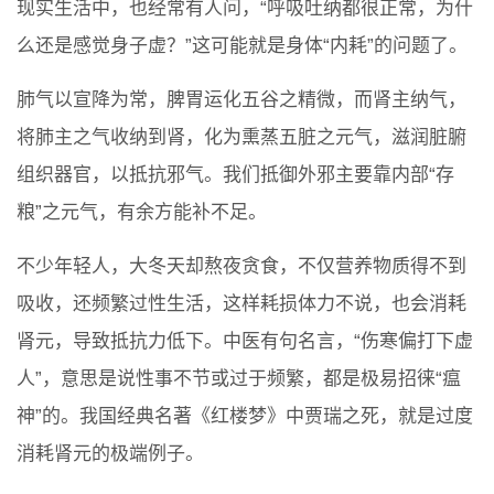
现实生活中，也经常有人问，“呼吸吐纳都很正常，为什
么还是感觉身子虚？”这可能就是身体“内耗”的问题了。
肺气以宣降为常，脾胃运化五谷之精微，而肾主纳气，
将肺主之气收纳到肾，化为熏蒸五脏之元气，滋润脏腑
组织器官，以抵抗邪气。我们抵御外邪主要靠内部“存
粮”之元气，有余方能补不足。
不少年轻人，大冬天却熬夜贪食，不仅营养物质得不到
吸收，还频繁过性生活，这样耗损体力不说，也会消耗
肾元，导致抵抗力低下。中医有句名言，“伤寒偏打下虚
人”，意思是说性事不节或过于频繁，都是极易招徕“瘟
神”的。我国经典名著《红楼梦》中贾瑞之死，就是过度
消耗肾元的极端例子。