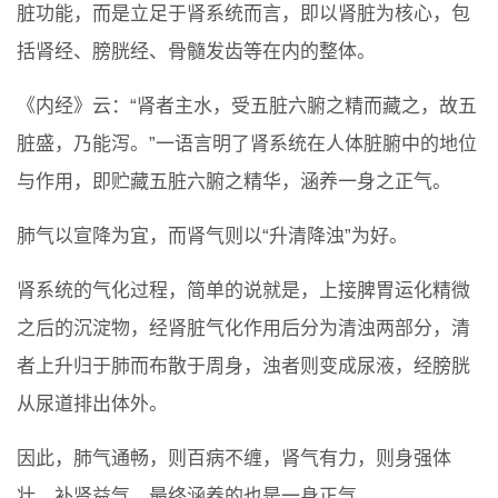
脏功能，而是立足于肾系统而言，即以肾脏为核心，包
括肾经、膀胱经、骨髓发齿等在内的整体。
《内经》云：“肾者主水，受五脏六腑之精而藏之，故五
脏盛，乃能泻。”一语言明了肾系统在人体脏腑中的地位
与作用，即贮藏五脏六腑之精华，涵养一身之正气。
肺气以宣降为宜，而肾气则以“升清降浊”为好。
肾系统的气化过程，简单的说就是，上接脾胃运化精微
之后的沉淀物，经肾脏气化作用后分为清浊两部分，清
者上升归于肺而布散于周身，浊者则变成尿液，经膀胱
从尿道排出体外。
因此，肺气通畅，则百病不缠，肾气有力，则身强体
壮。补肾益气，最终涵养的也是一身正气。