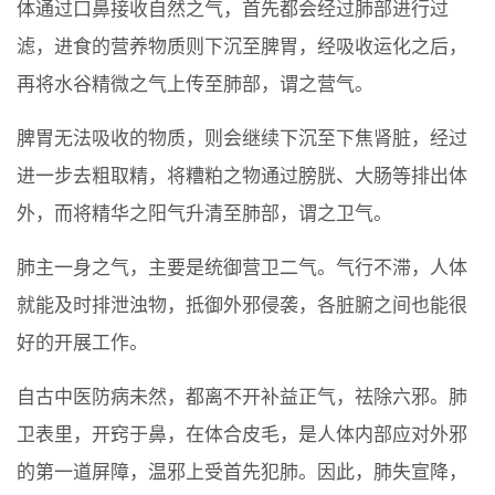
体通过口鼻接收自然之气，首先都会经过肺部进行过
滤，进食的营养物质则下沉至脾胃，经吸收运化之后，
再将水谷精微之气上传至肺部，谓之营气。
脾胃无法吸收的物质，则会继续下沉至下焦肾脏，经过
进一步去粗取精，将糟粕之物通过膀胱、大肠等排出体
外，而将精华之阳气升清至肺部，谓之卫气。
肺主一身之气，主要是统御营卫二气。气行不滞，人体
就能及时排泄浊物，抵御外邪侵袭，各脏腑之间也能很
好的开展工作。
自古中医防病未然，都离不开补益正气，祛除六邪。肺
卫表里，开窍于鼻，在体合皮毛，是人体内部应对外邪
的第一道屏障，温邪上受首先犯肺。因此，肺失宣降，