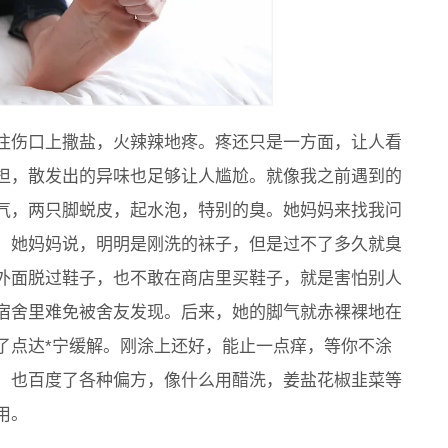
往伤口上撒盐，火辣辣地疼。疼还只是一方面，让人看
担，散发出的异味也足够让人尴尬。就像我之前遇到的
气，两只脚蜕皮，起水泡，特别的臭。她妈妈来找我问
。她妈妈说，明明是刚洗的袜子，但是过不了多久就臭
外面脱过鞋子，也不敢在商店里买鞋子，就是害怕别人
宿舍里难免被舍友发现。后来，她的脚气就赤裸裸地在
了点达*宁缓解。刚涂上还好，能止一点痒，等你不涂
。也百度了各种偏方，像什么用醋洗，姜盐花椒韭菜等
用。