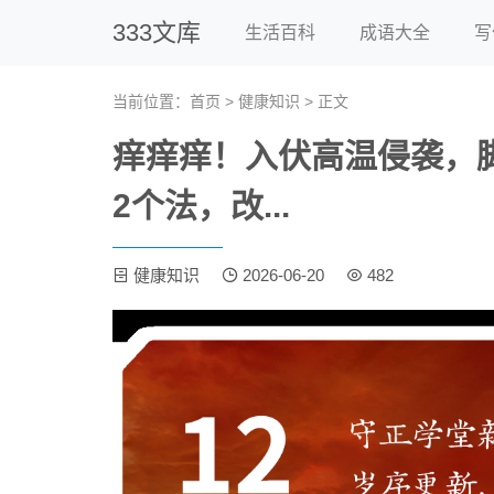
333文库
生活百科
成语大全
写
当前位置：
首页
>
健康知识
> 正文
痒痒痒！入伏高温侵袭，
2个法，改...
健康知识
2026-06-20
482