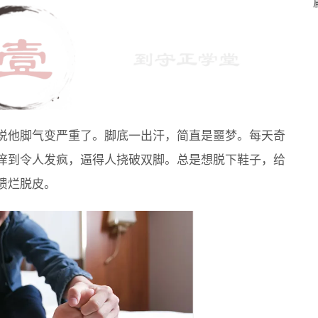
说他脚气变严重了。脚底一出汗，简直是噩梦。每天奇
痒到令人发疯，逼得人挠破双脚。总是想脱下鞋子，给
溃烂脱皮。