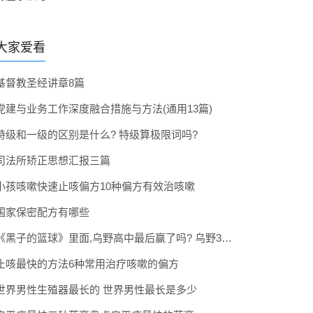
大家爱看
基督教圣经讲章8篇
党建与业务工作深度融合措施与方法(通用13篇)
特级和一级的区别是什么? 特级算极限词吗?
司法所矫正思想汇报三篇
小孩咳嗽快速止咳偏方10种偏方有效治咳嗽
国家保密配方有哪些
《黑子的篮球》里面,乌野高中最后赢了吗? 乌野3年拿到全国冠军了吗
止咳最快的方法6种常用治疗咳嗽的偏方
世界男性生殖器最长的 世界男性最长是多少