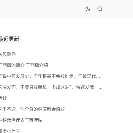
最近更新
伤风败俗
王熙凤的简介 王熙凤介绍
细说中医发展史，千年根基不会被推倒，但被现代医疗模式堵住出路
天冷发面，不要只放酵母！多加这3样，快速发酵，蓬松香软弹性十足
手诊
这里不通，你全身的健康都会垮掉
神秘汤治疗支气管哮喘
肾虚小信号