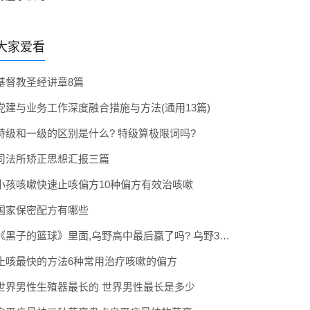
大家爱看
基督教圣经讲章8篇
党建与业务工作深度融合措施与方法(通用13篇)
特级和一级的区别是什么? 特级算极限词吗?
司法所矫正思想汇报三篇
小孩咳嗽快速止咳偏方10种偏方有效治咳嗽
国家保密配方有哪些
《黑子的篮球》里面,乌野高中最后赢了吗? 乌野3年拿到全国冠军了吗
止咳最快的方法6种常用治疗咳嗽的偏方
世界男性生殖器最长的 世界男性最长是多少