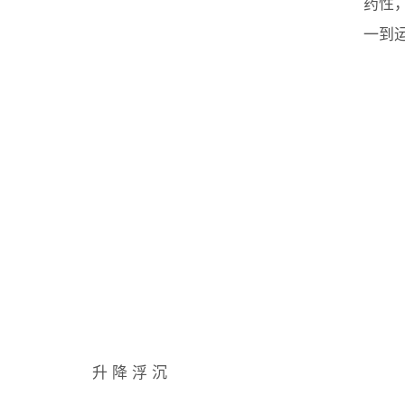
药性
一到
升 降 浮 沉