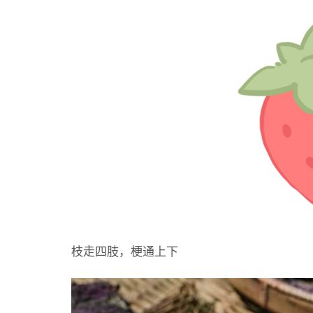
枝走四肢，梗通上下