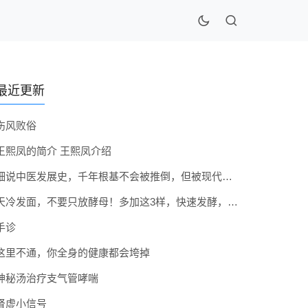
最近更新
伤风败俗
王熙凤的简介 王熙凤介绍
细说中医发展史，千年根基不会被推倒，但被现代医疗模式堵住出路
天冷发面，不要只放酵母！多加这3样，快速发酵，蓬松香软弹性十足
手诊
这里不通，你全身的健康都会垮掉
神秘汤治疗支气管哮喘
肾虚小信号