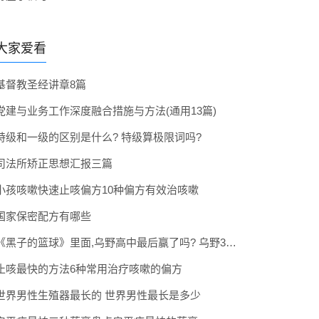
大家爱看
基督教圣经讲章8篇
党建与业务工作深度融合措施与方法(通用13篇)
特级和一级的区别是什么? 特级算极限词吗?
司法所矫正思想汇报三篇
小孩咳嗽快速止咳偏方10种偏方有效治咳嗽
国家保密配方有哪些
《黑子的篮球》里面,乌野高中最后赢了吗? 乌野3年拿到全国冠军了吗
止咳最快的方法6种常用治疗咳嗽的偏方
世界男性生殖器最长的 世界男性最长是多少