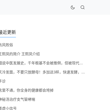
最近更新
伤风败俗
王熙凤的简介 王熙凤介绍
细说中医发展史，千年根基不会被推倒，但被现代医疗模式堵住出路
天冷发面，不要只放酵母！多加这3样，快速发酵，蓬松香软弹性十足
手诊
这里不通，你全身的健康都会垮掉
神秘汤治疗支气管哮喘
肾虚小信号