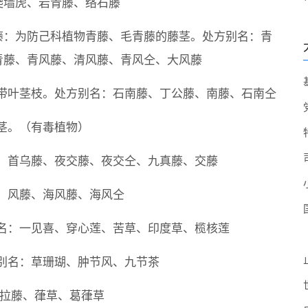
爬墙虎、岩青藤、络石藤
藤：为防己科植物青藤、毛青藤的藤茎。处方别名：青
青藤、青风藤、清风藤、青风仝、大风藤
带叶茎枝。处方别名：石南藤、丁公藤、南藤、石南仝
茎。（有毒植物）
：首乌藤、夜交藤、夜交仝、九真藤、交藤
：风藤、海风藤、海风仝
名：一见喜、穿心莲、苦草、印度草、榄核莲
别名：草珊瑚、肿节风、九节茶
拉拉藤、葎草、葛葎草