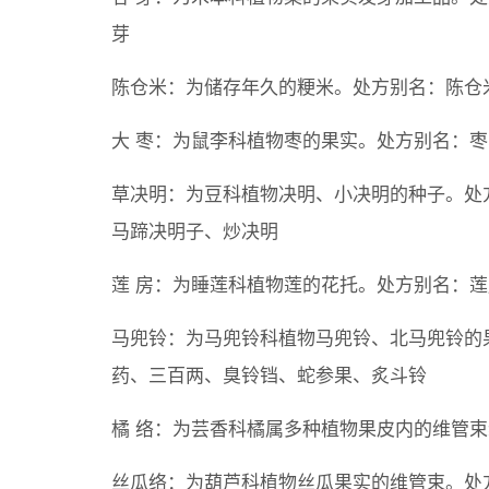
芽
陈仓米：为储存年久的粳米。处方别名：陈仓
大 枣：为鼠李科植物枣的果实。处方别名：
草决明：为豆科植物决明、小决明的种子。处
马蹄决明子、炒决明
莲 房：为睡莲科植物莲的花托。处方别名：
马兜铃：为马兜铃科植物马兜铃、北马兜铃的
药、三百两、臭铃铛、蛇参果、炙斗铃
橘 络：为芸香科橘属多种植物果皮内的维管
丝瓜络：为葫芦科植物丝瓜果实的维管束。处