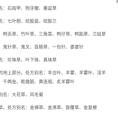
名：石指甲、狗牙瓣、垂盆草
名：七叶胆、绞股蓝、绞股兰
：鸭舌草、竹叶草、三角菜、鸭仔草、鸭跖草、兰姑草
：鬼针草、鬼叉、盲肠草、一包针、婆婆针
名：珍珠草、叶下珠、真珠草
的地上部分。处方别名：羊合叶、羊藿、羊藿叶、淫羊
、千两金、乾雄筋、黄连祖、炙羊藿叶
别名：大花草、风毛菊
草。处方别名：金佛草、金沸草、旋覆草、金复梗