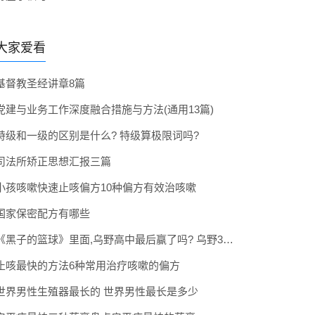
大家爱看
基督教圣经讲章8篇
党建与业务工作深度融合措施与方法(通用13篇)
特级和一级的区别是什么? 特级算极限词吗?
司法所矫正思想汇报三篇
小孩咳嗽快速止咳偏方10种偏方有效治咳嗽
国家保密配方有哪些
《黑子的篮球》里面,乌野高中最后赢了吗? 乌野3年拿到全国冠军了吗
止咳最快的方法6种常用治疗咳嗽的偏方
世界男性生殖器最长的 世界男性最长是多少