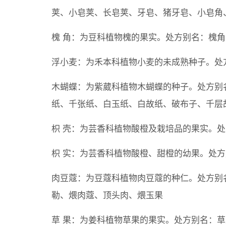
荚、小皂荚、长皂荚、牙皂、猪牙皂、小皂角
槐 角：为豆科植物槐的果实。处方别名：槐
浮小麦：为禾本科植物小麦的未成熟种子。处
木蝴蝶：为紫葳科植物木蝴蝶的种子。处方别
纸、千张纸、白玉纸、白故纸、破布子、千层
枳 壳：为芸香科植物酸橙及栽培品的果实。
枳 实：为芸香科植物酸橙、甜橙的幼果。处
肉豆蔻：为豆蔻科植物肉豆蔻的种仁。处方别
勒、煨肉蔻、顶头肉、煨玉果
草 果：为姜科植物草果的果实。处方别名：