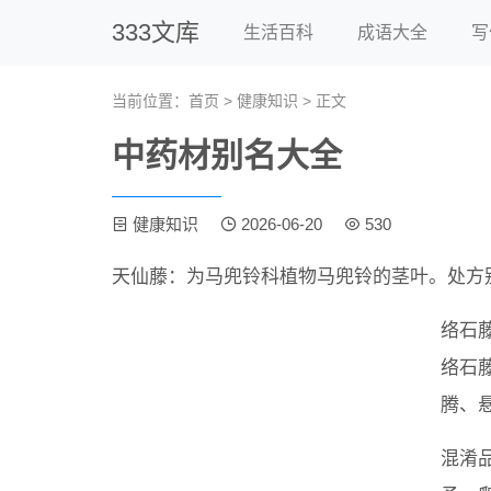
333文库
生活百科
成语大全
写
当前位置：
首页
>
健康知识
> 正文
中药材别名大全
健康知识
2026-06-20
530
天仙藤：为马兜铃科植物马兜铃的茎叶。处方
络石
络石
腾、
混淆