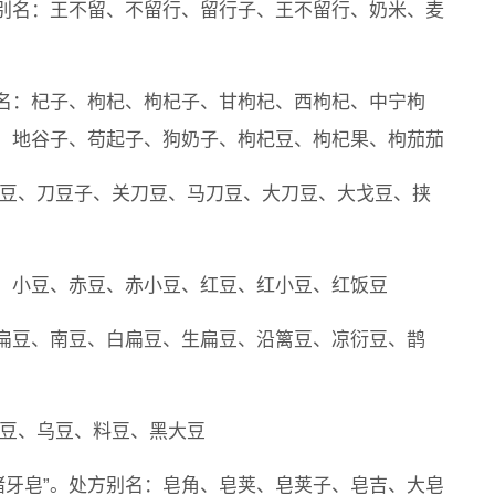
别名：王不留、不留行、留行子、王不留行、奶米、麦
名：杞子、枸杞、枸杞子、甘枸杞、西枸杞、中宁枸
、地谷子、苟起子、狗奶子、枸杞豆、枸杞果、枸茄茄
刀豆、刀豆子、关刀豆、马刀豆、大刀豆、大戈豆、挟
：小豆、赤豆、赤小豆、红豆、红小豆、红饭豆
扁豆、南豆、白扁豆、生扁豆、沿篱豆、凉衍豆、鹊
黑豆、乌豆、料豆、黑大豆
猪牙皂”。处方别名：皂角、皂荚、皂荚子、皂吉、大皂