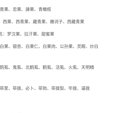
：青果、忠果、諫果、青橄榄
。西果、西青果、藏青果、嫩诃子、西藏青果
名：罗汉果、拉汗果、甜蜜果
：白果、银杏、白果仁、白果肉、公孙果、灵眼、炒白
：鹄虱、鬼虱、北鹤虱、鹤虱、活虱、火虱、天明精
：荜茇、荜拨、必卜、荜勃、荜拨梨、毕拨、逼拨