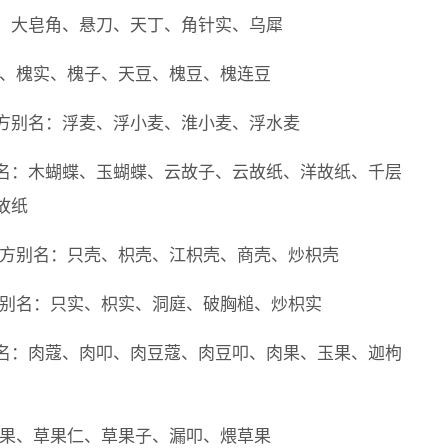
、大皂角、悬刀、天丁、角针实、乌犀
角、槐实、槐子、天豆、槐豆、槐连豆
方别名：浮麦、浮小麦、淮小麦、浮水麦
名：木蝴蝶、玉蝴蝶、云故子、云故纸、洋故纸、千层
故纸
处方别名：只壳、枳壳、江枳壳、商壳、炒枳壳
方别名：只实、枳实、洞庭、破胸槌、炒枳实
名：肉蔻、肉叩、肉豆蔻、肉豆叩、肉果、玉果、迦枸
草果、草果仁、草果子、漏叩、煨草果