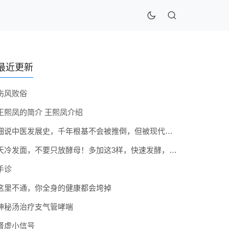
最近更新
伤风败俗
王熙凤的简介 王熙凤介绍
细说中医发展史，千年根基不会被推倒，但被现代医疗模式堵住出路
天冷发面，不要只放酵母！多加这3样，快速发酵，蓬松香软弹性十足
手诊
这里不通，你全身的健康都会垮掉
神秘汤治疗支气管哮喘
肾虚小信号