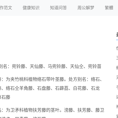
作范文
健康知识
知道问答
周公解梦
繁體
别名：兜铃藤、天仙藤、马兜铃藤、天仙仝、兜铃苗
藤：为夹竹桃科植物络石带叶茎藤。处方别名：络石、
藤、络石仝羊角藤、石盘藤、石薜荔、白花藤、石龙
悬石藤
品：为卫矛科植物扶芳藤的茎叶。滂藤、扶芳藤、藤卫