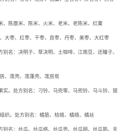
米、陈廪米、陈米、火米、老米、老陈米、红粟
枣、大枣、红枣、干枣、良枣、丹枣、美枣、大红枣
方别名：决明子、草决明、土咖啡、江南豆、还瞳子、
莲房、莲壳、莲蓬壳、莲房炭
果实。处方别名：刁铃、马兜零、马兜铃、马斗铃、银
束组织。处方别名：橘筋、桔络、橘络、橘丝
方别名：丝瓜、丝瓜络、丝瓜壳、丝瓜网、丝瓜筋、天