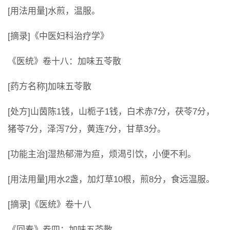
[用法用量]水煎，温服。
[摘录]《中医妇科治疗学》
《医统》卷十八：加味五苓散
[药方名称]加味五苓散
[处方]山茵陈1钱，山栀子1钱，白术赤7分，茯苓7分，
猪苓7分，泽泻7分，黄连7分，甘草3分。
[功能主治]湿热郁滞为疸，烦渴引饮，小便不利。
[用法用量]用水2盏，加灯草10根，煎8分，食远温服。
[摘录]《医统》卷十八
《回春》卷四：加味五苓散