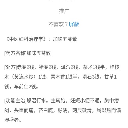
《中医妇科治疗学》：加味五苓散
[药方名称]加味五苓散
[处方]赤苓2钱，猪苓2钱，泽泻2钱，茅术1钱半，桂枝
木（黄连水炒）1钱，青木香1钱半，滑石3钱，甘草1
钱，车前仁2钱。
[功能主治]燥湿行水。主转胞。妊娠小便不通，胸中痞
闷，头重而痛，苔白腻，脉濡，两尺微滑，属湿热而偏
湿盛者。