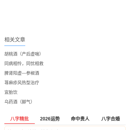
相关文章
胡桃酒（产后虚喘）
同病相怜，同忧相救
脾肾阳虚―参椒酒
荨麻疹风热型治疗
宜胎饮
乌药酒（脚气）
八字精批
2026运势
命中贵人
八字合婚