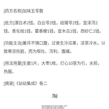
[药方名称]加味五苓散
[处方]漂白术2钱，白云苓2钱，结猪苓2钱，宣泽泻2
钱，青化桂1钱，藿香梗1钱，宣木瓜1钱，西砂仁1钱。
[功能主治]暑月不慎口腹，过食生冷瓜果，凉茶冷水，以
致寒凉伤脏，而为呕吐、泻利、腹痛。
[用法用量]生姜1片，大枣1枚，灯心10茎为引，水煎，
热服。
[摘录]《幼幼集成》卷二