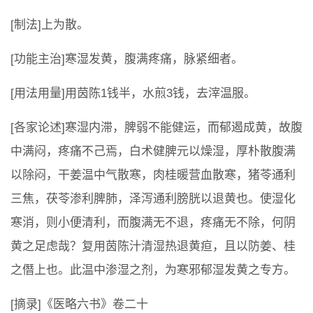
[制法]上为散。
[功能主治]寒湿发黄，腹满疼痛，脉紧细者。
[用法用量]用茵陈1钱半，水煎3钱，去滓温服。
[各家论述]寒湿内滞，脾弱不能健运，而郁遏成黄，故腹
中满闷，疼痛不己焉，白术健脾元以燥湿，厚朴散腹满
以除闷，干姜温中气散寒，肉桂暖营血散寒，猪苓通利
三焦，茯苓渗利脾肺，泽泻通利膀胱以退黄也。使湿化
寒消，则小便清利，而腹满无不退，疼痛无不除，何阴
黄之足虑哉？复用茵陈汁清湿热退黄疸，且以防姜、桂
之僭上也。此温中渗湿之剂，为寒邪郁湿发黄之专方。
[摘录]《医略六书》卷二十