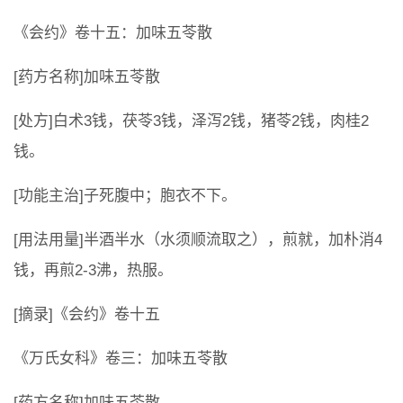
《会约》卷十五：加味五苓散
[药方名称]加味五苓散
[处方]白术3钱，茯苓3钱，泽泻2钱，猪苓2钱，肉桂2
钱。
[功能主治]子死腹中；胞衣不下。
[用法用量]半酒半水（水须顺流取之），煎就，加朴消4
钱，再煎2-3沸，热服。
[摘录]《会约》卷十五
《万氏女科》卷三：加味五苓散
[药方名称]加味五苓散