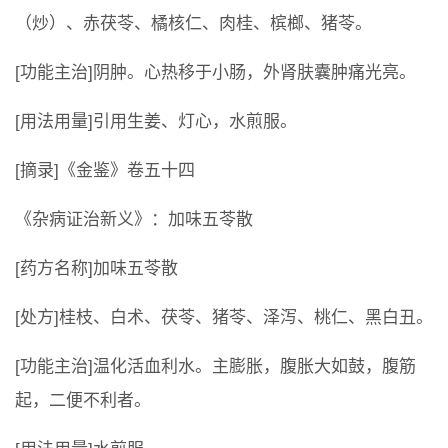
（炒）、赤茯苓、橘核仁、肉桂、槟榔、猪苓。
[功能主治]阴肿。心热移于小肠，外肾肤囊肿痛光亮。
[用法用量]引用生姜、灯心，水煎服。
[摘录]《金鉴》卷五十四
《杂病证治新义》：加味五苓散
[药方名称]加味五苓散
[处方]桂枝、白术、茯苓、猪苓、泽泻、桃仁、黑白丑。
[功能主治]温化活血利水。主膨胀，腹胀大如鼓，腹筋
起，二便不利者。