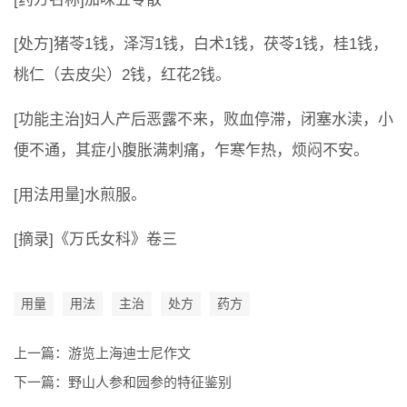
[处方]猪苓1钱，泽泻1钱，白术1钱，茯苓1钱，桂1钱，
桃仁（去皮尖）2钱，红花2钱。
[功能主治]妇人产后恶露不来，败血停滞，闭塞水渎，小
便不通，其症小腹胀满刺痛，乍寒乍热，烦闷不安。
[用法用量]水煎服。
[摘录]《万氏女科》卷三
用量
用法
主治
处方
药方
上一篇：
游览上海迪士尼作文
下一篇：
野山人参和园参的特征鉴别