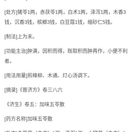
[处方]猪苓1两，赤茯苓1两，白术1两，泽泻1两，木香3
钱，沉香3钱，槟榔3钱，白豆蔻1钱，缩砂仁5钱。
[制法]上为末。
[功能主治]肿满，因积而得，既取积而肿再作，小便不利
者。
[用法用量]煎樟柳、木通、灯心汤调下。
[摘录]《普济方》卷三八六
《济生》卷五：加味五苓散
[药方名称]加味五苓散