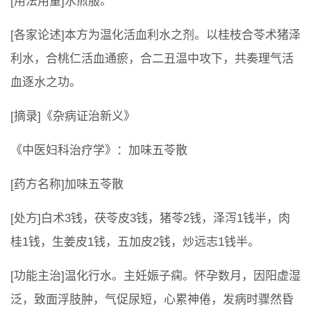
[用法用量]水煎服。
[各家论述]本方为温化活血利水之剂。以桂枝合苓术猪泽
利水，合桃仁活血通瘀，合二丑温中攻下，共奏理气活
血逐水之功。
[摘录]《杂病证治新义》
《中医妇科治疗学》：加味五苓散
[药方名称]加味五苓散
[处方]白术3钱，茯苓皮3钱，猪苓2钱，泽泻1钱半，肉
桂1钱，生姜皮1钱，五加皮2钱，炒远志1钱半。
[功能主治]温化行水。主妊娠子痫。怀孕数月，因阳虚湿
泛，致面浮肢肿，气促尿短，心累神倦，发病时骤然昏