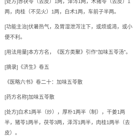
[处方]赤茯苓（去皮）1两，泽泻1两，木猪苓（去皮）1
两，肉桂（不见火）1两，白术1两，车前子半两。
[功能主治]伏暑热气，及胃湿泄泻注下，或烦或渴，或小
便不利。
[用法用量]本方方名，《医方类聚》引作“加味五苓汤”。
[摘录]《济生》卷五
《医略六书》卷二十：加味五苓散
[药方名称]加味五苓散
[处方]白术1两半（炒），厚朴1两半（制），干姜1两
半，猪苓1两半，茯苓3两，泽泻1两半，肉桂1两半（去
皮）。