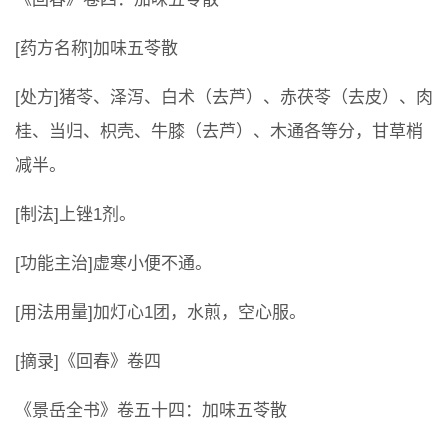
[药方名称]加味五苓散
[处方]猪苓、泽泻、白术（去芦）、赤茯苓（去皮）、肉
桂、当归、枳壳、牛膝（去芦）、木通各等分，甘草梢
减半。
[制法]上锉1剂。
[功能主治]虚寒小便不通。
[用法用量]加灯心1团，水煎，空心服。
[摘录]《回春》卷四
《景岳全书》卷五十四：加味五苓散