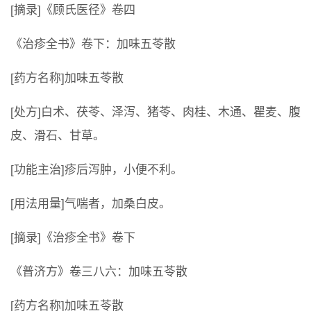
[摘录]《顾氏医径》卷四
《治疹全书》卷下：加味五苓散
[药方名称]加味五苓散
[处方]白术、茯苓、泽泻、猪苓、肉桂、木通、瞿麦、腹
皮、滑石、甘草。
[功能主治]疹后泻肿，小便不利。
[用法用量]气喘者，加桑白皮。
[摘录]《治疹全书》卷下
《普济方》卷三八六：加味五苓散
[药方名称]加味五苓散