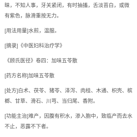
昧，不知人事，牙关紧闭，有时抽搐，舌淡苔白，或微
有紫色，脉滑重按无力。
[用法用量]水煎，温服。
[摘录]《中医妇科治疗学》
《顾氏医径》卷四：加味五苓散
[药方名称]加味五苓散
[处方]白术、茯苓、猪苓、泽泻、肉桂、木通、枳壳、槟
榔、甘草、滑石、川芎、当归尾、香附。
[功能主治]难产，因腹有积水，渗入胞中，致临产而去水
不止，恶露不下者。