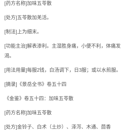
[药方名称]加味五苓散
[处方]五苓散加羌活。
[制法]上为细末。
[功能主治]解表渗利。主湿胜身痛，小便不利，体痛发
渴。
[用法用量]每服2钱，白汤调下，日3服；或以水煎服。
[摘录]《景岳全书》卷五十四
《金鉴》卷五十四：加味五苓散
[药方名称]加味五苓散
[处方]金铃子、白术（土炒）、泽泻、木通、茴香