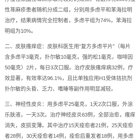
性荨麻疹患者随机分成二组，分别用多虑平和苯海拉明
治疗，结果病情完全控制者，多虑平组为74%，苯海拉
明组为10%。
二、皮肤瘙痒症：皮肤科医生用“复方多虑平片”（每片
含多虑平3毫克，扑尔敏10毫克，强的松1毫克，咖啡因
50毫克）2片，每日3次口服。治疗皮肤瘙痒病32例，疗
效显著，有效率达96.1%，且比单独应用H1受体拮抗剂
扑尔敏的头昏、乏力、嗜睡等副作用明显减轻。
三、神经性皮炎：用多虑平25毫克，1天2次口服，外涂
乐肤液，一天3次。治疗神经皮炎63例，全部治愈，瘙痒
消失，皮损变薄。其中治疗15天痊愈者21例，25天痊愈
者28例，30天痊愈者14例，痊愈后重发者18例，用多虑