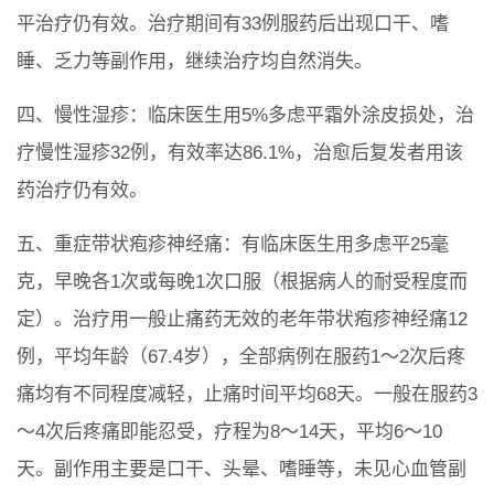
平治疗仍有效。治疗期间有33例服药后出现口干、嗜
睡、乏力等副作用，继续治疗均自然消失。
四、慢性湿疹：临床医生用5%多虑平霜外涂皮损处，治
疗慢性湿疹32例，有效率达86.1%，治愈后复发者用该
药治疗仍有效。
五、重症带状疱疹神经痛：有临床医生用多虑平25毫
克，早晚各1次或每晚1次口服（根据病人的耐受程度而
定）。治疗用一般止痛药无效的老年带状疱疹神经痛12
例，平均年龄（67.4岁），全部病例在服药1～2次后疼
痛均有不同程度减轻，止痛时间平均68天。一般在服药3
～4次后疼痛即能忍受，疗程为8～14天，平均6～10
天。副作用主要是口干、头晕、嗜睡等，未见心血管副