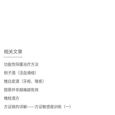
相关文章
功能性阳痿治疗方法
侧子酒（活血通络）
槐白皮酒（牙疳、喉疾）
按摩并非越痛越有效
槐枝酒方
方证链的详解——方证敏感度训练（一）