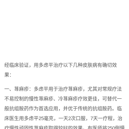
经临床验证，用多虑平治疗以下几种皮肤病有确切效
果：
一、荨麻疹：多虑平用于治疗荨麻疹，尤其对常规疗法
不易控制的慢性荨麻疹、冷荨麻疹疗效更佳，可替代一
般抗组胺药作为首选应用，并优于传统的抗组胺药。临
床医生用多虑平25毫克，一天2次口服，7天一疗程，治
疗慢性顽固性荨麻疹取得较好的效果。有医师将250例慢