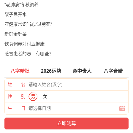
“老肺病”冬秋调养
梨子忌开水
亚健康常识当心“过劳死”
新鲜金针菜
饮食调养对付亚健康
感冒患者的忌口有哪些？
八字精批
2026运势
命中贵人
八字合婚
姓 名
性 别
男
女
生 日