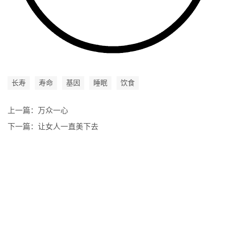
长寿
寿命
基因
睡眠
饮食
上一篇：
万众一心
下一篇：
让女人一直美下去