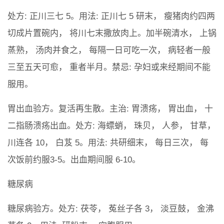
处方: 正川三七 5。用法: 正川七 5 研末， 瘦猪肉约四两
切成片置碗内， 将川七末撒放肉上。加半碗清水， 上锅
蒸熟， 汤肉并食之， 每隔一日可吃一次， 病轻者一般
三至五天可愈， 重者半月。禁忌: 孕妇或来经期间不能
服用。
胃出血验方。复活再生散。主治: 胃溃疡， 胃出血， 十
二指肠溃疡出血。处方: 海螵蛸， 珠贝， 人参， 甘草，
川连各 10， 白芨 5。用法: 共研细末， 每日三次， 每
次饭前约服3-5。出血期间服 6-10。
糖尿病
糖尿病验方。处方: 茯苓， 菟丝子各 3， 淡豆鼓， 金沸