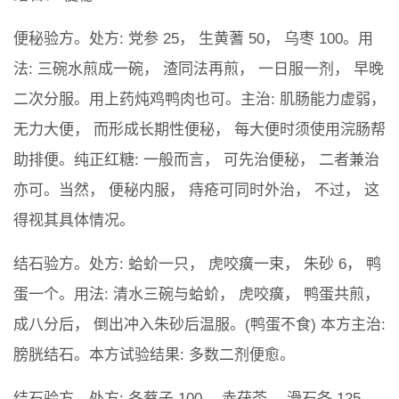
便秘验方。处方: 党参 25， 生黄蓍 50， 乌枣 100。用
法: 三碗水煎成一碗， 渣同法再煎， 一日服一剂， 早晚
二次分服。用上药炖鸡鸭肉也可。主治: 肌肠能力虚弱，
无力大便， 而形成长期性便秘， 每大便时须使用浣肠帮
助排便。纯正红糖: 一般而言， 可先治便秘， 二者兼治
亦可。当然， 便秘内服， 痔疮可同时外治， 不过， 这
得视其具体情况。
结石验方。处方: 蛤蚧一只， 虎咬癀一束， 朱砂 6， 鸭
蛋一个。用法: 清水三碗与蛤蚧， 虎咬癀， 鸭蛋共煎，
成八分后， 倒出冲入朱砂后温服。(鸭蛋不食) 本方主治:
膀胱结石。本方试验结果: 多数二剂便愈。
结石验方。处方: 冬蔡子 100， 赤茯苓， 滑石各 125，