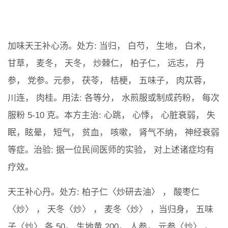
加味天王补心汤。处方: 当归， 白芍， 生地， 白术，
甘草， 麦冬， 天冬， 炒棘仁， 柏子仁， 远志， 丹
参， 党参。元参， 茯苓， 桔梗， 五味子， 肉苁蓉，
川连， 肉桂。用法: 各等分， 水煎服或制成药粉， 每次
服粉 5-10 克。本方主治: 心跳， 心悸， 心脏衰弱， 失
眠，眩晕， 短气， 贫血， 咳嗽， 肾气不纳， 神经衰弱
等症。治验: 据一位民间医师的实验， 对上述诸症均有
疗效。
天王补心丹。处方: 柏子仁〈炒研去油〉 ， 酸枣仁
〈炒〉 ， 天冬〈炒〉 ， 麦冬〈炒〉 ，当归身， 五味
子〈炒〉 各 50， 生地黄 200， 人参， 元参〈炒〉 ，