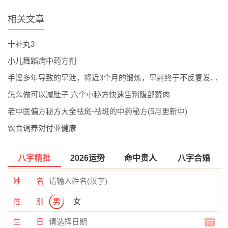
相关文章
十补丸3
小儿舞蹈病中药方剂
手淫多年导致的早泄，将近3个月的锻炼，早射终于不反复发作了。
怎么做可以减肚子 六个小秘方快速告别腹部赘肉
老中医偏方秘方大全祛斑-祛斑的中药秘方(5月更新中)
饮食调养对付亚健康
八字精批
2026运势
命中贵人
八字合婚
姓 名
性 别
男
女
生 日