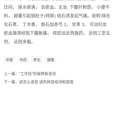
压闷， 尿水疬滴， 去瘀血。主治: 下腹针刺感， 小便不
利， 超重引起锁肚子(转脬) 结石诱发疝气痛。说明:除去
化石草， 丁木香， 鱼石加赤芍 2， 甘草 3， 可治妇女
瘀血凝滞经阻下腹胀痛， 视症远近而施药， 近则三至五
剂， 远则多服。
中医
中药
养生
健康
上一篇：
“工作狂”的保养新圣经
下一篇：
谚怎么读音 谚的拼音组词和部首