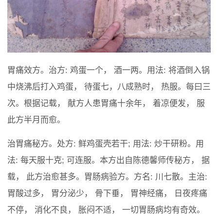
胃痛效方。治方: 鸡蛋一个， 酒一两。用法: 将酒倒入锅
中烧沸后打入鸡蛋， 待蛋七，八成熟时， 热服。每曰三
次。根据记载， 献方人患胃痛十余年， 着凉便发， 服
此方半月而愈。
治胃痛秘方。处方: 鲜鸡蛋壳若干; 用法: 炒干研粉。用
法: 每天服十克; 可连服。本方出自陈德馨师传秘方， 据
载， 此方治愈甚多。胃肠病验方。方名: 川七散。主治:
胃酸过多， 胃分泌少， 骨下垂， 胃神经痛， 日夜疼痛
不停， 消化不良， 胀闷不适， 一切胃肠病均有奇效。