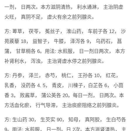
一剂， 日两次。本方滋阴清热， 利水通淋， 主治阴虚
火旺， 真阴不足， 虚火有余之前列腺炎。
方: 萆草， 茯苓， 菟丝子， 淮山药， 车前子各 12， 沙
苑蒺藜 18， 益智子， 牛膝， 泽泻各 9， 乌药石， 菖
蒲， 甘草梢各 6。用法: 水煎服， 日一剂日两次， 本方
补肾利水， 泻浊， 主治肾虚水停之前列腺炎。
方: 丹参， 泽兰， 赤芍， 桃仁， 王孙各 10， 红花，
乳香， 没药各 4. 5， 青皮， 川楝子，白芷各 6， 小茴
香 3， 败酱草， 蒲公英各 20。每日一剂， 日两次。本
方活血化瘀， 行气导滞， 主治痰瘀阻络之前列腺炎。
方: 生山药 30， 生芡实 90， 知母， 真阿胶， 生白芍各
9。用法: 水煎服， 日一剂。日 2次。本方滋肾清热， 主