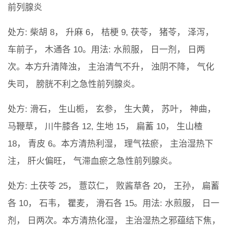
前列腺炎
处方: 柴胡 8， 升麻 6， 桔梗 9, 茯苓， 猪苓， 泽泻，
车前子， 木通各 10。用法: 水煎服， 日一剂， 日两
次。本方升清降浊， 主治清气不升， 浊阴不降， 气化
失司， 膀胱不利之急性前列腺炎。
处方: 滑石， 生山栀， 玄参， 生大黄， 苏叶， 神曲，
马鞭草， 川牛膝各 12, 生地 15， 扁蓄 10， 生山楂
18， 青皮 6。本方清热利湿， 理气祛瘀， 主治湿热下
注， 肝火偏旺， 气滞血瘀之急性前列腺炎。
处方: 土茯苓 25， 薏苡仁， 败酱草各 20， 王孙， 扁蓄
各 10， 石韦， 瞿麦， 滑石各 15。用法: 水煎服， 日一
剂， 日两次。本方清热化湿， 主治湿热之邪蕴结下焦，