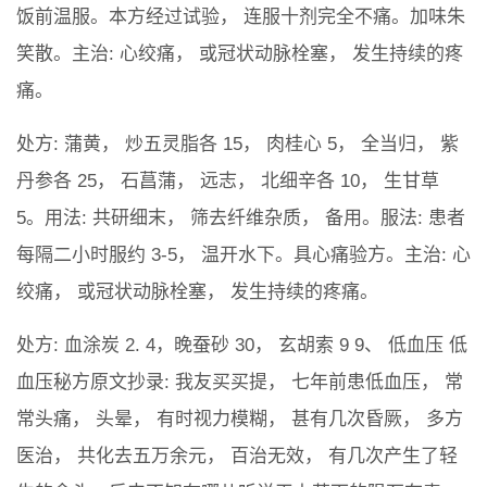
饭前温服。本方经过试验， 连服十剂完全不痛。加味朱
笑散。主治: 心绞痛， 或冠状动脉栓塞， 发生持续的疼
痛。
处方: 蒲黄， 炒五灵脂各 15， 肉桂心 5， 全当归， 紫
丹参各 25， 石菖蒲， 远志， 北细辛各 10， 生甘草
5。用法: 共研细末， 筛去纤维杂质， 备用。服法: 患者
每隔二小时服约 3-5， 温开水下。具心痛验方。主治: 心
绞痛， 或冠状动脉栓塞， 发生持续的疼痛。
处方: 血涂炭 2. 4，晚蚕砂 30， 玄胡索 9 9、 低血压 低
血压秘方原文抄录: 我友买买提， 七年前患低血压， 常
常头痛， 头晕， 有时视力模糊， 甚有几次昏厥， 多方
医治， 共化去五万余元， 百治无效， 有几次产生了轻