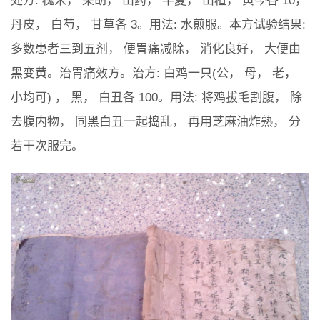
处方: 槐米， 柴胡， 山药， 半夏， 山楂， 黄芩各 10，
丹皮， 白芍， 甘草各 3。用法: 水煎服。本方试验结果:
多数患者三到五剂， 便胃痛减除， 消化良好， 大便由
黑变黄。治胃痛效方。治方: 白鸡一只(公， 母， 老，
小均可) ， 黑， 白丑各 100。用法: 将鸡拔毛割腹， 除
去腹内物， 同黑白丑一起捣乱， 再用芝麻油炸熟， 分
若干次服完。