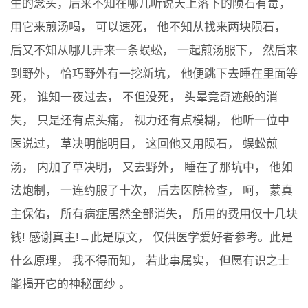
生的念头，后来不知在哪儿听说天上落下的陨石有毒，
用它来煎汤喝， 可以速死， 他不知从找来两块陨石，
后又不知从哪儿弄来一条蜈蚣， 一起煎汤服下， 然后来
到野外， 恰巧野外有一挖新坑， 他便跳下去睡在里面等
死， 谁知一夜过去， 不但没死， 头晕竟奇迹般的消
失， 只是还有点头痛， 视力还有点模糊， 他听一位中
医说过， 草决明能明目， 这回他又用陨石， 蜈蚣煎
汤， 内加了草决明， 又去野外， 睡在了那坑中， 他如
法炮制， 一连约服了十次， 后去医院检查， 呵， 蒙真
主保佑， 所有病症居然全部消失， 所用的费用仅十几块
钱! 感谢真主!→此是原文， 仅供医学爱好者参考。此是
什么原理， 我不得而知， 若此事属实， 但愿有识之士
能揭开它的神秘面纱 。