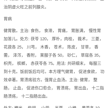
治阴虚火旺之前列腺炎。
胃病
健胃散。主治: 食伤， 食滞， 胃痛， 胃胀满， 慢性胃
加答儿。处方: 茯苓 120， 厚朴，肉桂， 莪术， 三菱，
花菽各 25， 川芎， 木香， 苍术， 陈皮， 甘草， 香
薷， 泽泻， 香附， 莱服子各 50， 砂仁， 草寇各 35，
枳壳， 槟榔， 赤茯苓各 75。用法: 共研细末， 每服三
到十克。饭前饭后均可。本方理气健胃， 促进食欲， 功
效卓著。胃溃疡验方。强胃止血汤。主治: 健胃， 整
肠， 止血， 促进伤口愈合， 胃溃疡， 胃出血， 十二指
肠溃疡， 十二指肠出血。