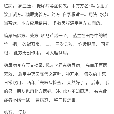
脏病， 高血压， 糖尿病等症特效。本方方名: 精心莲子
饮加减方。糖尿病验方。处方: 白茅根适量。用法: 水煎
当荼饮。本方应用结果， 多数患服连半月左右而愈。
糖尿病验方。处方: 晒葫芦瓢一个， 丛生在田野中的矮
竹一把， 砂锅煎服， 二， 三次见效， 继续服用， 可断
根， 此方无副作用， 可大胆试用。
糖尿病良方原文摘录: 我友李君患糖尿病， 高血压百医
无效， 后用中药茵陈代之茶叶，冲开水， 每次约十克，
日常饮用， 两年后去医院检查， 竞然好了 ， 后来， 我
的另一朋友也用此方医好。注: 此方不知原理， 有患此
症者不妨一试， 若病愈， 望广传济世。
结石、 便秘