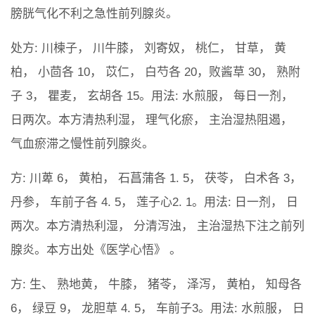
膀胱气化不利之急性前列腺炎。
处方: 川楝子， 川牛膝， 刘寄奴， 桃仁， 甘草， 黄
柏， 小茴各 10， 苡仁， 白芍各 20，败酱草 30， 熟附
子 3， 瞿麦， 玄胡各 15。用法: 水煎服， 每日一剂，
日两次。本方清热利湿， 理气化瘀， 主治湿热阻遏，
气血瘀滞之慢性前列腺炎。
方: 川萆 6， 黄柏， 石菖蒲各 1. 5， 茯苓， 白术各 3，
丹参， 车前子各 4. 5， 莲子心2. 1。用法: 日一剂， 日
两次。本方清热利湿， 分清泻浊， 主治湿热下注之前列
腺炎。本方出处《医学心悟》 。
方: 生、 熟地黄， 牛膝， 猪苓， 泽泻， 黄柏， 知母各
6， 绿豆 9， 龙胆草 4. 5， 车前子3。用法: 水煎服， 日