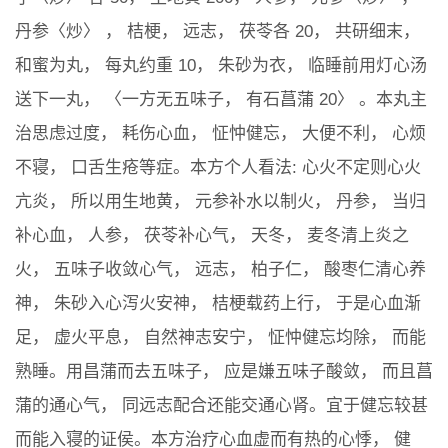
丹参〈炒〉 ， 桔梗， 远志， 茯苓各 20， 共研细末，
和蜜为丸， 每丸约重 10， 朱砂为衣， 临睡前用灯心汤
送下一丸， 〈一方无五味子， 有石菖蒲 20〉 。本丸主
治思虑过度， 耗伤心血， 怔忡健忘， 大便不利， 心烦
不寝， 口舌生疮等症。本方个人看法: 心火不定则心火
亢炎， 所以用生地黄， 元参补水以制火， 丹参， 当归
补心血， 人参， 茯苓补心气， 天冬， 麦冬清上炎之
火， 五味子收敛心气， 远志， 柏子仁， 酸枣仁清心养
神， 朱砂入心泻火安神， 桔梗载药上行， 于是心血渐
足， 虚火平息， 自然神志安宁， 怔忡健忘均除， 而能
熟睡。用昌蒲而去五味子， 应是嫌五味子酸敛， 而且菖
蒲的通心气， 同远志配合还能交通心肾。宜于健忘较甚
而能入寝的证侯。本方治疗心血虚而有热的心悸， 健