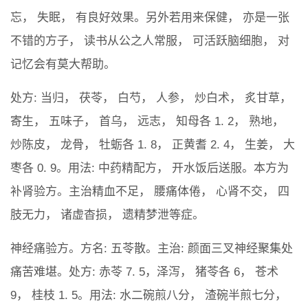
忘， 失眠， 有良好效果。另外若用来保健， 亦是一张
不错的方子， 读书从公之人常服， 可活跃脑细胞， 对
记忆会有莫大帮助。
处方: 当归， 茯苓， 白芍， 人参， 炒白术， 炙甘草，
寄生， 五味子， 首乌， 远志， 知母各 1. 2， 熟地，
炒陈皮， 龙骨， 牡蛎各 1. 8， 正黄耆 2. 4， 生姜， 大
枣各 0. 9。用法: 中药精配方， 开水饭后送服。本方为
补肾验方。主治精血不足， 腰痛体倦， 心肾不交， 四
肢无力， 诸虚杳损， 遗精梦泄等症。
神经痛验方。方名: 五苓散。主治: 颜面三叉神经聚集处
痛苦难堪。处方: 赤苓 7. 5，泽泻， 猪苓各 6， 苍术
9， 桂枝 1. 5。用法: 水二碗煎八分， 渣碗半煎七分，