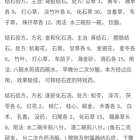
结石验方。主治: 肾脏结石。处方: 甘草 3， 黄苓， 通草
各 9， 灯心草， 淡竹叶各 6， 化石草 30， 含羞草， 韦
子草， 珠仔草各 12。用法: 水三碗煎一碗， 饮服。
结石验方。方名: 金和化石汤。主治: 肾结石， 膀胱结
石。处方: 杭菊花， 石膏， 甘草各 9， 金银花， 麦冬各
6， 竹叶， 灯心草， 车前子， 海金砂， 滑石各 15。用
法: 八碗水煎成四碗水， 早晚分二次分服。本方经过应
用， 效果极佳， 可称结石症的特效药。
结石验方。方名: 逐瘀化石汤。处方: 知苓， 泽泻， 茯
苓各 6， 红花 2， 桃仁， 桂心，郁金， 木香各 3， 白
术， 乳香， 没药， 归尾各 2， 化石草 15， 辍鼻草头
9。用法: 水二碗半煎八分， 渣二碗煎八分。(鱼石二克
研末， 分二次合药汤服。) 膀胱及附属器结石症， 下腹