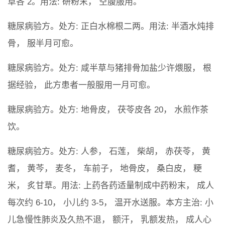
草各 2。用法: 研粉末， 空腹服用。
糖尿病验方。处方: 正白水棉根二两。用法: 半酒水炖排
骨， 服半月可愈。
糖尿病验方。处方: 咸半草与猪排骨加盐少许煨服， 根
据经验， 此方患者一般服用一月可愈。
糖尿病验方。处方: 地骨皮， 茯苓皮各 20， 水煎作茶
饮。
糖尿病验方。处方: 人参， 石莲， 柴胡， 赤茯苓， 黄
耆， 黄芩， 麦冬， 车前子， 地骨皮， 桑白皮， 粳
米， 炙甘草。用法: 上药各药适量制成中药粉末， 成人
每次约 6-10， 小儿约 3-5， 温开水送服。本方主治: 小
儿急慢性肺炎及久热不退， 额汗， 乳额发热， 成人心