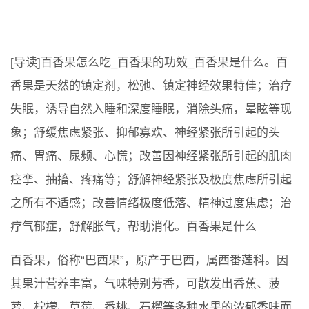
[导读]百香果怎么吃_百香果的功效_百香果是什么。百
香果是天然的镇定剂，松弛、镇定神经效果特佳；治疗
失眠，诱导自然入睡和深度睡眠，消除头痛，晕眩等现
象；舒缓焦虑紧张、抑郁寡欢、神经紧张所引起的头
痛、胃痛、尿频、心慌；改善因神经紧张所引起的肌肉
痉挛、抽搐、疼痛等；舒解神经紧张及极度焦虑所引起
之所有不适感；改善情绪极度低落、精神过度焦虑；治
疗气郁症，舒解胀气，帮助消化。百香果是什么
百香果，俗称“巴西果”，原产于巴西，属西番莲科。因
其果汁营养丰富，气味特别芳香，可散发出香蕉、菠
萝、柠檬、草莓、番桃、石榴等多种水果的浓郁香味而