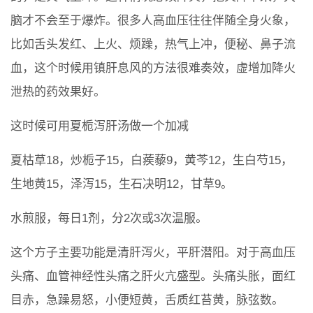
脑才不会至于爆炸。很多人高血压往往伴随全身火象，
比如舌头发红、上火、烦躁，热气上冲，便秘、鼻子流
血，这个时候用镇肝息风的方法很难奏效，虚增加降火
泄热的药效果好。
这时候可用夏栀泻肝汤做一个加减
夏枯草18，炒栀子15，白蒺藜9，黄芩12，生白芍15，
生地黄15，泽泻15，生石决明12，甘草9。
水煎服，每日1剂，分2次或3次温服。
这个方子主要功能是清肝泻火，平肝潜阳。对于高血压
头痛、血管神经性头痛之肝火亢盛型。头痛头胀，面红
目赤，急躁易怒，小便短黄，舌质红苔黄，脉弦数。