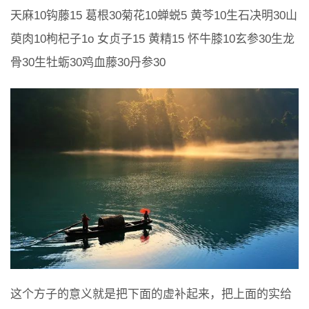
天麻10钩藤15 葛根30菊花10蝉蜕5 黄芩10生石决明30山
萸肉10枸杞子1o 女贞子15 黄精15 怀牛膝10玄参30生龙
骨30生牡蛎30鸡血藤30丹参30
这个方子的意义就是把下面的虚补起来，把上面的实给