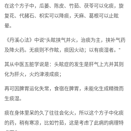
在这个方子中，瓜蒌、陈皮、竹茹、茯苓可以化痰，旋
复花、代赭石、枳实可以降痰，天麻、葛根可以止眩
晕。
《丹溪心法》中说“头眩挟气并火，治痰为主，挟补气药
及降火药。无痰则不作眩，痰因火动；以有痰湿者。”
其从中医五脏学说是：头眩症的发生是肝气上亢并其则
化为肝火，火灼津液成痰；
再可因脾胃运化失常，食宿在脾胃，未能化生成精微而
生痰湿。
痰在身体里呆的久了往往会化火，所以这个方子中化痰
的药，稍有寒凉，比如竹茹，这是考虑了此病的病理特