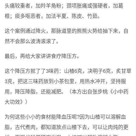
头痛较重者，加羚羊角粉；颈项胀痛或强硬者，加葛
根；痰多呕恶者，加法半夏、陈皮、竹茹。
这个案例通过降火，那脉道里的熊熊火势给抽下来，自
然不会那么波涛滚滚了。
最后，再给大家讲讲食疗降压方。
这个降压方就了了3味药：山楂6克，决明子6克，炙甘草
3克，把这三味药放到小茶包里，用热水冲开，坚持服
用，降压降脂，还能减肥。（本方出自张步桃《小中药
大功效》）
为何这些小小的食材能降血压呢?因为山楂可以溶解血
脂，古代煮肉，都知道放点山楂下去，可以让肉炖的更