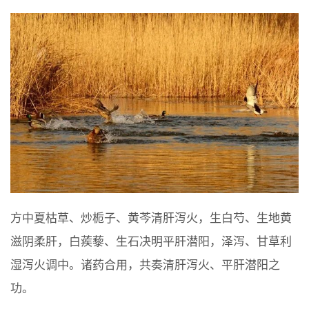
方中夏枯草、炒栀子、黄芩清肝泻火，生白芍、生地黄
滋阴柔肝，白蒺藜、生石决明平肝潜阳，泽泻、甘草利
湿泻火调中。诸药合用，共奏清肝泻火、平肝潜阳之
功。