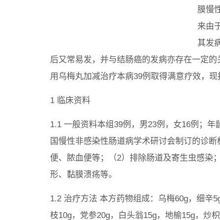
膜慢
来由
其发
后又常易发，并与结肠癌的发病亦存在一定的
用乌梅丸加减治疗本病39例取得满意疗效，现
1 临床资料
1.1 一般资料本组39例，男23例，女16例；年
国慢性非感染性肠道病学术研讨会制订的诊断
便、脓血便等；（2）排除肠道及寄生虫感染
形、黏膜溃疡等。
1.2 治疗方法 本方药物组成：乌梅60g，细辛5
枝10g，党参20g，白头翁15g，地榆15g