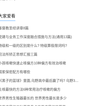
大家爱看
基督教圣经讲章8篇
党建与业务工作深度融合措施与方法(通用13篇)
特级和一级的区别是什么? 特级算极限词吗?
司法所矫正思想汇报三篇
小孩咳嗽快速止咳偏方10种偏方有效治咳嗽
国家保密配方有哪些
《黑子的篮球》里面,乌野高中最后赢了吗? 乌野3年拿到全国冠军了吗
止咳最快的方法6种常用治疗咳嗽的偏方
世界男性生殖器最长的 世界男性最长是多少