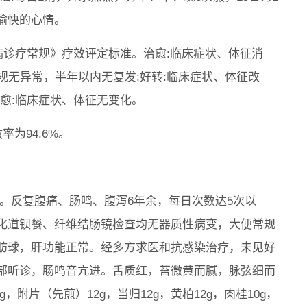
愉快的心情。
疾病诊疗常规》疗效评定标准。治愈:临床症状、体征消
规无异常，半年以内无复发;好转:临床症状、体征改
未愈:临床症状、体征无变化。
率为94.6%。
就诊。反复腹痛、肠鸣、腹泻6年余，每日次数达5次以
化道钡餐、纤维结肠镜检查均无器质性病变，大便常规
肪球，肝功能正常。经多方求医和抗感染治疗，未见好
部听诊，肠鸣音亢进。舌质红，苔微黄而腻，脉弦细而
g，附片（先煎）12g，当归12g，黄柏12g，肉桂10g，