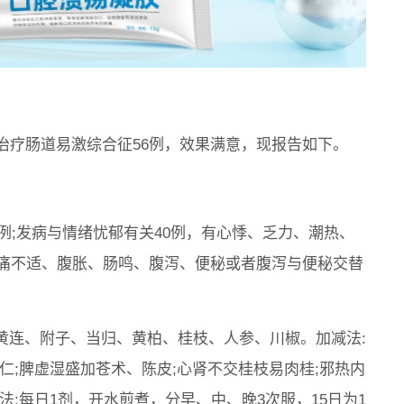
治疗肠道易激综合征56例，效果满意，现报告如下。
女20例;发病与情绪忧郁有关40例，有心悸、乏力、潮热、
腹痛不适、腹胀、肠鸣、腹泻、便秘或者腹泻与便秘交替
、黄连、附子、当归、黄柏、桂枝、人参、川椒。加减法:
仁;脾虚湿盛加苍术、陈皮;心肾不交桂枝易肉桂;邪热内
:每日1剂，开水煎煮，分早、中、晚3次服，15日为1