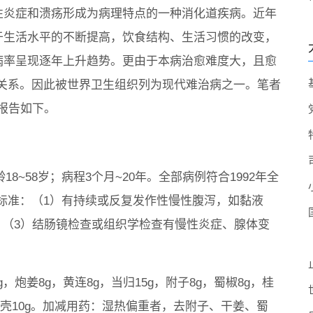
性炎症和溃疡形成为病理特点的一种消化道疾病。近年
于生活水平的不断提高，饮食结构、生活习惯的改变，
病率呈现逐年上升趋势。更由于本病治愈难度大，且愈
关系。因此被世界卫生组织列为现代难治病之一。笔者
报告如下。
龄18~58岁；病程3个月~20年。全部病例符合1992年全
标准：（1）有持续或反复发作性慢性腹泻，如黏液
；（3）结肠镜检查或组织学检查有慢性炎症、腺体变
g，炮姜8g，黄连8g，当归15g，附子8g，蜀椒8g，桂
，炒枳壳10g。加减用药：湿热偏重者，去附子、干姜、蜀