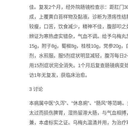
佳。复发2个月，经外院肠镜检查示：距肛门3
成，上覆黄白苔样物及黏液。诊断为溃疡性结肠
较瘦，口苦，饮食减少，精神不佳，腹部叩之
辨证为寒热虚实错杂，气血不调。给予乌梅丸加减
15g，附子8g，蜀椒8g，桂枝10g，党参20g，
剂，水煎服。服5剂症状明显减轻，腹泻每日2~
用15剂症状完全消失。1个月后复查肠镜病变
访1年无复发，获临床治愈。
3 讨论
本病属中医“久泻”、“休息痢”、“肠风”等范
太过而损伤脾胃，湿热留滞大肠，与气血相搏
兼，本虚标实之证。乌梅丸温清并用，为治疗