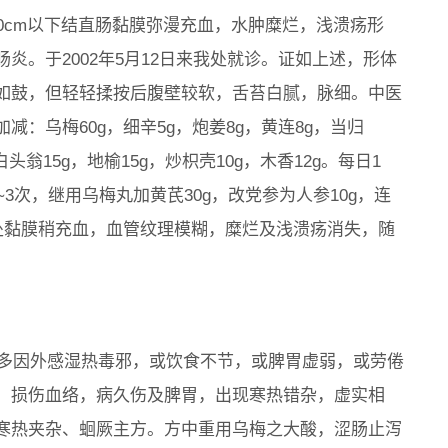
0cm以下结直肠黏膜弥漫充血，水肿糜烂，浅溃疡形
炎。于2002年5月12日来我处就诊。证如上述，形体
如鼓，但轻轻揉按后腹壁较软，舌苔白腻，脉细。中医
：乌梅60g，细辛5g，炮姜8g，黄连8g，当归
白头翁15g，地榆15g，炒枳壳10g，木香12g。每日1
3次，继用乌梅丸加黄芪30g，改党参为人参10g，连
处黏膜稍充血，血管纹理模糊，糜烂及浅溃疡消失，随
畴。多因外感湿热毒邪，或饮食不节，或脾胃虚弱，或劳倦
，损伤血络，病久伤及脾胃，出现寒热错杂，虚实相
寒热夹杂、蛔厥主方。方中重用乌梅之大酸，涩肠止泻