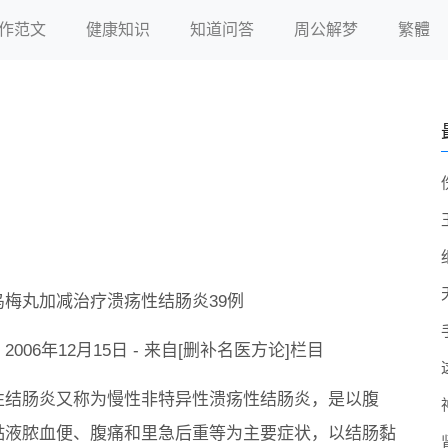
作范文
健康知识
知道问答
周公解梦
繁體
乌梅丸加减治疗溃疡性结肠炎39例
2006年12月15日 - 来自[删补名医方论]栏目
性结肠炎又称为慢性非特异性溃疡性结肠炎，是以腹
黏液脓血便、腹痛和里急后重等为主要症状，以结肠黏