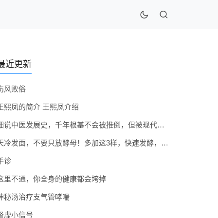
最近更新
伤风败俗
王熙凤的简介 王熙凤介绍
细说中医发展史，千年根基不会被推倒，但被现代医疗模式堵住出路
天冷发面，不要只放酵母！多加这3样，快速发酵，蓬松香软弹性十足
手诊
这里不通，你全身的健康都会垮掉
神秘汤治疗支气管哮喘
肾虚小信号