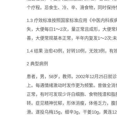
个疗程。忌食生、冷、辛、滑食物，同时保持
1.3 疗效标准按照国家标准应用《中医内科
失，大便每日1～2次，量正常且成形，大便常
善，大便常规基本正常，半年内复发1～2次;
1.4 结果 治愈43例，好转10例，无效3例，有效
2 典型病例
患者，男，58岁，教师。2002年12月25日
上。每遇情绪激动时发作更为频繁。曾做全消
正常，有时可发现少许白细胞、食物残渣和脂
转。症见精神忧郁，形体消瘦，体倦乏力，腹
滑。遂投乌梅15g，细辛3g，干姜10g，黄连12