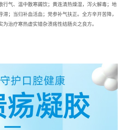
散行气、温中散寒蠲饮；黄连清热燥湿，泻火解毒；地
导滞；当归补血活血；党参补气扶正。全方辛开苦降，
实为治疗寒热虚实错杂溃疡性结肠炎之良方。