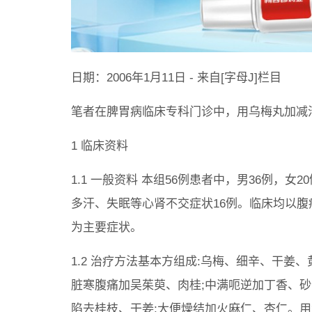
日期：2006年1月11日 - 来自[字母J]栏目
笔者在脾胃病临床专科门诊中，用乌梅丸加减
1 临床资料
1.1 一般资料 本组56例患者中，男36例，
多汗、失眠等心肾不交症状16例。临床均以
为主要症状。
1.2 治疗方法基本方组成:乌梅、细辛、干姜
脏寒腹痛加吴茱萸、肉桂;中满呃逆加丁香、砂
陷去桂枝、干姜;大便燥结加火麻仁、杏仁。用法