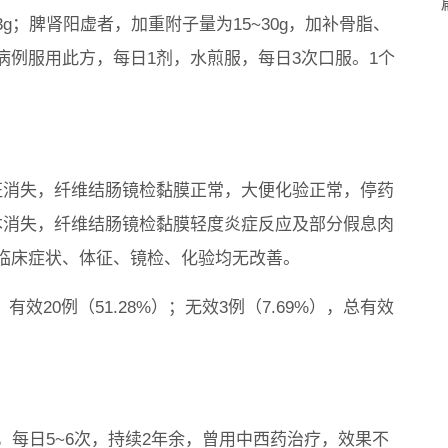
；脾肾阳虚者，加重附子量为15~30g，加补骨脂、
例服用此方，每日1剂，水煎服，每日3次口服。1个
和体征消失，纤维结肠镜检黏膜正常，大便化验正常，停药
本消失，纤维结肠镜检黏膜轻度炎症反应及部分假息肉
临床症状、体征、镜检、化验均无改善。
）；有效20例（51.28%）；无效3例（7.69%），总有效
，每日5~6次，持续2年余，曾用中西药治疗，效果不