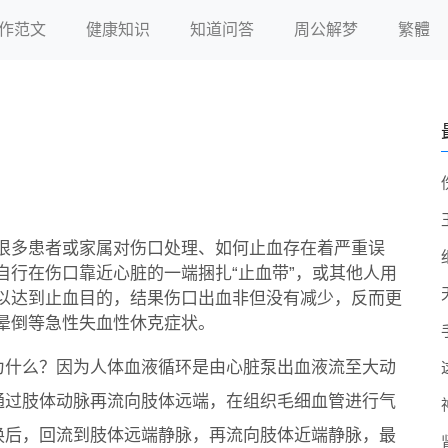
作范文
健康知识
知道问答
周公解梦
繁體
很多患者或家属对伤口处理、如何止血存在着严重误
自行在伤口靠近心脏的一端捆扎“止血带”，或其他人用
以达到止血目的，结果伤口出血非但没有减少，反而更
晕倒等急性失血性休克症状。
为什么？因为人体血液循环是由心脏泵出血液流至大动
通过肢体动脉再流向肢体远端，在组织毛细血管进行气
换后，回流到肢体远端静脉，再流向肢体近端静脉，最