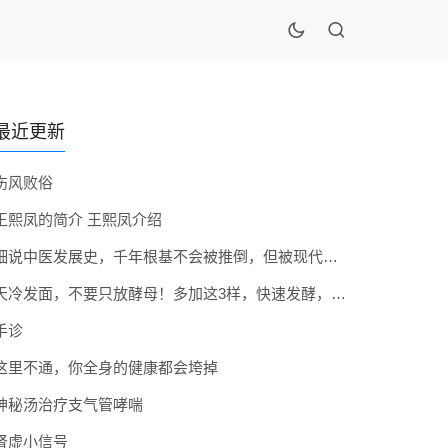
最近更新
伤风败俗
王熙凤的简介 王熙凤介绍
细说中医发展史，千年根基不会被推倒，但被现代医疗模式堵住出路
天冷发面，不要只放酵母！多加这3样，快速发酵，蓬松香软弹性十足
手诊
这里不通，你全身的健康都会垮掉
神秘汤治疗支气管哮喘
肾虚小信号