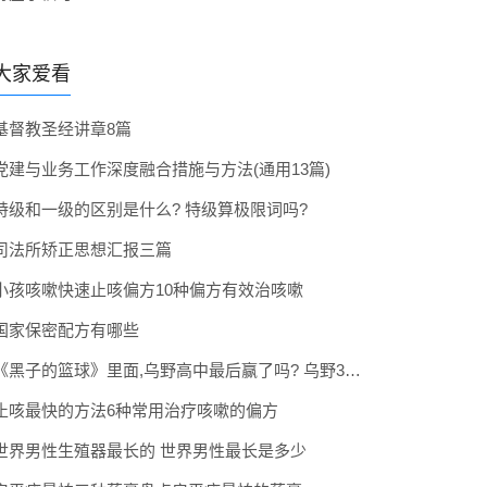
大家爱看
基督教圣经讲章8篇
党建与业务工作深度融合措施与方法(通用13篇)
特级和一级的区别是什么? 特级算极限词吗?
司法所矫正思想汇报三篇
小孩咳嗽快速止咳偏方10种偏方有效治咳嗽
国家保密配方有哪些
《黑子的篮球》里面,乌野高中最后赢了吗? 乌野3年拿到全国冠军了吗
止咳最快的方法6种常用治疗咳嗽的偏方
世界男性生殖器最长的 世界男性最长是多少