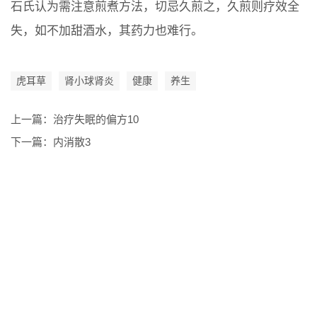
石氏认为需注意煎煮方法，切忌久煎之，久煎则疗效全
失，如不加甜酒水，其药力也难行。
虎耳草
肾小球肾炎
健康
养生
上一篇：
治疗失眠的偏方10
下一篇：
内消散3