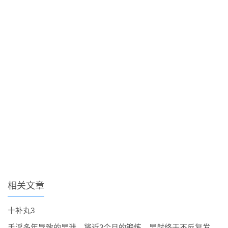
相关文章
十补丸3
手淫多年导致的早泄，将近3个月的锻炼，早射终于不反复发作了。