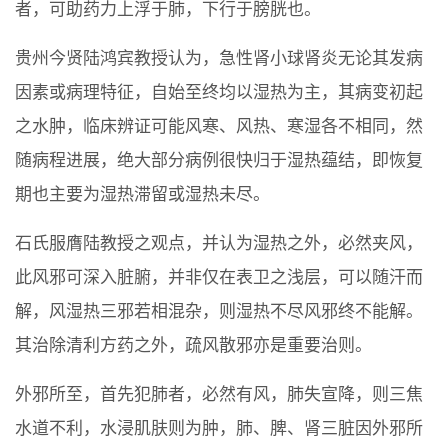
者，可助药力上浮于肺，下行于膀胱也。
贵州今贤陆鸿宾教授认为，急性肾小球肾炎无论其发病
因素或病理特征，自始至终均以湿热为主，其病变初起
之水肿，临床辨证可能风寒、风热、寒湿各不相同，然
随病程进展，绝大部分病例很快归于湿热蕴结，即恢复
期也主要为湿热滞留或湿热未尽。
石氏服膺陆教授之观点，并认为湿热之外，必然夹风，
此风邪可深入脏腑，并非仅在表卫之浅层，可以随汗而
解，风湿热三邪若相混杂，则湿热不尽风邪终不能解。
其治除清利方药之外，疏风散邪亦是重要治则。
外邪所至，首先犯肺者，必然有风，肺失宣降，则三焦
水道不利，水浸肌肤则为肿，肺、脾、肾三脏因外邪所