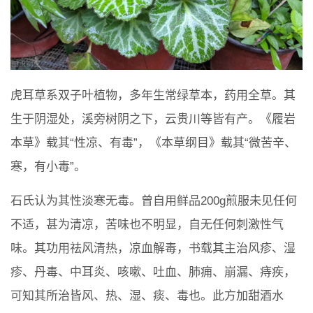
虎耳草系双子叶植物，多年生常绿草本，药用全草。其
生于阴湿处，溪旁树阴之下，云贵川等皆有产。《履岩
本草》载其“性凉、有毒”，《本草纲目》载其“微苦辛、
寒，有小毒”。
石氏认为其性淡寒无毒。曾自用鲜品200g煎服未见任何
不适，甚为清凉，苦味也不明显，自无任何刺激性气
味。其功用祛风清热，凉血解毒，书载其主治风疹、湿
疹、丹毒、中耳炎、咳嗽、吐血、肺痈、崩漏、痔疾，
可知其所治皆风、热、湿、痰、毒也。此方加甜酒水