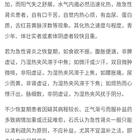
加，而阳气失之舒展，水气内遏必然迅速化热，故急性
肾炎患者，自有口干苦，自觉内热心烦，有血尿、蛋白
质，舌红苔黄脉浮数等现象。其化热之速度与程度，青
少年、体壮实者或素体阴虚者较快且重。
若为急性肾炎之恢复期，如食欲不振，腹胀便溏，非脾
虚证，乃湿热夹风滞于中焦；如微汗或少汗，双目微肿
微咳，非阳虚证，为湿热夹风滞于上焦，如腰胀痛，尿
少而黄，非肾虚证，为湿热夹风滞于下焦；如烦热而心
悸汗出，脉细数，非阴虚证，为湿热夹风扰于阴分。
不少恢复期患者因疑其病程较长、正气渐亏而服补益药
多致病情加重或迁延难愈，石氏认为急性肾炎一般只能
以清利疏风为原则，不应补益，尤其不宜温补之法，即