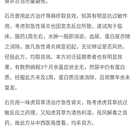
食补亦当尽量避免。
石氏曾用此方治疗荨麻疹取良效，知其有明显抗过敏作
用，考虑到急性肾炎也因变态反应所致，遂试用于临
床，服药1周左右，水肿一般即消退，血尿、蛋白尿亦随
之消除，故凡急性肾炎病变初起，无论辨证是否风热，
径投此方，均取良效。本方对迁延期患者也有明显效
果，有数例病程3个月余虽症状全无，然尿中仍有蛋白
质，经服此方未及1周，蛋白质迅速消除，且观察年余未
复发。
石氏用一味虎耳草汤治疗急性肾炎，既考虑虎耳草抗过
敏反应之药理，又知虎耳草为清热利湿，祛风解毒之良
药，故此方从中西医角度看，均系良方。