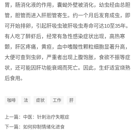
胃，肠消化液的作用，囊蚴外壁被消化，幼虫经由总胆
管，胆管而进入肝胆管寄生。约一个月后发育成虫，即
可开始排卵，引起肝吸虫玻肝吸虫寿命可达10至35年。
有人吃了醉虾后，经常有急性感染症状出现，高热寒
颤，肝区疼痛，黄疸，血中嗜酸性颗粒细胞显著升高，
大便可查到虫卵，严重者出现上腹饱胀，食欲不振等症
状，还可能因肝功能衰竭而死亡。因此，生虾适宜烧熟
后食用。
咖啡
法
症状
工作
肝
上一篇：
中医：针刺治疗失眠症
下一篇：
如何抑制情绪化进食