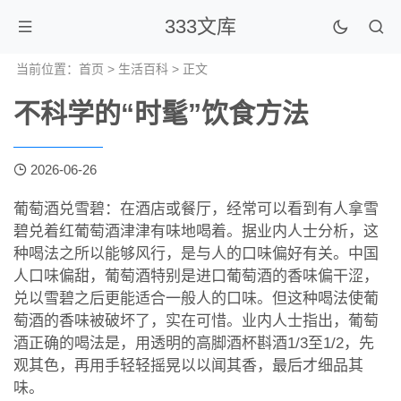
333文库
当前位置：
首页
>
生活百科
> 正文
不科学的“时髦”饮食方法
2026-06-26
葡萄酒兑雪碧：在酒店或餐厅，经常可以看到有人拿雪
碧兑着红葡萄酒津津有味地喝着。据业内人士分析，这
种喝法之所以能够风行，是与人的口味偏好有关。中国
人口味偏甜，葡萄酒特别是进口葡萄酒的香味偏干涩，
兑以雪碧之后更能适合一般人的口味。但这种喝法使葡
萄酒的香味被破坏了，实在可惜。业内人士指出，葡萄
酒正确的喝法是，用透明的高脚酒杯斟酒1/3至1/2，先
观其色，再用手轻轻摇晃以以闻其香，最后才细品其
味。