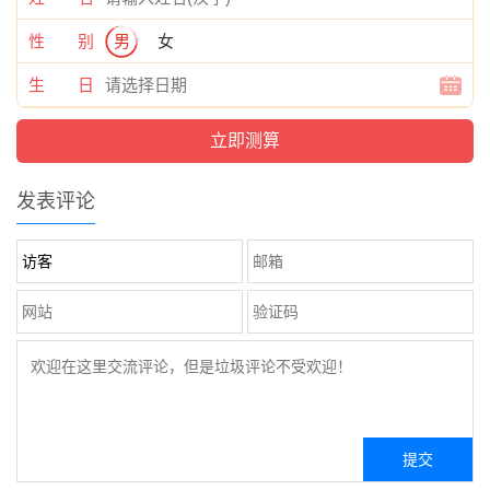
性 别
男
女
生 日
发表评论