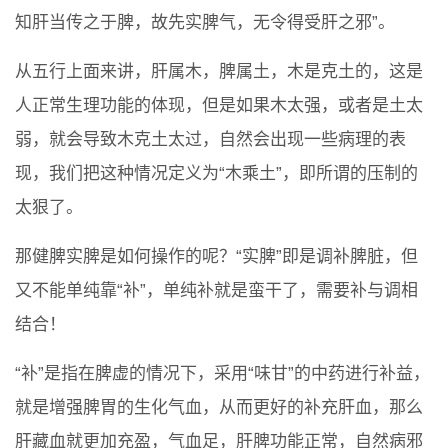
知肝当传之于脾，故先实脾气，无令得受肝之邪”。
从五行上面来讲，肝属木，脾属土，木是克土的，这是
人正常生理功能的体现，但是如果木太强，或者是土太
弱，就会导致木克土太过，自然会出现一些病理的表
现，我们把这种情况定义为“木乘土”，即所谓的压制的
太狠了。
那健脾实脾是如何操作的呢？“实脾”即是调补脾脏，但
又不能单纯靠“补”，单纯补就是蛮干了，需要补与调相
结合！
“补”是指在脾虚的情况下，采用“味甘”的中药进行补益，
就是增强脾胃的生化气血，从而更好的补充肝血，那么
肝藏血就更加充盈，气血足，肝脾功能正常，自然病邪