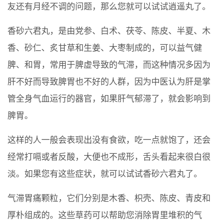
友还有月经不调的问题，那么您就可以试试逍遥丸了。
香砂六君丸，是由党参、白术、茯苓、陈皮、半夏、木
香、砂仁、炙甘草和生姜、大枣制成的，可以益气健
脾、和胃，常用于脾虚导致的气滞，而这种情况多因为
肝不好而导致脾胃也不好的人群，因为中医认为肝是掌
管全身气血运行的器官，如果肝气郁滞了，就会影响到
脾胃。
这样的人一般会表现出没有食欲，吃一点就饱了，还会
经常打嗝或者反酸，大便也不成形，舌头看起来很白很
淡。如果您有这些症状，就可以试试香砂六君丸了。
气滞胃痛颗粒，它们分别是木香、枳壳、陈皮、青皮和
厚朴组成的。这些草药可以帮助您消除胃里堆积的气