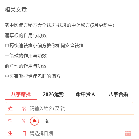
相关文章
老中医偏方秘方大全祛斑-祛斑的中药秘方(5月更新中)
蒲草根的作用与功效
中药快速祛痘小偏方教你如何安全祛痘
一箭球的作用与功效
葫芦七的作用与功效
中医有哪些治疗乙肝的偏方
八字精批
2026运势
命中贵人
八字合婚
姓 名
性 别
男
女
生 日