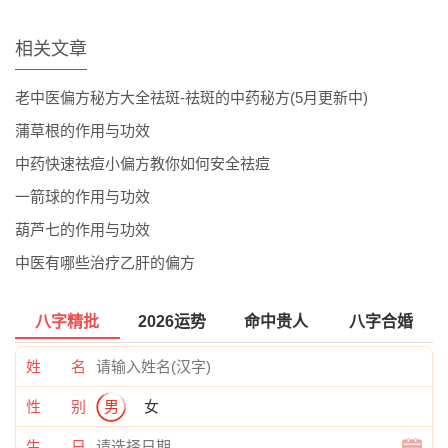
相关文章
老中医偏方秘方大全祛斑-祛斑的中药秘方(5月更新中)
蒲草根的作用与功效
中药快速祛痘小偏方教你如何安全祛痘
一箭球的作用与功效
葫芦七的作用与功效
中医有哪些治疗乙肝的偏方
八字精批
2026运势
命中贵人
八字合婚
姓 名
性 别
男
女
生 日