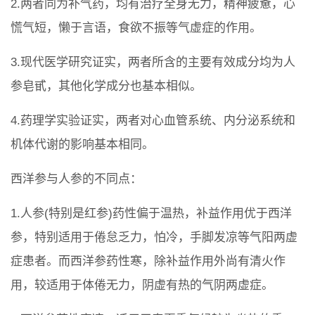
2.两者同为补气药，均有治疗全身无力，精神疲惫，心
慌气短，懒于言语，食欲不振等气虚症的作用。
3.现代医学研究证实，两者所含的主要有效成分均为人
参皂甙，其他化学成分也基本相似。
4.药理学实验证实，两者对心血管系统、内分泌系统和
机体代谢的影响基本相同。
西洋参与人参的不同点：
1.人参(特别是红参)药性偏于温热，补益作用优于西洋
参，特别适用于倦怠乏力，怕冷，手脚发凉等气阳两虚
症患者。而西洋参药性寒，除补益作用外尚有清火作
用，较适用于体倦无力，阴虚有热的气阴两虚症。