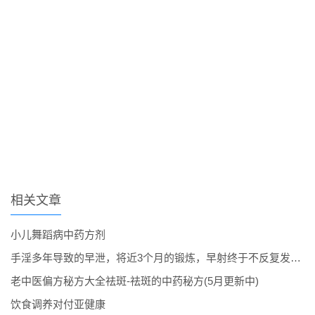
相关文章
小儿舞蹈病中药方剂
手淫多年导致的早泄，将近3个月的锻炼，早射终于不反复发作了。
老中医偏方秘方大全祛斑-祛斑的中药秘方(5月更新中)
饮食调养对付亚健康