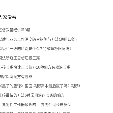
大家爱看
基督教圣经讲章8篇
党建与业务工作深度融合措施与方法(通用13篇)
特级和一级的区别是什么? 特级算极限词吗?
司法所矫正思想汇报三篇
小孩咳嗽快速止咳偏方10种偏方有效治咳嗽
国家保密配方有哪些
《黑子的篮球》里面,乌野高中最后赢了吗? 乌野3年拿到全国冠军了吗
止咳最快的方法6种常用治疗咳嗽的偏方
世界男性生殖器最长的 世界男性最长是多少