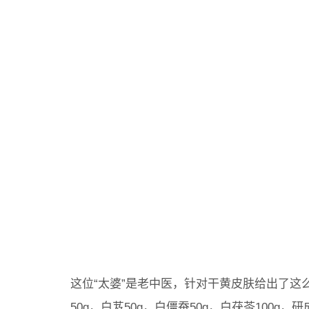
这位“太婆”是老中医，针对干黄皮肤给出了这么一
50g，白芨50g，白僵蚕50g，白茯苓100