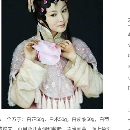
个方子：白芷50g，白术50g，白蒺藜50g，白芍
g，研成粉末，再用冷开水调和敷脸，主治面黄，面上色斑。