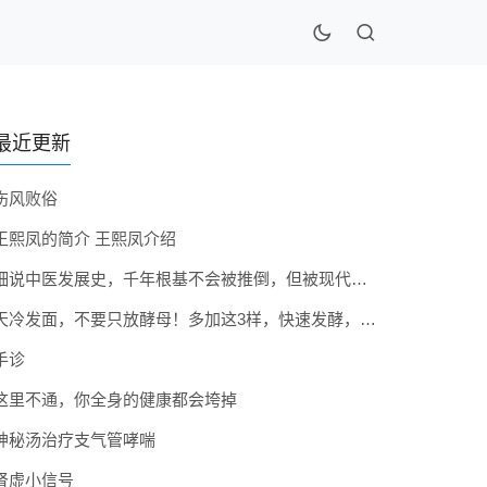
最近更新
伤风败俗
王熙凤的简介 王熙凤介绍
细说中医发展史，千年根基不会被推倒，但被现代医疗模式堵住出路
天冷发面，不要只放酵母！多加这3样，快速发酵，蓬松香软弹性十足
手诊
这里不通，你全身的健康都会垮掉
神秘汤治疗支气管哮喘
肾虚小信号