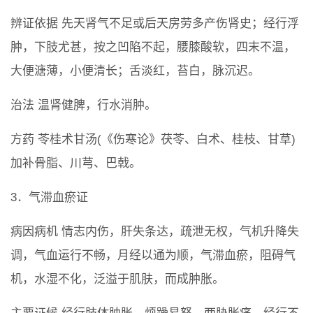
辨证依据 先天肾气不足或后天房劳多产伤肾史；经行浮
肿，下肢尤甚，按之凹陷不起，腰膝酸软，四末不温，
大便溏薄，小便清长；舌淡红，苔白，脉沉迟。
治法 温肾健脾，行水消肿。
方药 苓桂术甘汤(《伤寒论》茯苓、白术、桂枝、甘草)
加补骨脂、川芎、巴戟。
3．气滞血瘀证
病因病机 情志内伤，肝失条达，疏泄无权，气机升降失
调，气血运行不畅，月经以通为顺，气滞血瘀，阻碍气
机，水湿不化，泛溢于肌肤，而成肿胀。