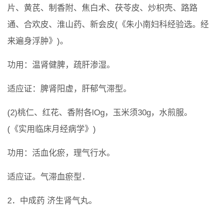
片、黄芪、制香附、焦白术、茯苓皮、炒枳壳、路路
通、合欢皮、淮山药、新会皮(《朱小南妇科经验选。经
来遍身浮肿》)。
功用：温肾健脾，疏肝渗湿。
适应证：脾肾阳虚，肝郁气滞型。
(2)桃仁、红花、香附各lOg，玉米须30g，水煎服。
(《实用临床月经病学》)
功用：活血化瘀，理气行水。
适应证。气滞血瘀型．
2．中成药 济生肾气丸。