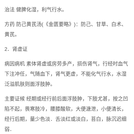
治法 健脾化湿，利气行水。
方药 防己黄芪汤(《金匮要略》)：防己、甘草、白术、
黄芪。
2．肾虚证
病因病机 素体肾虚或房劳多产，损伤肾气，行经时血气
下注冲任，气随血下，肾气更虚，不能化气行水，水湿
泛溢肌肤则面浮肢肿。
主要证候 经期或经行前后面浮肢肿，下肢尤甚，按之凹
陷不起，畏寒肢冷，腰膝酸软，大便溏泄，小便清长，
经行后期，量少色淡．舌淡红或淡白，苔白，脉沉迟细
弱．