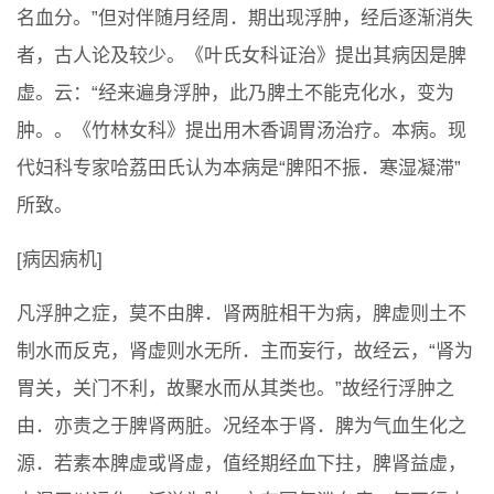
名血分。”但对伴随月经周．期出现浮肿，经后逐渐消失
者，古人论及较少。《叶氏女科证治》提出其病因是脾
虚。云：“经来遍身浮肿，此乃脾土不能克化水，变为
肿。。《竹林女科》提出用木香调胃汤治疗。本病。现
代妇科专家哈荔田氏认为本病是“脾阳不振．寒湿凝滞”
所致。
[病因病机]
凡浮肿之症，莫不由脾．肾两脏相干为病，脾虚则土不
制水而反克，肾虚则水无所．主而妄行，故经云，“肾为
胃关，关门不利，故聚水而从其类也。”故经行浮肿之
由．亦责之于脾肾两脏。况经本于肾．脾为气血生化之
源．若素本脾虚或肾虚，值经期经血下拄，脾肾益虚，