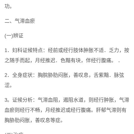
功。
二、气滞血瘀
(一)辨证
1．妇科证候特点：经前或经行肢体肿胀不适．乏力，按
之随手而起，月经推迟．色黯有块，伴经行腹痛。 ．
2．全身症状：胸脘胁肋闷胀，善叹息，舌紫黯．脉弦
涩。
3。证候分析：气滞血阻，遏阻水道，则经行肿胀，气滞
血瘀则经行不畅，月经推迟或经行腹痛。肝郁气滞则有
胸胁肋闷胀，善叹息等症。