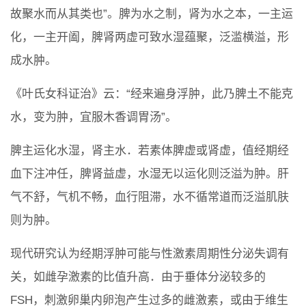
故聚水而从其类也”。脾为水之制，肾为水之本，一主运
化，一主开阖，脾肾两虚可致水湿蕴聚，泛滥横溢，形
成水肿。
《叶氏女科证治》云：“经来遍身浮肿，此乃脾土不能克
水，变为肿，宜服木香调胃汤”。
脾主运化水湿，肾主水．若素体脾虚或肾虚，值经期经
血下注冲任，脾肾益虚，水湿无以运化则泛溢为肿。肝
气不舒，气机不畅，血行阻滞，水不循常道而泛溢肌肤
则为肿。
现代研究认为经期浮肿可能与性激素周期性分泌失调有
关，如雌孕激素的比值升高．由于垂体分泌较多的
FSH，刺激卵巢内卵泡产生过多的雌激素，或由于维生