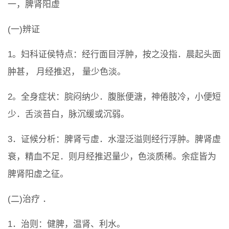
一，脾肾阳虚
(一)辨证
1。妇科证侯特点：经行面目浮肿，按之没指．晨起头面
肿甚， 月经推迟， 量少色淡。
2。全身症状：脘闷纳少．腹胀便溏，神倦肢冷，小便短
少．舌淡苔白，脉沉缓或沉弱。
3．证候分析：脾肾亏虚．水湿泛溢则经行浮肿。脾肾虚
衰，精血不足．则月经推迟量少，色淡质稀。余症皆为
脾肾阳虚之征。
(二)治疗 ．
1．治则：健脾，温肾、利水。