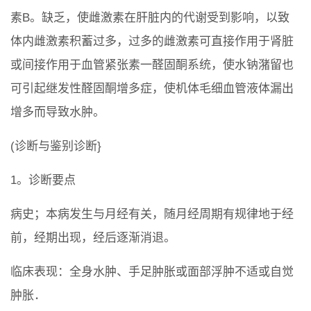
素B。缺乏，使雌激素在肝脏内的代谢受到影响，以致
体内雌激素积蓄过多，过多的雌激素可直接作用于肾脏
或间接作用于血管紧张素一醛固酮系统，使水钠潴留也
可引起继发性醛固酮增多症，使机体毛细血管液体漏出
增多而导致水肿。
(诊断与鉴别诊断}
1。诊断要点
病史；本病发生与月经有关，随月经周期有规律地于经
前，经期出现，经后逐渐消退。
临床表现：全身水肿、手足肿胀或面部浮肿不适或自觉
肿胀．