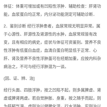
体征：体重可增加或有凹陷性浮肿．辅助检查：肝肾功
能，血浆蛋白均正常，内分泌功能测定可辅助诊断．
2．鉴别诊断 经行浮肿患者，血尿常规无明显异常。属
于心源性、肝源性及肾源性的水肿，血尿常规皆有改
变，且有相应的病史，症状与体征可资鉴别。营养不良
性浮肿有低蛋白血症，血清白蛋白明显低于正常．心
肝、肾及营养不良性浮肿虽可在经期加重，应按内科杂
病治之，不可与经行浮肿混为一谈。
(因、证、辨、治]
经行头面、四肢浮肿，按之凹陷不起，则多属脾虚、肾
虚或脾肾两虚。若自觉肿胀、身重，按之随手而起，则
为肝郁气滞。虚则治以健脾化湿，行水消肿，实则治以