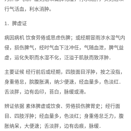
行气活血，利水消肿。
1．脾虚证
病因病机 饮食劳倦或思虑伤脾；或经期冒雨涉水湿气内
侵，损伤脾气，经时气血下注冲任，气随血泄，脾气益
虚，运化失职而水湿不化，泛溢于肌肤而致浮肿．
主要证候 经行前后或经期，四肢面目浮肿，按之没指，
身重倦怠，脘腹胀满，纳少便溏，经血量多，色淡红．
舌淡胖，边有齿印，苔白，脉缓或滑。
辨证依据 素体脾虚或饮食、劳倦损伤脾胃史；经行面
目、四肢浮肿；经血量多，色淡红；身重倦怠乏力，腹
胀纳呆，大便溏；舌淡胖，边有齿痕，脉缓．