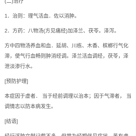
(二)治疗
1．治则：理气活血．佐以消肿。
2．方药：八物汤(方见痛经)加泽兰、茯苓。泽泻。
方中四物汤养血和血．延胡、川栋、木香、槟榔行气化
滞，使气行血畅则肿消经调。泽兰活血调经，茯苓，泽
泄淡渗行水。
[预防护理]
本症因于虚者． 当于经前调理以治本；因于气滞者， 当
调情志以防本病发生。
[结语]