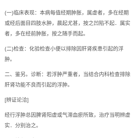
(一)临床表现：本病每值经期肿胀，属虚者，多在经期
或经后面目四肢水肿，晨起尤甚，按之凹陷不起．属实
者，多在经前肿胀，按之随手而起。
(二)检查：化验检查小便以排除因肝肾疾患引起的浮
肿。
二、鉴另。诊断：若浮肿严重者，当结合内科检查排除
肝肾功能不良而引起的浮肿。
[辨证论洽]
经行浮肿总因脾肾阳虚或气滞血瘀所致，治疗当明辨虚
实．分别治之。