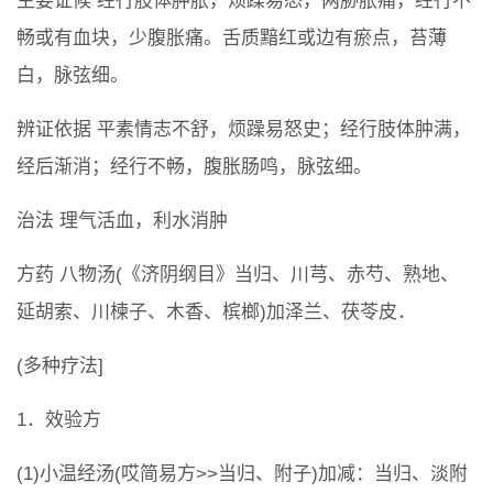
主要证候 经行肢体肿胀，烦躁易怒，两胁胀痛，经行不
畅或有血块，少腹胀痛。舌质黯红或边有瘀点，苔薄
白，脉弦细。
辨证依据 平素情志不舒，烦躁易怒史；经行肢体肿满，
经后渐消；经行不畅，腹胀肠鸣，脉弦细。
治法 理气活血，利水消肿
方药 八物汤(《济阴纲目》当归、川芎、赤芍、熟地、
延胡索、川楝子、木香、槟榔)加泽兰、茯苓皮．
(多种疗法]
1．效验方
(1)小温经汤(哎简易方>>当归、附子)加减：当归、淡附