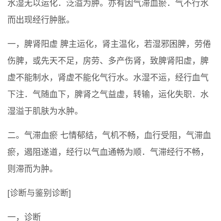
水湿无以运化．泛溢为肿。亦有因气滞血瘀．气不行水
而出现经行肿胀。
一，脾肾阳虚 脾主运化，肾主温化，若湿邪困脾，劳倦
伤脾，或先天不足，房劳、多产伤肾，致脾肾阳虚，脾
虚不能制水，肾虚不能化气行水。水湿不运，经行血气
下注．气随血下，脾肾之气益虚，转输，运化失职．水
湿溢于肌肤为水肿。
二。气滞血瘀 七情郁结，气机不畅，血行受阻，气滞血
瘀，遏阻遂道，经行以气血通畅为顺．气滞经行不畅，
则滞而为肿。
[诊断与鉴别诊断]
一，诊断