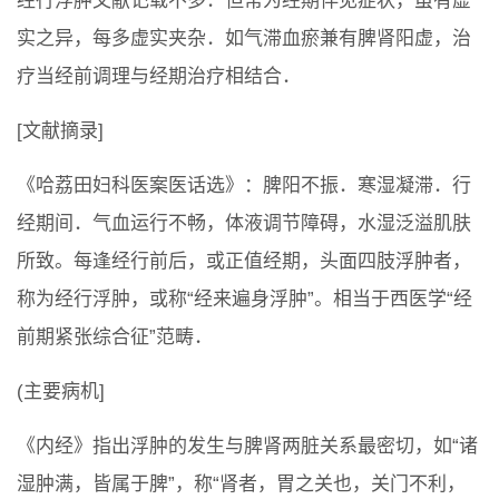
经行浮肿文献记载不多．但常为经期伴见症状，虽有虚
实之异，每多虚实夹杂．如气滞血瘀兼有脾肾阳虚，治
疗当经前调理与经期治疗相结合．
[文献摘录]
《哈荔田妇科医案医话选》：脾阳不振．寒湿凝滞．行
经期间．气血运行不畅，体液调节障碍，水湿泛溢肌肤
所致。每逢经行前后，或正值经期，头面四肢浮肿者，
称为经行浮肿，或称“经来遍身浮肿”。相当于西医学“经
前期紧张综合征”范畴．
(主要病机]
《内经》指出浮肿的发生与脾肾两脏关系最密切，如“诸
湿肿满，皆属于脾”，称“肾者，胃之关也，关门不利，