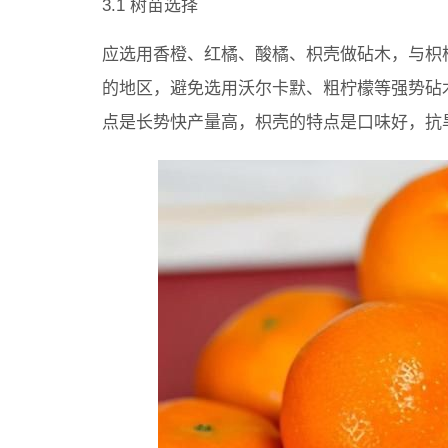
3.1 树苗选择
应选用香橙、红橘、酸橘、枳壳做砧木，与枳
的地区，避免选用沃尔卡默、粗柠檬等强势砧
点是长势快产量高，枳壳的特点是口味好，抗