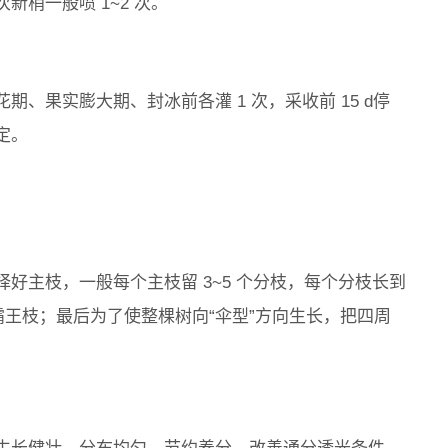
梢一般喷 1~2 次。
、果实膨大期、封冰前各灌 1 次，采收前 15 d停
定。
好主枝，一般每个主枝留 3~5 个分枝，每个分枝长到
、霸王枝；最后为了使整棵树向“伞型”方向生长，把四周