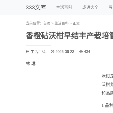
333文库
生活百科
成语大全
写
当前位置：
首页
>
生活百科
> 正文
香橙砧沃柑早结丰产栽培
生活百科
2026-06-23
434
林 琳
沃柑
沃柑
和品
1 品