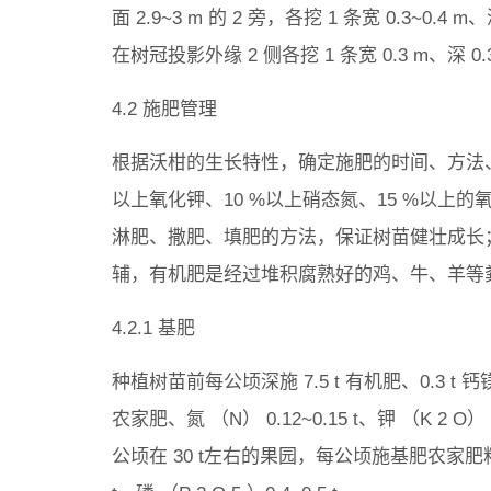
面 2.9~3 m 的 2 旁，各挖 1 条宽 0.3~0
在树冠投影外缘 2 侧各挖 1 条宽 0.3 m、深
4.2 施肥管理
根据沃柑的生长特性，确定施肥的时间、方法、种
以上氧化钾、10 %以上硝态氮、15 %以上
淋肥、撒肥、填肥的方法，保证树苗健壮成长；
辅，有机肥是经过堆积腐熟好的鸡、牛、羊等
4.2.1 基肥
种植树苗前每公顷深施 7.5 t 有机肥、0.3 t 钙
农家肥、氮 （N） 0.12~0.15 t、钾 （K 2 O） 0
公顷在 30 t左右的果园，每公顷施基肥农家肥料 60~70