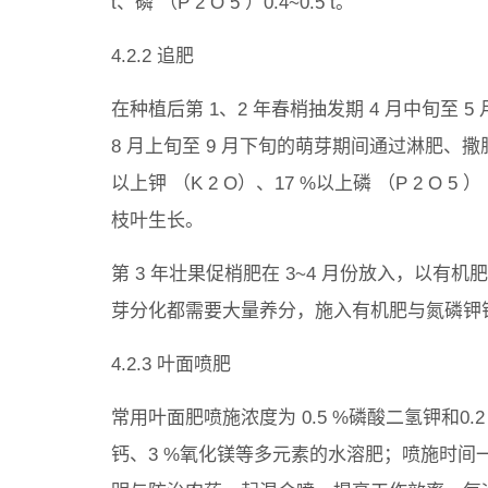
t、磷 （P 2 O 5 ）0.4~0.5 t。
4.2.2 追肥
在种植后第 1、2 年春梢抽发期 4 月中旬至 
8 月上旬至 9 月下旬的萌芽期间通过淋肥、撒
以上钾 （K 2 O）、17 %以上磷 （P 2 O
枝叶生长。
第 3 年壮果促梢肥在 3~4 月份放入，以
芽分化都需要大量养分，施入有机肥与氮磷钾钙的比例为
4.2.3 叶面喷肥
常用叶面肥喷施浓度为 0.5 %磷酸二氢钾和0.2
钙、3 %氧化镁等多元素的水溶肥；喷施时间一