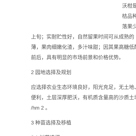
沃柑
桔品
落果少
上旬；实耐贮性好，自然留果时间可从成熟的 1
薄，果肉细嫩化渣，多汁味甜；因其果高糖低
前后，具有明显的市场前景和价格优势。
2 园地选择及规划
应选择农业生态环境良好，阳光充足，无土地
便利，土层深厚肥沃，有机质含量高的沙质土壤。一般
/hm 2 。
3 种苗选择及移植