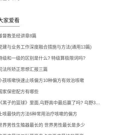
大家爱看
基督教圣经讲章8篇
党建与业务工作深度融合措施与方法(通用13篇)
特级和一级的区别是什么? 特级算极限词吗?
司法所矫正思想汇报三篇
小孩咳嗽快速止咳偏方10种偏方有效治咳嗽
国家保密配方有哪些
《黑子的篮球》里面,乌野高中最后赢了吗? 乌野3年拿到全国冠军了吗
止咳最快的方法6种常用治疗咳嗽的偏方
世界男性生殖器最长的 世界男性最长是多少