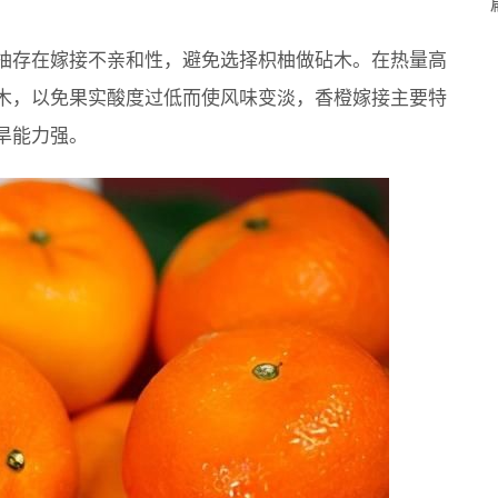
柚存在嫁接不亲和性，避免选择枳柚做砧木。在热量高
木，以免果实酸度过低而使风味变淡，香橙嫁接主要特
旱能力强。