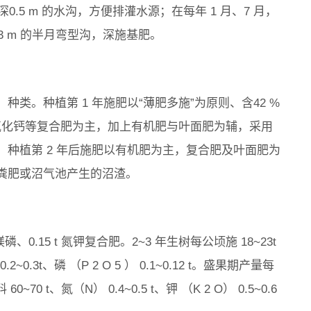
.4 m、深0.5 m 的水沟，方便排灌水源；在每年 1 月、7 月，
 0.3 m 的半月弯型沟，深施基肥。
类。种植第 1 年施肥以“薄肥多施”为原则、含42 %
的氧化钙等复合肥为主，加上有机肥与叶面肥为辅，采用
种植第 2 年后施肥以有机肥为主，复合肥及叶面肥为
粪肥或沼气池产生的沼渣。
镁磷、0.15 t 氮钾复合肥。2~3 年生树每公顷施 18~23t
.2~0.3t、磷 （P 2 O 5 ） 0.1~0.12 t。盛果期产量每
 t、氮（N） 0.4~0.5 t、钾 （K 2 O） 0.5~0.6