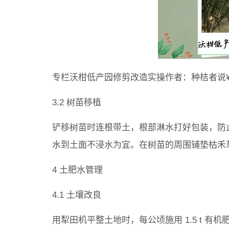
专栏沃柑低产园修剪改造实操作者：种桔者说¥49
3.2 树苗移植
铲移树苗时连根带土，根部淋水打好包装，防
水到土面不浸水为宜。在树苗的周围铺垫枯禾
4 土肥水管理
4.1 土壤改良
用犁田机平整土地时，每公顷施用 1.5 t 有机