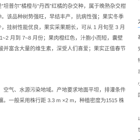
是“坦普尔”橘橙与“丹西”红橘的杂交种，属于晚熟杂交柑
种。该品种树势强旺，早结丰产，抗病性强；果实冬季
，挂树性能优良，果实采果期长，可从 1 月旬至 3 月
~2 月到 7~8 月份；果肉橙红色，汁胞小而短，囊壁
酸并富含大量的维生素，深受人们喜爱；果实正值春节
、空气、水源污染地域。产地要求地面平坦，排灌条件
采用株行距 3.3 m ×2 m，种植密度为1515 株