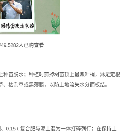
.5282人已购查看
止种苗脱水；种植时剪掉树苗顶上最嫩叶梢，淋足定根
草、枯杂草或黑薄膜，以防土地流失水分而板结。
肥、0.15 t 复合肥与泥土混为一体打碎列行；在保持土