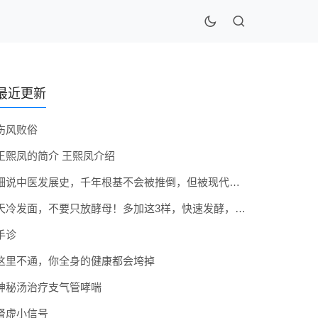
最近更新
伤风败俗
王熙凤的简介 王熙凤介绍
细说中医发展史，千年根基不会被推倒，但被现代医疗模式堵住出路
天冷发面，不要只放酵母！多加这3样，快速发酵，蓬松香软弹性十足
手诊
这里不通，你全身的健康都会垮掉
神秘汤治疗支气管哮喘
肾虚小信号