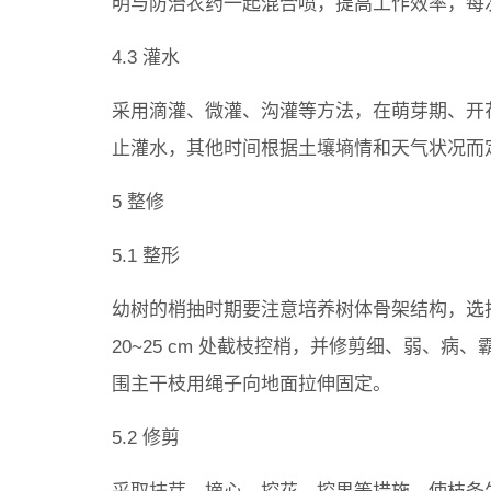
明与防治农药一起混合喷，提高工作效率，每次新
4.3 灌水
采用滴灌、微灌、沟灌等方法，在萌芽期、开花期
止灌水，其他时间根据土壤墒情和天气状况而
5 整修
5.1 整形
幼树的梢抽时期要注意培养树体骨架结构，选择
20~25 cm 处截枝控梢，并修剪细、弱、病
围主干枝用绳子向地面拉伸固定。
5.2 修剪