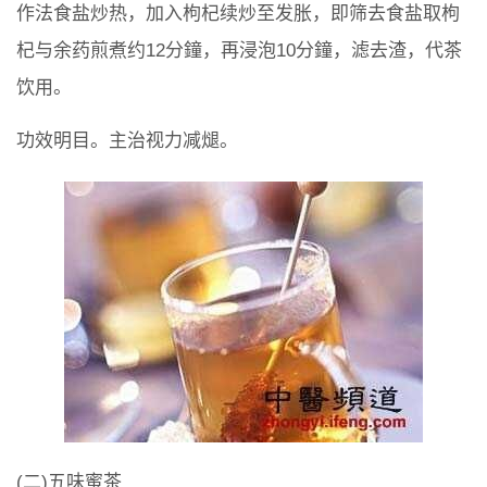
作法食盐炒热，加入枸杞续炒至发胀，即筛去食盐取枸
杞与余药煎煮约12分鐘，再浸泡10分鐘，滤去渣，代茶
饮用。
功效明目。主治视力减煺。
(二)五味蜜茶