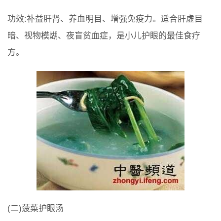
功效:补益肝肾、养血明目、增强免疫力。适合肝虚目
暗、视物模煳、夜盲贫血症，是小儿护眼的最佳食疗
方。
(二)菠菜护眼汤