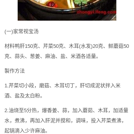
(一)家常视宝汤
材料鸭肝150克、芹菜50克、木耳(水发)20克、鲜蘑菇50
克、蒜头、葱姜、麻油、盐、米酒各适量。
製作方法
1.芹菜切小段，磨菇、木耳切丁，肝切成泥状拌入米
酒、盐及太白粉。
2.油烧至5分热，爆香姜、蒜，加入蘑茹、木耳，加适量
水，煮沸，再加入肝泥并搅和，调味，投入芹菜煮沸，
起锅滴入少许麻油。