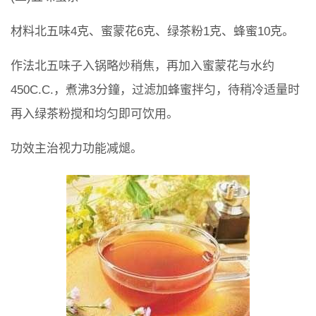
材料北五味4克、蜜蒙花6克、绿茶粉1克、蜂蜜10克。
作法北五味子入锅略炒稍焦，再加入蜜蒙花与水约
450C.C.，煮沸3分鐘，过滤加蜂蜜拌匀，待稍冷适量时
再入绿茶粉搅和均匀即可饮用。
功效主治视力功能减煺。