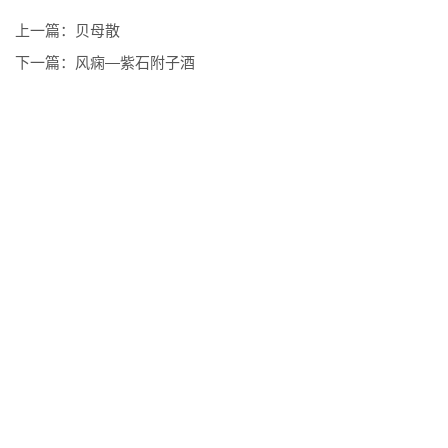
上一篇：
贝母散
下一篇：
风痫―紫石附子酒