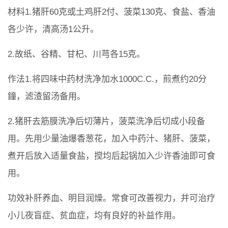
材料1.猪肝60克或土鸡肝2付、菠菜130克、食盐、香油
各少许，清高汤1公升。
2.故纸、谷精、甘杞、川芎各15克。
作法1.将四味中药材洗净加水1000C.C.，煎煮约20分
鐘，滤渣留汤备用。
2.猪肝去筋膜洗净后切薄片，菠菜洗净后切成小段备
用。先用少量油爆香葱花，加入中药汁、猪肝、菠菜，
煮开后放入适量食盐，搅均后起锅加入少许香油即可食
用。
功效补肝养血、明目润燥。常食可改善视力，并可治疗
小儿夜盲症、贫血症，均有良好的补益作用。