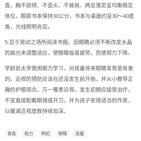
直，胸不前倾、不歪头、不耸肩、两足落定呈均衡稳定
体位，眼距书本保持30公分，书本与桌面约呈30～40度
角，光线照明充足。
5.忌于晃动之场所阅读书报。因眼睛必须不断改变水晶
的曲光来调整适应，使眼睛极易疲劳，而使视力下降。
学龄前太早使用眼力学习，对孩童将来眼睛发育是有害
的。近视的预防应该在还没发生前开始，并从小教导正
确的护眼观念。万一罹患近视，发生初期应接受治疗，
不宜直接配戴眼镜或开刀，并为孩子安排适当的作息，
以缓减近视度数持续加深。
食盐
视力
枸杞
眼睛
适量