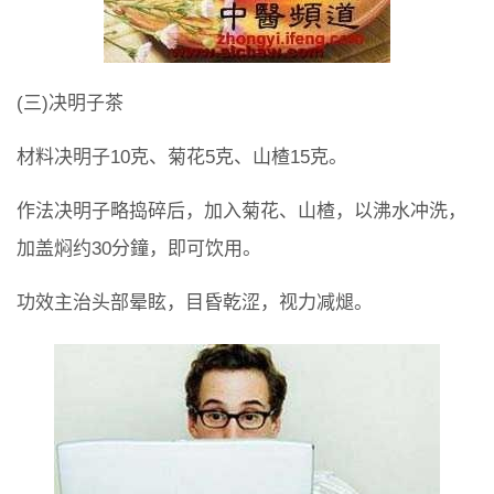
(三)决明子茶
材料决明子10克、菊花5克、山楂15克。
作法决明子略捣碎后，加入菊花、山楂，以沸水冲洗，
加盖焖约30分鐘，即可饮用。
功效主治头部晕眩，目昏乾涩，视力减煺。