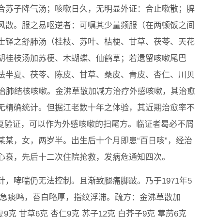
合苏子降气汤；咳嗽日久，无明显外证：合止嗽散；脾
风散。服之易呕逆者：可嘱其少量频服（在两顿饭之间
士铎之舒肺汤（桂枝、苏叶、桔梗、甘草、茯苓、天花
胡桂枝汤加苏梗、木蝴蝶、仙鹤草；若遗留咳嗽尾巴
、法半夏、茯苓、陈皮、甘草、桑皮、青皮、杏仁、川贝
原治肺结核咳嗽。金沸草散加减方治疗外感咳嗽，其治愈
无精确统计。但据江老数十年之体验，其近期治愈率不
反复验证，可以作为外感咳嗽的扫尾方。临证者曷必不屑
某某，女，两岁半。出生后十个月即患“百日咳”，经治
心衰，先后十二次住院抢救，发病危通知四次。
，哮喘仍无法控制。且渐致腿痛脚跛。乃于1971年5
气急痰鸣，苔白略厚，指纹浮滞。疏方：金沸草散加
9克 甘草6克 杏仁9克 苏子12克 白芥子9克 葶苈6克