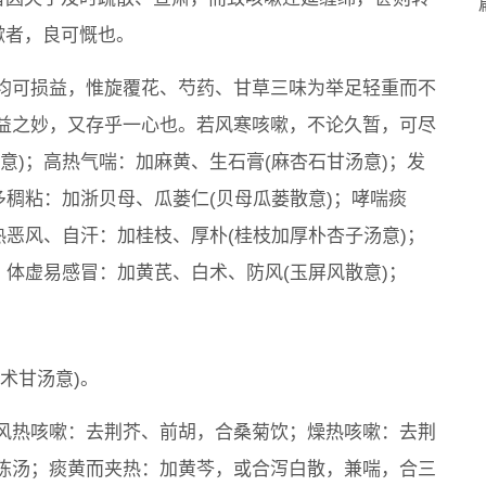
嗽者，良可慨也。
均可损益，惟旋覆花、芍药、甘草三味为举足轻重而不
益之妙，又存乎一心也。若风寒咳嗽，不论久暂，可尽
意)；高热气喘：加麻黄、生石膏(麻杏石甘汤意)；发
多稠粘：加浙贝母、瓜蒌仁(贝母瓜蒌散意)；哮喘痰
热恶风、自汗：加桂枝、厚朴(桂枝加厚朴杏子汤意)；
；体虚易感冒：加黄芪、白术、防风(玉屏风散意)；
；
术甘汤意)。
风热咳嗽：去荆芥、前胡，合桑菊饮；燥热咳嗽：去荆
陈汤；痰黄而夹热：加黄芩，或合泻白散，兼喘，合三