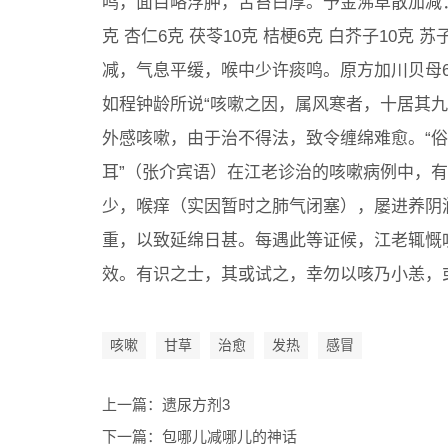
鸣，面目略浮肿，舌苔白厚。予金沸草散加减：荆芥
克 杏仁6克 茯苓10克 桔梗6克 白芥子10克
减，气息平缓，喉中少许痰鸣。原方加川贝母
如程钟龄所说“咳嗽之因，属风寒者，十居其
外感咳嗽，由于治不得法，致令缠绵难愈。“
耳”（张介宾语）在江老诊治的咳嗽病例中，
少，喉痒（实因暂时之肺气闭塞），屡进养阴
重，以致延绵日甚。每遇此等证候，江老辄慨
效。有识之士，其或试之，幸勿以咳乃小恙，
咳嗽
甘草
治愈
发热
感冒
上一篇：
遗尿方剂3
下一篇：
包哪儿减哪儿的神话