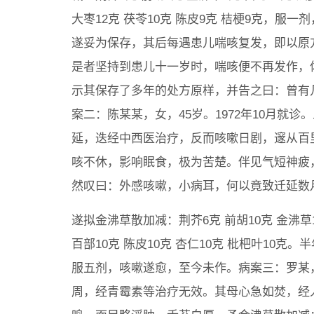
大枣12克 茯苓10克 陈皮9克 桔梗9克，
遂妥为保存，其后每遇患儿喘咳复发，即以原
是者坚持到患儿十一岁时，喘咳便不再发作，
示其保存了多年的处方原样，并告之曰：曾有
案二：陈某某，女，45岁。1972年10月就
延，迭经中西医治疗，反而咳嗽日剧，邃从百
咳不休，影响眠食，极为苦楚。伴见气短神疲
然叹曰：外感咳嗽，小病耳，何以竟致迁延数
遂拟金沸草散加减：荆芥6克 前胡10克 金沸草10
百部10克 陈皮10克 杏仁10克 枇杷叶10
服五剂，咳嗽遂愈，至今未作。病案三：罗某，男
周，经青霉素等治疗无效。其母心急如焚，经