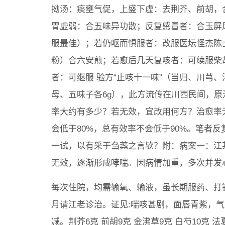
拗汤：痰壅气促，上盛下虚：去荆芥、前胡，
胃虚弱：合五味异功散；反复感冒者：合玉屏
服最佳）；若仍呕而惧服者：改服医坛怪杰陈
粉）合六安煎；若愈后几天复咳者：可续服柴
者：可继服 验方“止咳十一味”（当归、川芎
母、五味子各6g），此方流传在川西民间，
率大约有多少？若无效，宜改用何方？治愈率
会低于80%，总有效率不会低于90%。笔者
一试，以有采于刍荛之言欤？附：病案一：江
无效，逐渐形成哮喘。因病情加重，多次并发
每次住院，均需输氧、输液，虽长期服药、打针
月请江老诊治。证见:喘咳甚剧，面唇青紫，
减。荆芥6克 前胡9克 金沸草9克 白芍10克 法夏