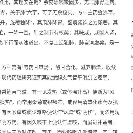
如此，其理安在哉？余窃思咳嗽固多，无非肺胃之病。
于胃，关于肺”六字，可了无余蕴矣。方中主药金沸草，
皆升，旋覆独降”，其肃肺降胃、豁痰蠲饮之力颇著。其
毛，一降一宣，肺之制节有权矣；其味咸，咸能入肾，
息下行而从浊道出，不复上逆犯肺，肺自清虚矣。是一
，方中寓有“芍药甘草汤”，酸甘合化，滋养肺津，收敛
，现代药理研究证实其能缓解支气管平滑肌之痉挛。
曾秉笔直书道：有一见发热（或体温升高）便断为“风
或“痰热”，而常用桑菊或银翘辈，或径用清热化痰药及抗
；有因喉痒或痰少难咯便认作“风燥”或“阴伤”，而恣用润
养阴方药；有因久咳不止便认作虚咳，而屡进补益者。
皆因失于及时疏散、宣肃，而致咳嗽迁延缠绵，甚则转