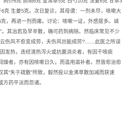
6克 前胡6克 金沸草5克 白芍10克 法夏6克 甘草3
 苏子6克 生姜5克。次日复诊，其母谓：一剂未尽，咳嗽大
6克，再进一剂而瘥。讨论：咳嗽一证，外感居多。诚
九”。其治若及早辛散，确可药到病除。然临床常见不少
俗云伤风不愈变成劳，夫伤风岂能成劳?……此医之所误
有因发热，迭经清热泻火或抗菌消炎者，有因干咳痰
润燥者，亦有因咳嗽日久，而滥用滋补者。然皆愈治愈
叹其“失于疏散”所致，毅然投以金沸草散加减而获速
或方药平淡而忽诸。