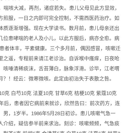
服一剂，喘咳大减，再剂，诸症若失。患儿父母见此方显效，
方煎服，一日之内即可完全控制，不需西医药治疗。如
体质逐渐增强。现在大学读书。数月前，患儿母亲还出
几位患哮喘的老人及小儿，以此方服后，病亦全愈。病
诊。患者体丰，平素健康。三个多月前，偶因感冒，咳嗽迁
里之遥，专程前来请江老诊治。自诉喉中瘙痒，日夜呛
，咳唾清稀痰沫，舌苔薄白，脉象浮滑。诊毕，江老喟
月？！经云：微寒微咳。此定由初治失于表散之咎。
克 白芍10克 法夏10克 甘草6克 桔梗10克 紫蔻10克
克。半年后，患者因它病前来就诊，欣然告曰：前次药方，连
，1岁半。1986年5月28日初诊。患儿咳嗽气急一
人介绍，疑信参半前来求治。刻诊：咳嗽频频，气急痰