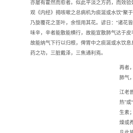
亦屡有霍然而愈者。似此平淡之方药，而效验
观《内经》揭咳嗽之总病机为痰涎或水饮“聚
乃旋覆花之茎叶，余恒用其花。谚日：“诸花
味辛，辛者能散能横行，故能宣散肺气达于皮
故能纳气下行以归根，俾胃中之痰涎或水饮息
药之功，三脏戴泽，三焦通利焉。
再者
肺气
江老
热”
生素
燥或
凡此