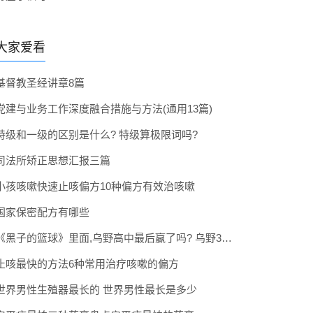
大家爱看
基督教圣经讲章8篇
党建与业务工作深度融合措施与方法(通用13篇)
特级和一级的区别是什么? 特级算极限词吗?
司法所矫正思想汇报三篇
小孩咳嗽快速止咳偏方10种偏方有效治咳嗽
国家保密配方有哪些
《黑子的篮球》里面,乌野高中最后赢了吗? 乌野3年拿到全国冠军了吗
止咳最快的方法6种常用治疗咳嗽的偏方
世界男性生殖器最长的 世界男性最长是多少