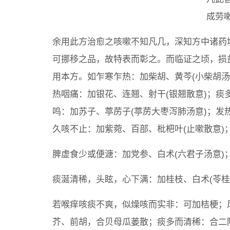
成劳
余用此方治愈之咳嗽不知凡几，深知方中诸药
可挪移之品，故特表而彰之。而临证之顷，损
用本方。如乍寒乍热：加柴胡、黄芩(小柴胡汤
热咽痛：加银花、连翘、射干(银翘散意)；痰
鸣：加苏子、葶苈子(葶苈大枣泻肺汤意)；发
久咳不止：加紫菀、百部、枇杷叶(止嗽散意)
脾虚食少或便溏：加党参、白术(六君子汤意)
痰涎清稀，头眩，心下满：加桂枝、白术(苓桂
若喉痒咳痰不爽，似燥咳而实非：可加桔梗；
芥、前胡，合贝母瓜蒌散；痰多而清稀：合二