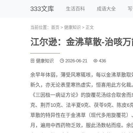
333文库
生活百科
成语大全
写
当前位置：
首页
>
健康知识
> 正文
江尔逊：金沸草散-治咳万
健康知识
2026-06-21
436
余早年体弱，薄受风寒辄咳，每以金沸草散取
新久，亦无论表里寒热虚实，恒喜用此方化裁
《三因极一病证方论》的旋覆花汤综合取舍而来
克、荆芥10克、法半夏9克、茯苓9克、陈皮6
草散的特异性在于金沸草（现代多用旋覆花）
月，遍用中西药物乏效，服此汤数帖而痊。余