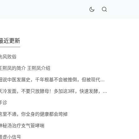
最近更新
伤风败俗
王熙凤的简介 王熙凤介绍
细说中医发展史，千年根基不会被推倒，但被现代医疗模式堵住出路
天冷发面，不要只放酵母！多加这3样，快速发酵，蓬松香软弹性十足
手诊
这里不通，你全身的健康都会垮掉
神秘汤治疗支气管哮喘
肾虚小信号