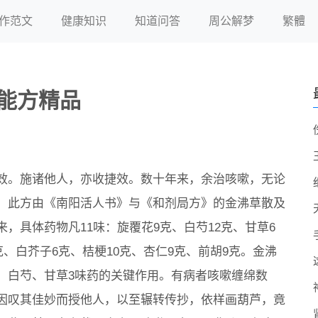
作范文
健康知识
知道问答
周公解梦
繁體
能方精品
效。施诸他人，亦收捷效。数十年来，余治咳嗽，无论
。此方由《南阳活人书》与《和剂局方》的金沸草散及
，具体药物凡11味：旋覆花9克、白芍12克、甘草6
克、白芥子6克、桔梗10克、杏仁9克、前胡9克。金沸
、白芍、甘草3味药的关键作用。有病者咳嗽缠绵数
因叹其佳妙而授他人，以至辗转传抄，依样画葫芦，竟