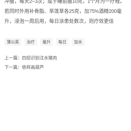
冲服，每天2~3次；或于睡前服10克，1个月为一疗程。
若同时外用补骨脂、旱莲草各25克，加75%酒精200毫
升，浸泡一周后用，每日涂患处数次，则疗效更佳
蒲公英
治疗
毫升
每日
加水
上一篇：
四招识别注水猪肉
下一篇：
依样画葫芦