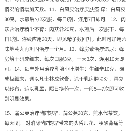
情况酌情增加天数。11、白癣皮治疗皮肤瘙 痒：白癣皮
30克，水煎后分2次服，每日l剂，连用7日即可。12、肉
苁蓉治疗精少不育：肉苁蓉20克，水煎后一次服下，每
日1剂。连续应用30天，即见精子数回升，此时可加用六
味地黄丸再巩固治疗一个月。13、蜂房散治疗遗尿：蜂
房焙干研成细末，每次口服3克，一天3次，连用10天即
可。14、细辛外用治疗乳腺小叶增生：生细辛10克，碾
成极细末，调以凡士林成软膏，涂于乳房肿块处，再复
以纱布，遮以乳罩，隔日换药一次，一般5—7次即可收
到明显效果。
15、蒲公英治疗“都市病”：蒲公英30克，煎水代茶饮，
每天l剂。对消除“都市病”带来的头昏眼花、腰酸背痛等