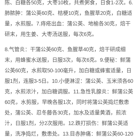
陈、白糖各50克，大枣10枚，共煮粥食，日食1-2次。6.
肺脓肿：蒲公英60克、桔梗10克，鱼腥草20克，白糖适
量，水煎服。7.痔疮出血：蒲公英、地榆各30克，焙干
研末，用生姜、大枣汤送服，每次6克。
8.气管炎：干蒲公英60克、鱼腥草40克，焙干研成细
末，用蜂蜜水送服，日服3次，每次6克。9.便秘：鲜蒲
公英60克，水煎取50-100毫升，加白糖或蜂蜜适量，日
服1剂，连服3-5日。10.小便淋涩：蒲公英、玉米须各60
克，水煎浓汁，加白糖调服。11.急性乳腺炎：鲜蒲公英
60克，水剪服，早晚各服1次，同时将蒲公英捣烂敷患
处，蒲公英、忍冬藤各30克，加水及适量黄酒，煎浓
汁，日服1剂，分2次服用。12.跌打损伤：鲜蒲公英适
量，洗净捣烂，敷患处。13.目赤肿痛：鲜蒲公英60-120