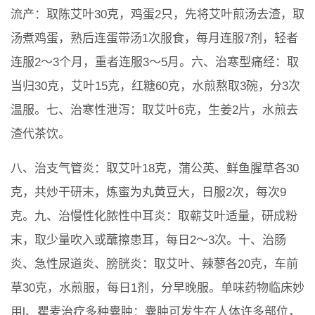
流产：取陈艾叶30克，鸡蛋2只，先将艾叶煎汤去渣，取
汤煮鸡蛋，熟后连蛋带汤1次服食，每月连服7剂，轻者
连服2～3个月，重者连服3～5月。六、治寒型痛经：取
当归30克，艾叶15克，红糖60克，水煎熬取3碗，分3次
温服。七、治寒性泄泻：取艾叶6克，生姜2片，水煎去
渣代茶饮。
八、治支气管炎：取艾叶18克，蒲公英、鲜鱼腥草各30
克，共炒干研末，炼蜜为丸黄豆大，日服2次，每次9
克。九、治慢性化脓性中耳炎：取蕲艾叶适量，研成粉
末，取少量吹入或蘸擦患耳，每日2～3次。十、治肠
炎、急性尿道炎、膀胱炎：取艾叶、辣蓼各20克，车前
草30克，水煎服，每日1剂，分早晚服。单味药物临床妙
用l、瞿麦治疗多种囊肿：囊肿可发生在人体许多部位，