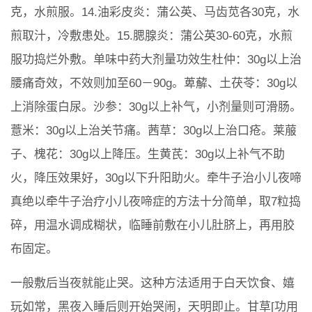
克，水煎服。14.油彩皮炎：蒲公英、马齿苋各30克，水
煎取汁，冷敷患处。15.腮腺炎：蒲公英30-60克，水煎
服功捣烂外敷。单味中药大剂量功效生杜仲：30g以上治
腰痛奇效，不效则加至60－90g。萆薢、土茯苓：30g以
上消除蛋白尿。沙参：30g以上补气，小剂量则可滑肠。
薏米：30g以上治关节痛。茜草：30g以上治口疮。莱菔
子、槐花：30g以上降压。生黄芪：30g以上补气不助
火，降压效果好，30g以下升阳助火。牵牛子治小儿夜啼
真绝以牵牛子治疗小儿夜啼症的方法十分简单，取7粒捣
碎，用温水调成糊状，临睡前敷在小儿肚脐上，再用胶
布固定。
一般敷后当夜就能止哭。这种方法适用于白天饮食、嬉
玩如常，黑夜入睡后则开始哭闹，天明即止。甘草[功用