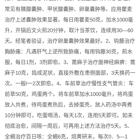
常见有胰腺囊肿、甲状腺囊肿、卵巢囊肿等。应用瞿麦
治疗上述囊肿效果显著。每日用瞿麦50克，加水1000毫
升，开锅后文火煎20分钟，取汁当茶饮，连续用30—60
天。经笔者验证，治疗卵巢囊肿效果最好。2、钩藤治疗
胸胁痛：凡遇肝气上逆所致胁痛，每用钩藤30克，煎水
服，每日1剂，3剂即愈。3、蓖麻子治疗面神经麻痹：蓖
麻子10克，捣成泥状，直接外敷在患侧面部，3天换药一
次。一般l一2次即愈。4、车前草治疗慢性支气管炎：车
前草50克，鸡蛋两个。将车前草加水1000毫升，将鸡蛋
放入共煮，待鸡蛋煮热后，去掉蛋壳，放入药汤中再煮
10分钟即可，吃蛋喝汤，每天1次，连用5天即可。如未
彻底治愈，间隔一周后，可再用上述方法治疗5天。5、
全蝎治疗百日咳：全蝎6克，焙黄研末，每次0．5—1