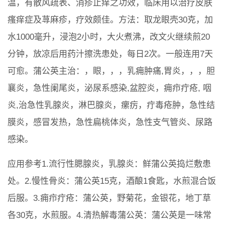
温，有散风疏表、消疹止痒之功效，临床用以治疗皮肤
瘙痒症及荨麻疹，疗效颇佳。方法：取龙眼壳30克，加
水1000毫升，浸泡2小时，大火煮沸，改文火继续煎20
分钟，放凉后用药汁擦洗患处，每日2次。一般连用7天
可愈。蒲公英主治：，眼，，，乳痈肿痛,胃炎，，，胆
襄炎，急性阑尾炎，泌尿系感染,盆腔炎，痈疖疔疮, 咽
炎,治急性乳腺炎，淋巴腺炎，瘰疠，疔毒疮肿，急性结
膜炎，感冒发热，急性扁桃体炎，急性支气管炎、尿路
感染。
应用参考1.流行性腮腺炎，乳腺炎：鲜蒲公英捣烂敷患
处。2.慢性骨炎：蒲公英15克，酒酿1食匙，水煎混合饭
后服。3.痈疖疔疮：蒲公英，野菊花，金银花，地丁草
各30克，水煎服。4.清热解毒蒲公英：蒲公英是一味常