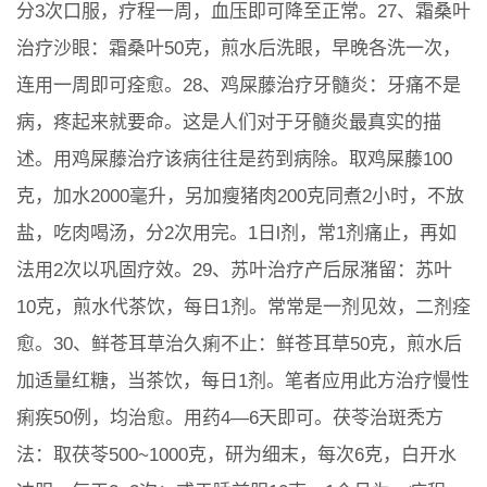
分3次口服，疗程一周，血压即可降至正常。27、霜桑叶
治疗沙眼：霜桑叶50克，煎水后洗眼，早晚各洗一次，
连用一周即可痊愈。28、鸡屎藤治疗牙髓炎：牙痛不是
病，疼起来就要命。这是人们对于牙髓炎最真实的描
述。用鸡屎藤治疗该病往往是药到病除。取鸡屎藤100
克，加水2000毫升，另加瘦猪肉200克同煮2小时，不放
盐，吃肉喝汤，分2次用完。1日l剂，常1剂痛止，再如
法用2次以巩固疗效。29、苏叶治疗产后尿潴留：苏叶
10克，煎水代茶饮，每日1剂。常常是一剂见效，二剂痊
愈。30、鲜苍耳草治久痢不止：鲜苍耳草50克，煎水后
加适量红糖，当茶饮，每日1剂。笔者应用此方治疗慢性
痢疾50例，均治愈。用药4—6天即可。茯苓治斑秃方
法：取茯苓500~1000克，研为细末，每次6克，白开水