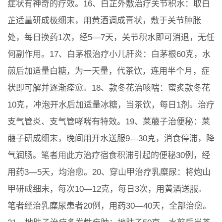
症状有神奇的疗效。16、白芷外敷治疗关节积水：取白
芷适量研成极细末，用黄酒调成膏状，敷于关节肿胀
处，每日换药1次，经5—7天，关节积水即可消退，无任
何副作用。17、白茅根治疗小儿肝炎：白茅根60克，水
煎后加适量白糖，为一天量，代茶饮，连用半个月，症
状即可解并逐渐痊愈。18、款冬花治咳喘：蜜炙款冬花
10克，冲泡开水后加适量冰糖，当茶饮，每日1剂。治疗
支气管炎、支气管哮喘有特效。19、莱菔子治便秘：莱
菔子研成细末，晚间用开水送服9—30克，消食停滞，降
气润肠。笔者用此方治疗宿食积滞引起的便秘30例，经
用药3—5天，均治愈。20、穿山甲治疗乳糜尿：将炮山
甲研成细末，每次10—12克，每日3次，用黄酒送服。
笔者经治乳糜尿患者20例，用药30—40天，全部治愈。