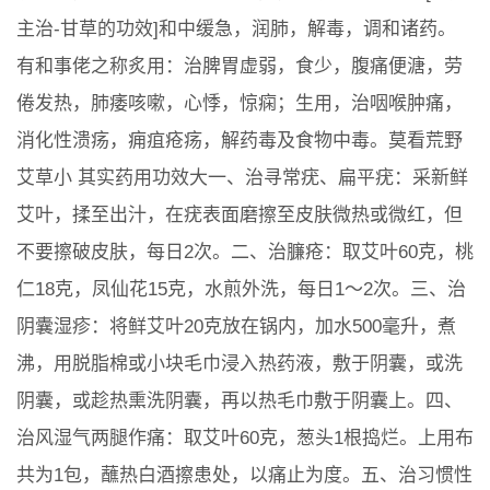
主治-甘草的功效]和中缓急，润肺，解毒，调和诸药。
有和事佬之称炙用：治脾胃虚弱，食少，腹痛便溏，劳
倦发热，肺痿咳嗽，心悸，惊痫；生用，治咽喉肿痛，
消化性溃疡，痈疽疮疡，解药毒及食物中毒。莫看荒野
艾草小 其实药用功效大一、治寻常疣、扁平疣：采新鲜
艾叶，揉至出汁，在疣表面磨擦至皮肤微热或微红，但
不要擦破皮肤，每日2次。二、治臁疮：取艾叶60克，桃
仁18克，凤仙花15克，水煎外洗，每日1～2次。三、治
阴囊湿疹：将鲜艾叶20克放在锅内，加水500毫升，煮
沸，用脱脂棉或小块毛巾浸入热药液，敷于阴囊，或洗
阴囊，或趁热熏洗阴囊，再以热毛巾敷于阴囊上。四、
治风湿气两腿作痛：取艾叶60克，葱头1根捣烂。上用布
共为1包，蘸热白酒擦患处，以痛止为度。五、治习惯性