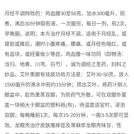
月经不调特效药：鸡血滕30至50克。加水300毫升，煎
煮，沸后30分钟取煎液，一次服完，每日一剂，煎2次，
早晚服。说明；本方治疗月经不调，适用于月经乱，或
提前或推后，潮时小腹疼痛，腰痛。或月经色暗红，或
有血块，或经量极少等症。鸡血滕一味功同（四物汤：
当归、地黄、川芎、白芍），诚为调经之圣药，妇科之
妙品。艾叶熏脚有祛痰功效方法是：艾叶30-50克，放人
1500毫升的沸水中煎约15分钟；捞出艾叶，将药汁倒人
脚盆中，趁热熏蒸双脚，为防药气外散，可在双脚外蒙
盖一块稍大于脚盆的塑料纸(布)，待温度适宜时，浸泡
双脚；每晚睡前1次，每次15-20分钟，一般3-5次即可显
效。龙眼壳治疗皮肤瘙痒症及荨麻疹龙眼壳味甘、性