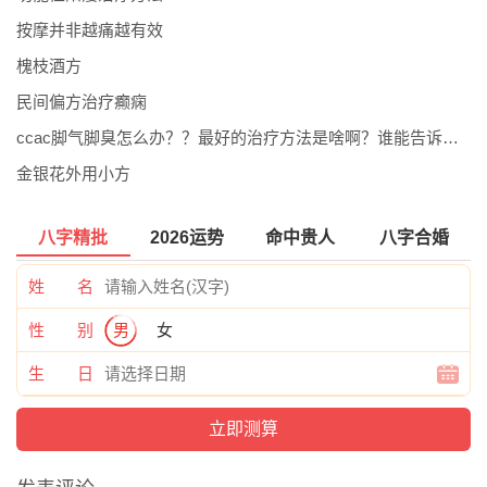
按摩并非越痛越有效
槐枝酒方
民间偏方治疗癫痫
ccac脚气脚臭怎么办？？最好的治疗方法是啥啊？谁能告诉我呀...灰指甲药膏
金银花外用小方
八字精批
2026运势
命中贵人
八字合婚
姓 名
性 别
男
女
生 日