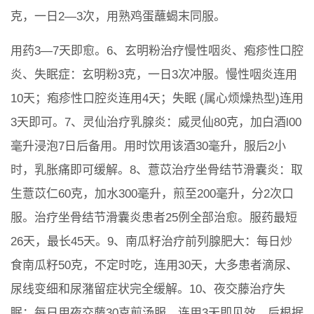
克，一日2—3次，用熟鸡蛋蘸蝎末同服。
用药3—7天即愈。6、玄明粉治疗慢性咽炎、疱疹性口腔
炎、失眠症：玄明粉3克，一日3次冲服。慢性咽炎连用
10天；疱疹性口腔炎连用4天；失眠 (属心烦燥热型)连用
3天即可。7、灵仙治疗乳腺炎：威灵仙80克，加白酒l00
毫升浸泡7日后备用。用时饮用该酒30毫升，服后2小
时，乳胀痛即可缓解。8、薏苡治疗坐骨结节滑囊炎：取
生薏苡仁60克，加水300毫升，煎至200毫升，分2次口
服。治疗坐骨结节滑囊炎患者25例全部治愈。服药最短
26天，最长45天。9、南瓜籽治疗前列腺肥大：每日炒
食南瓜籽50克，不定时吃，连用30天，大多患者滴尿、
尿线变细和尿潴留症状完全缓解。10、夜交藤治疗失
眠：每日用夜交藤30克煎汤服，连用3天即见效。后根据