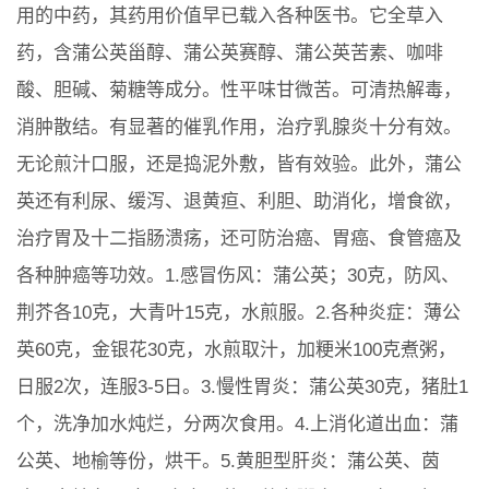
用的中药，其药用价值早已载入各种医书。它全草入
药，含蒲公英甾醇、蒲公英赛醇、蒲公英苦素、咖啡
酸、胆碱、菊糖等成分。性平味甘微苦。可清热解毒，
消肿散结。有显著的催乳作用，治疗乳腺炎十分有效。
无论煎汁口服，还是捣泥外敷，皆有效验。此外，蒲公
英还有利尿、缓泻、退黄疸、利胆、助消化，增食欲，
治疗胃及十二指肠溃疡，还可防治癌、胃癌、食管癌及
各种肿癌等功效。1.感冒伤风：蒲公英；30克，防风、
荆芥各10克，大青叶15克，水煎服。2.各种炎症：薄公
英60克，金银花30克，水煎取汁，加粳米100克煮粥，
日服2次，连服3-5日。3.慢性胃炎：蒲公英30克，猪肚1
个，洗净加水炖烂，分两次食用。4.上消化道出血：蒲
公英、地榆等份，烘干。5.黄胆型肝炎：蒲公英、茵