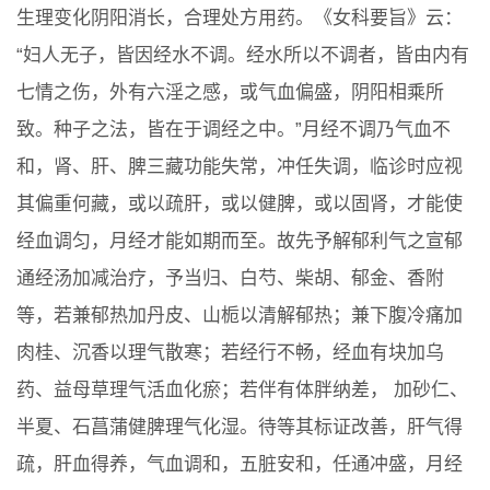
生理变化阴阳消长，合理处方用药。《女科要旨》云：
“妇人无子，皆因经水不调。经水所以不调者，皆由内有
七情之伤，外有六淫之感，或气血偏盛，阴阳相乘所
致。种子之法，皆在于调经之中。”月经不调乃气血不
和，肾、肝、脾三藏功能失常，冲任失调，临诊时应视
其偏重何藏，或以疏肝，或以健脾，或以固肾，才能使
经血调匀，月经才能如期而至。故先予解郁利气之宣郁
通经汤加减治疗，予当归、白芍、柴胡、郁金、香附
等，若兼郁热加丹皮、山栀以清解郁热；兼下腹冷痛加
肉桂、沉香以理气散寒；若经行不畅，经血有块加乌
药、益母草理气活血化瘀；若伴有体胖纳差， 加砂仁、
半夏、石菖蒲健脾理气化湿。待等其标证改善，肝气得
疏，肝血得养，气血调和，五脏安和，任通冲盛，月经