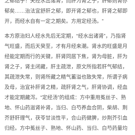
之郁结乎！夫经水出诸肾，而肝为肾之子，肝郁则肾亦
郁矣……治法宜舒肝之郁，即开肾之郁也，肝肾之郁即
开，而经水自有一定之期矣。方用定经汤。”
本方原治妇人经水先后无定期，“经水出诸肾”，乃指肾
气旺盛，而后天癸至，才有月经来潮。肾水的旺盛是月
经能定期而行的关键，肝肾同居下焦，肾为母脏，肝为
肾之子，肾主闭藏，肝主疏泄，原文所指若肝气郁结，
其疏泄失常，则肾所藏之精气蓄溢也致失常，所谓子病
及母，治宜补肝肾之精，疏肝肾之气，肝肾协调，经血
才能定期藏泻。“定经汤”的组成：方中重用菟丝子、熟
地、怀山药滋肾补肾，当归、白芍养血合阴，柴胡、荆
芥舒肝理气，茯苓甘淡性平，合山药健脾，炒荆芥引血
归经。方中菟丝子、熟地、怀山药、当归、白芍药量均