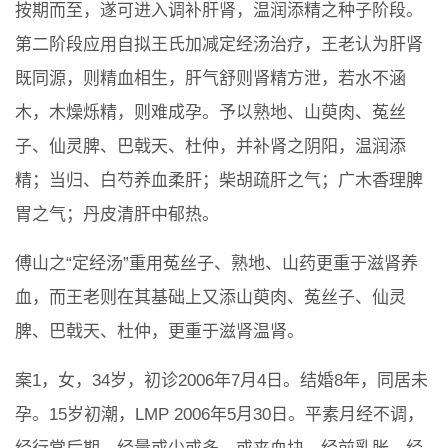
按期而至，遂可进入调补肝肾，温润添精之种子阶段。
第二阶段应用自拟王氏加减定经汤治疗，王老认为肝肾
既同源，则精血相生，肝气舒则肾精方泄，若水不涵
木，木燥烁精，则难成孕。予以熟地、山萸肉、菟丝
子、仙灵脾、巴戟天、杜仲，并补肾之阴阳，温润添
精；当归、白芍养血柔肝；柴胡疏肝之气；广木香理脾
胃之气；丹皮清肝中郁热。
傅山之“定经汤”重用菟丝子、熟地、山药更重于滋肾养
血，而王老则在其基础上又添山萸肉、菟丝子、仙灵
脾、巴戟天、杜仲，更重于滋肾温肾。
案1，女，34岁，初诊2006年7月4日。结婚8年，同居未
孕。15岁初潮，LMP 2006年5月30日。平素月经不调，