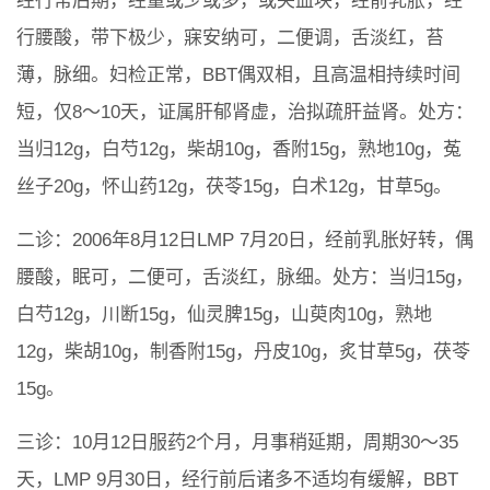
经行常后期，经量或少或多，或夹血块，经前乳胀，经
行腰酸，带下极少，寐安纳可，二便调，舌淡红，苔
薄，脉细。妇检正常，BBT偶双相，且高温相持续时间
短，仅8～10天，证属肝郁肾虚，治拟疏肝益肾。处方：
当归12g，白芍12g，柴胡10g，香附15g，熟地10g，菟
丝子20g，怀山药12g，茯苓15g，白术12g，甘草5g。
二诊：2006年8月12日LMP 7月20日，经前乳胀好转，偶
腰酸，眠可，二便可，舌淡红，脉细。处方：当归15g，
白芍12g，川断15g，仙灵脾15g，山萸肉10g，熟地
12g，柴胡10g，制香附15g，丹皮10g，炙甘草5g，茯苓
15g。
三诊：10月12日服药2个月，月事稍延期，周期30～35
天，LMP 9月30日，经行前后诸多不适均有缓解，BBT