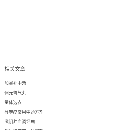
相关文章
加减补中汤
调元肾气丸
量体选衣
荨麻疹常用中药方剂
滋阴养血调经病