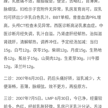
躁，乳胀痛不适，腰膝酸楚，便坚，舌略红，苔薄黄，
脉细弦。妇检示子宫附件无异常，乳房发育尚可，双乳
均可挤出少许乳白色乳汁。BBT单相，曾查血清PRL增
高，头颅CT检查未见异常。西医诊断高泌乳素血症。中
医诊断月经失调，乳汁自溢。乃肾虚肝经郁热，治拟滋
肾疏肝，清解郁热，调养冲任。予定经汤加减：当归
15g，白芍12g，茯苓15g，柴胡12g，丹皮15g，生熟地
各12g，菟丝子15g，山萸肉12g，生麦芽30g，川牛膝
12g，泽兰叶12g。
二诊：2007年6月20日。药后头痛好转，溢乳减少，大
便渐畅，苔薄，脉细弦。效不更方，再投原方。
三诊：2007年7月5日。LMP 6月30日，今已净，经量较
前多，色红，经前乳胀轻微，乳房已无乳汁分泌，舌淡