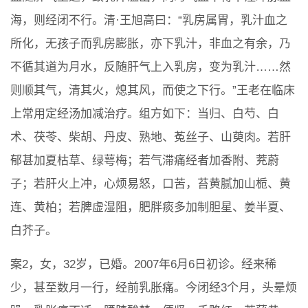
海，则经闭不行。清·王旭高曰：“乳房属胃，乳汁血之
所化，无孩子而乳房膨胀，亦下乳汁，非血之有余，乃
不循其道为月水，反随肝气上入乳房，变为乳汁……然
则顺其气，清其火，熄其风，而使之下行。”王老在临床
上常用定经汤加减治疗。组方如下：当归、白芍、白
术、茯苓、柴胡、丹皮、熟地、菟丝子、山萸肉。若肝
郁甚加夏枯草、绿萼梅；若气滞痛经者加香附、茺蔚
子；若肝火上冲，心烦易怒，口苦，苔黄腻加山栀、黄
连、黄柏；若脾虚湿阻，肥胖痰多加制胆星、姜半夏、
白芥子。
案2，女，32岁，已婚。2007年6月6日初诊。经来稀
少，甚至数月一行，经前乳胀痛。今闭经3个月，头晕烦