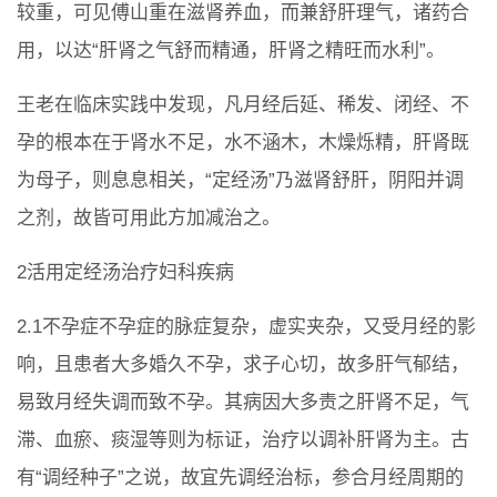
较重，可见傅山重在滋肾养血，而兼舒肝理气，诸药合
用，以达“肝肾之气舒而精通，肝肾之精旺而水利”。
王老在临床实践中发现，凡月经后延、稀发、闭经、不
孕的根本在于肾水不足，水不涵木，木燥烁精，肝肾既
为母子，则息息相关，“定经汤”乃滋肾舒肝，阴阳并调
之剂，故皆可用此方加减治之。
2活用定经汤治疗妇科疾病
2.1不孕症不孕症的脉症复杂，虚实夹杂，又受月经的影
响，且患者大多婚久不孕，求子心切，故多肝气郁结，
易致月经失调而致不孕。其病因大多责之肝肾不足，气
滞、血瘀、痰湿等则为标证，治疗以调补肝肾为主。古
有“调经种子”之说，故宜先调经治标，参合月经周期的