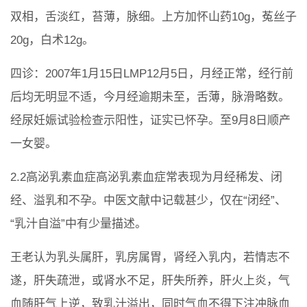
双相，舌淡红，苔薄，脉细。上方加怀山药10g，菟丝子
20g，白术12g。
四诊：2007年1月15日LMP12月5日，月经正常，经行前
后均无明显不适，今月经逾期未至，舌薄，脉滑略数。
经尿妊娠试验检查示阳性，证实已怀孕。至9月8日顺产
一女婴。
2.2高泌乳素血症高泌乳素血症常表现为月经稀发、闭
经、溢乳和不孕。中医文献中记载甚少，仅在“闭经”、
“乳汁自溢”中有少量描述。
王老认为乳头属肝，乳房属胃，肾经入乳内，若情志不
遂，肝失疏泄，或肾水不足，肝失所养，肝火上炎，气
血随肝气上逆，致乳汁溢出，同时气血不得下注冲脉血