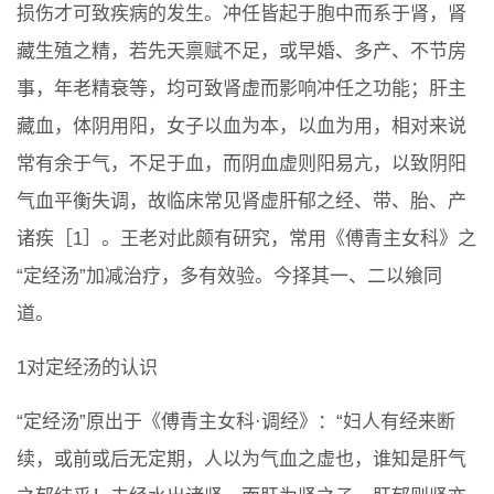
损伤才可致疾病的发生。冲任皆起于胞中而系于肾，肾
藏生殖之精，若先天禀赋不足，或早婚、多产、不节房
事，年老精衰等，均可致肾虚而影响冲任之功能；肝主
藏血，体阴用阳，女子以血为本，以血为用，相对来说
常有余于气，不足于血，而阴血虚则阳易亢，以致阴阳
气血平衡失调，故临床常见肾虚肝郁之经、带、胎、产
诸疾［1］。王老对此颇有研究，常用《傅青主女科》之
“定经汤”加减治疗，多有效验。今择其一、二以飨同
道。
1对定经汤的认识
“定经汤”原出于《傅青主女科·调经》：“妇人有经来断
续，或前或后无定期，人以为气血之虚也，谁知是肝气