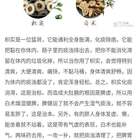
枳实是一位猛将，它能通利全身胀满，化痰除痞。它能
把黏在你体内、肠子里的痰浊排出去，把你不能消化滞
留在体内的垃圾化掉，所以当你用了枳实，会觉得特别
清爽，大便清爽、痛快，不黏马桶，身体清爽舒畅，因
为体内的痰浊都没了，肯定浑身轻松。总之，枳实化痰
消滞，这是治标。而造成大肚腩的根因是脾虚，所以用
白术燥湿健脾，脾健运了就不会产生湿气痰浊，就不容
易发胖了，这是治本。另外，有的胖人身体发虚、懒，
能坐着就不站着，这是带有气虚的表现，白术也能补
气。两味药合用，一攻一补，就把痰浊清理了，把脾胃