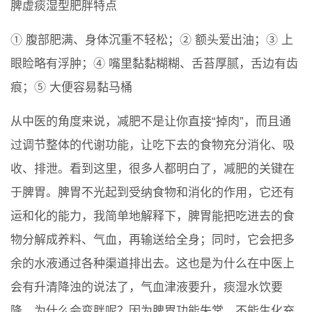
脾虚痰湿型肥胖特点
① 腹部肥满、身体沉重不轻松；② 额头爱出油；③ 上
眼睑略有浮肿；④ 嘴里黏黏糊糊、舌苔厚腻，舌边有齿
痕；⑤ 大便容易黏马桶
从中医的角度来说，减肥不是让你直接“掉肉”，而且通
过调节整体的代谢功能，让吃下去的食物充分消化、吸
收、排泄。看到这里，很多人都明白了，减肥的关键在
于脾胃。脾胃不光起到受纳食物和消化的作用，它还有
运和化的能力，我简单地解释下，脾胃能把吃进去的食
物分解成养料、气血，再输送给全身；同时，它会把多
余的水液通过各种渠道排出去。这也是为什么在中医上
会有升清降浊的说法了，气血津液要升，痰湿水饮要
降。为什么会变胖呢？因为脾胃功能失常，不能生化充