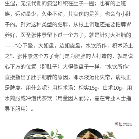
生湿，无法代谢的痰湿堆积在肚子一圈；也有的上班
族，运动量少，久坐不动，其实伤的是脾，也会有小肚
子的。针对这种类型的肥胖，从根上调理还是要把脾胃
养好，医圣张仲景留下过一个方子，就是针对大肚腩的
——“心下坚，大如盘，边如旋盘，水饮所作，枳术汤主
之”。张仲景这个方子专门是为肥胖的人打造的，就是说
心下方的位置（即肚子）大得像盘子一样，“水饮所作”
直接指出了肚子肥胖的原因，即水液运化失常，病根正
是脾虚。用什么呢？用枳术汤：枳实15g，白术10g，用
水煎服或冲泡代茶饮（用量因人而异，需在专业人士指
导下服用）。