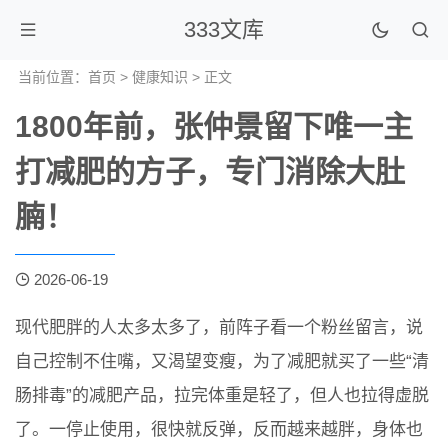
333文库
当前位置：
首页
>
健康知识
> 正文
1800年前，张仲景留下唯一主
打减肥的方子，专门消除大肚
腩！
2026-06-19
现代肥胖的人太多太多了，前阵子看一个粉丝留言，说
自己控制不住嘴，又渴望变瘦，为了减肥就买了一些“清
肠排毒”的减肥产品，拉完体重是轻了，但人也拉得虚脱
了。一停止使用，很快就反弹，反而越来越胖，身体也