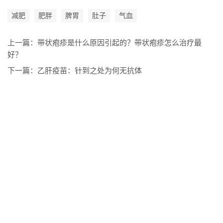
减肥
肥胖
脾胃
肚子
气血
上一篇：
带状疱疹是什么原因引起的？带状疱疹怎么治疗最
好？
下一篇：
乙肝疫苗：针到之处为何无抗体