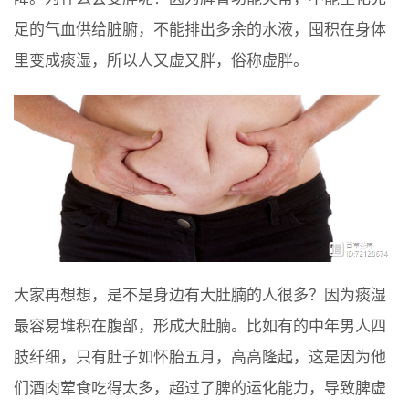
足的气血供给脏腑，不能排出多余的水液，囤积在身体
里变成痰湿，所以人又虚又胖，俗称虚胖。
大家再想想，是不是身边有大肚腩的人很多？因为痰湿
最容易堆积在腹部，形成大肚腩。比如有的中年男人四
肢纤细，只有肚子如怀胎五月，高高隆起，这是因为他
们酒肉荤食吃得太多，超过了脾的运化能力，导致脾虚