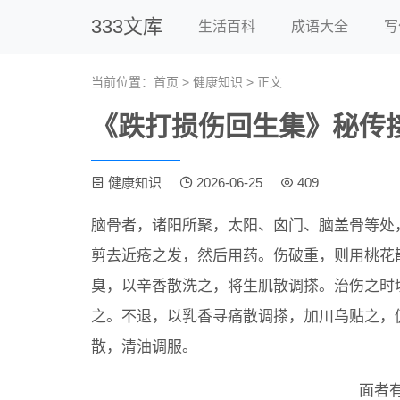
333文库
生活百科
成语大全
写
当前位置：
首页
>
健康知识
> 正文
《跌打损伤回生集》秘传
健康知识
2026-06-25
409
脑骨者，诸阳所聚，太阳、囟门、脑盖骨等处
剪去近疮之发，然后用药。伤破重，则用桃花
臭，以辛香散洗之，将生肌散调搽。治伤之时
之。不退，以乳香寻痛散调搽，加川乌贴之，
散，清油调服。
面者