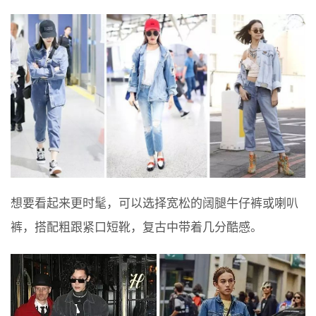
想要看起来更时髦，可以选择宽松的阔腿牛仔裤或喇叭
裤，搭配粗跟紧口短靴，复古中带着几分酷感。