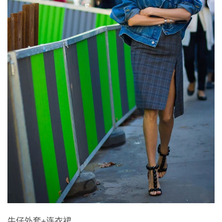
牛仔外套+连衣裙