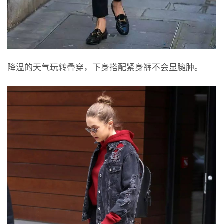
降温的天气玩转叠穿，下身搭配紧身裤不会显臃肿。