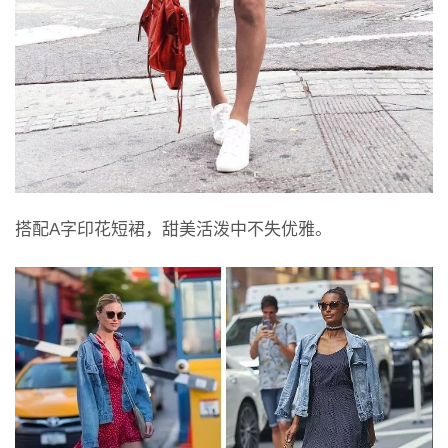
搭配A字印花短裙，甜美活泼中不失优雅。