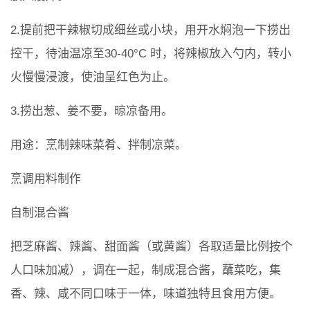
2.提前把干辣椒切成细丝或小块，用开水焖泡一下捞出
控干，待油温凉至30-40°C 时，将辣椒放入勺内，转小
火慢慢浸渡，使油呈红色为止。
3.捞出葱、姜不要，晾凉备用。
用途：烹制辣味菜肴、拌制凉菜。
烹调用料制作
自制混合酱
把芝麻酱、辣酱、甜面酱（或黄酱）各取适量比例按个
人口味加减），调在一起，制成混合酱，蘸菜吃，集
香、辣、咸不同口味于一体，味道独特且食用方便。