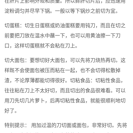
在肝片上影响外观和质量。所以鲜肝切片后，应迅速用
淀粉调匀并尽早下锅。一般以等下锅炒之前切为宜。
切蛋糕：切生日蛋糕或奶油蛋糕要用钝刀，而且在切之
前要把刀放在温水中蘸一下，也可以用黄油擦一下刀
口，这样切蛋糕就不会粘在刀上。
切大面包：要想切好大面包，可以先将刀烧热再切。这
样既不会使面包被压而粘在一起，也不会切得松散掉
渣，不论厚薄都能切得很好。切粘食品：切粘性食品，
往往粘在刀上不太好切，而且切出的食品很难看。可以
用刀先切几片萝卜，后再切粘性食品，就能很顺利地切
好了。
特别提示： 用加过温的刀切面或面包，非常好切。先将