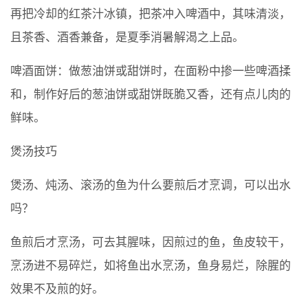
再把冷却的红茶汁冰镇，把茶冲入啤酒中，其味清淡，
且茶香、酒香兼备，是夏季消暑解渴之上品。
啤酒面饼：做葱油饼或甜饼时，在面粉中掺一些啤酒揉
和，制作好后的葱油饼或甜饼既脆又香，还有点儿肉的
鲜味。
煲汤技巧
煲汤、炖汤、滚汤的鱼为什么要煎后才烹调，可以出水
吗？
鱼煎后才烹汤，可去其腥味，因煎过的鱼，鱼皮较干，
烹汤进不易碎烂，如将鱼出水烹汤，鱼身易烂，除腥的
效果不及煎的好。