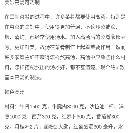
美妙高汤可巧制
在烹制菜肴的过程中，许多菜肴都要使用高汤，特别是
在粤菜的烹饪中，使用得更加普遍，不论炒菜或滚、
煨、清炖，都经常使用汤水。加入高汤后的菜肴馥郁芬
芳，更加鲜美，故汤在菜肴制作上起着重要作用。然而
许多家庭主妇不晓得怎样熬高汤，高汤中应放些什么材
料，怎样搭配熬出的汤才好，都不甚清楚。现介绍6 款
基本高汤的制法。
褐色高汤
材料：牛骨1500 克，牛腱肉3000 克，沙拉油1 杯，洋
葱1000 克，西芹300 克，红萝卜300 克，番茄糊300
克，月桂叶2 片，面粉2 大匙，红葡萄酒300 毫升，水