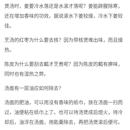
煲汤时，姜要冷水落还是水滚才落呢？姜能辟腥除寒，
还在增加香味的功效，据说滚水下姜较燥，冷水下姜较
佳。
烹汤的红枣为什么要去核？因为带核煲难出味，而且燥
热。
陈皮为什么要刮去瓤才烹煮呢？因为陈皮的瓤有痹味，
同时也有湿热之弊。
汤面有一层油应如何除去？
汤面的肥油，可以用没有香味的纸巾，放在汤面一扫而
过，油便粘在纸巾上了。也可以待汤煲成后熄火，待冷
却后，油浮在汤面，用匙羹除去，再把汤煲滚后便可。