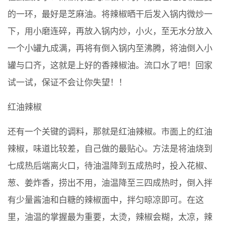
的一环，最好是芝麻油。将辣椒晒干后发入锅内微炒一
下，用小磨连碎，再放入锅内炒，小火，至无水分放入
一个小罐九成满，再将有倒入锅内至沸腾，将油倒入小
罐与口齐，这就是上好的香辣椒油。流口水了吧！回家
试一试，保证不会让你失望！！
红油辣椒
还有一个关键的调料，那就是红油辣椒。市面上的红油
辣椒，味道比较差，自己做的最贴心。方法是将油烧到
七成热后端离火口，待油温降到五成热时，投入花椒、
葱、姜炸香，捞出不用，油温降至三四成热时，倒入拌
有少量酱油和白糖的辣椒面中，拌匀晾凉即可。在这
里，油温的掌握最为重要，太烫，辣椒会糊，太凉，辣