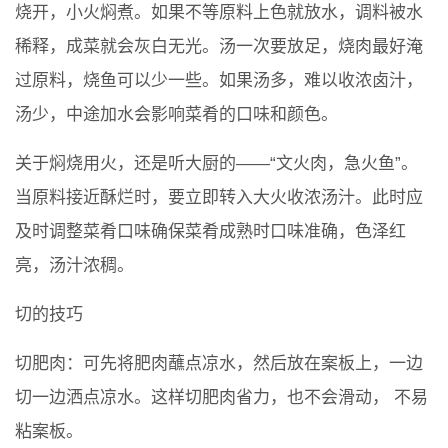
烧开，小火焖煮。如果不等原料上色就放水，调料被水
稀释，成菜就会灰白无光。汤一次要放足，烧肉最好淹
过原料，烧鱼可以少一些。如果汤多，难以收浓卤汁，
汤少，中途加水会影响菜肴的口味和颜色。
关于焖烧用火，还是听大厨的——“文火肉，急火鱼”。
当原料接近酥烂时，要立即转入大火收浓汤汁。此时应
及时调整菜肴口味确保菜肴成熟时口味准确，色泽红
亮，汤汁浓稠。
切的技巧
切肥肉：可先将肥肉蘸点凉水，然后放在案板上，一边
切一边洒点凉水。这样切肥肉省力，也不会滑动， 不易
粘案板。