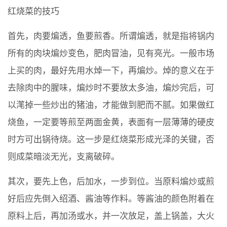
红烧菜的技巧
首先，肉要煸透，鱼要煎香。所谓煸透，就是指将锅内
所有的肉块煸炒变色，肥肉冒油，见有亮光。一般市场
上买的肉，最好先用水焯一下，再煸炒。焯的意义在于
去除肉中的腥味，煸炒时不要放太多油，煸炒完后，可
以滗掉一些炒出的猪油，才能做到肥而不腻。如果做红
烧鱼，一定要等煎至两面金黄，表面有一层薄薄的硬皮
时方可出锅待烧。这一步是红烧菜形成光泽的关键，否
则成菜暗淡无光，支离破碎。
其次，要先上色，后加水，一步到位。当原料煸炒或煎
好后应先倒入绍酒、酱油等作料。等酱油的颜色附着在
原料上后，再加汤或水，并一次放足，盖上锅盖，大火