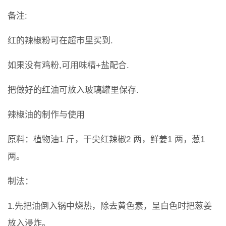
备注:
红的辣椒粉可在超市里买到.
如果没有鸡粉,可用味精+盐配合.
把做好的红油可放入玻璃罐里保存.
辣椒油的制作与使用
原料：植物油1 斤，干尖红辣椒2 两，鲜姜1 两，葱1
两。
制法：
1.先把油倒入锅中烧热，除去黄色素，呈白色时把葱姜
放入浸炸。