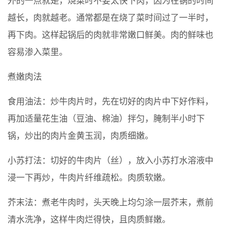
外的一点就是，烧菜时不要太快下肉，因为在锅的时间
越长，肉就越老。通常都是在烧了菜时间过了一半时，
再下肉。这样起锅后的肉就非常嫩口鲜美。肉的鲜味也
容易渗入菜里。
煮嫩肉法
食用油法：炒牛肉片时，先在切好的肉片中下好作料，
再加适量花生油（豆油、棉油）拌匀，腌制半小时下
锅，炒出的肉片金黄玉润，肉质细嫩。
小苏打法：切好的牛肉片（丝），放入小苏打水溶液中
浸一下再炒，牛肉片纤维疏松。肉质软嫩。
芥末法：煮老牛肉时，头天晚上均匀涂一层芥末，煮前
清水洗净，这样牛肉烂得快，且肉质鲜嫩。