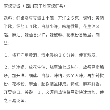
麻辣豆瓣（ 四川菜干炒麻辣鲜香）
选料：鲜嫩蚕豆豆瓣１小碗，开洋２５克。调料：黄酒
半匙，细盐１４匙，白糖少许，味精微量，花生油３
匙，麻油、辣油各少许，辣椒粉、花椒粉各微量。制
法：
１．将开洋用黄酒、清水浸约３０分钟，使其涨发。
２．洗净锅，放花生油，烧至油七成热时，放蚕豆瓣煸
炒，加开洋、细盐、白糖、味精，炒至入味，再加辣椒
粉、花椒粉、麻油，起锅装盆即成。特点：麻辣鲜香，
开胃爽口。关键：１．必须用热油将豆瓣快速煸炒，使
之不易泛黄。