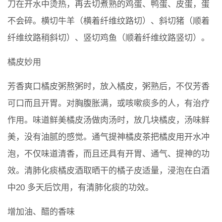
刀在开水中烫热，再去切煮熟的鸡蛋、鸭蛋、皮蛋，蛋
不会碎。横切牛羊（横着纤维纹路切）、斜切猪（顺着
纤维纹路稍斜切）、竖切鸡鱼（顺着纤维纹路竖切）。
橘皮妙用
芳香爽口橘皮粥熬粥时，放入橘皮，粥熟后，不仅芳香
可口而且开胃。对胸腹胀满，或咳嗽痰多的人，有治疗
作用。味道鲜美橘皮汤做肉汤时，放几块橘皮，汤味鲜
美，没有油腻的感觉。通气提神橘皮茶把橘皮用开水冲
泡，不仅味道清香，而且还具有开胃、通气、提神的功
效。清肺化痰橘皮酒取晒干的橘子皮适量，浸泡在白酒
中20 多天后饮用，有清肺化痰的功效。
增加油、醋的香味