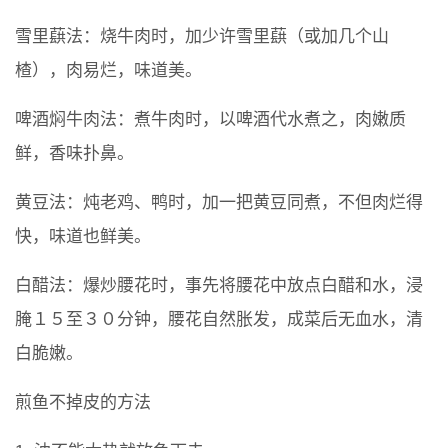
雪里蕻法：烧牛肉时，加少许雪里蕻（或加几个山
楂），肉易烂，味道美。
啤酒焖牛肉法：煮牛肉时，以啤酒代水煮之，肉嫩质
鲜，香味扑鼻。
黄豆法：炖老鸡、鸭时，加一把黄豆同煮，不但肉烂得
快，味道也鲜美。
白醋法：爆炒腰花时，事先将腰花中放点白醋和水，浸
腌１５至３０分钟，腰花自然胀发，成菜后无血水，清
白脆嫩。
煎鱼不掉皮的方法