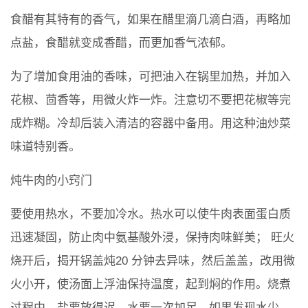
食醋有其特有的香气，如果在醋里滴几滴白酒，再略加
点盐，食醋就变成香醋，而更加香气浓郁。
为了增加食用油的香味，可把油入在锅里加热，并加入
花椒、茴香等，用微火炸一炸。注意切不要把花椒等完
成炸糊。冷却后装入清洁的容器中备用。用这种油炒菜
味道特别香。
炖牛肉的小窍门
要使用热水，不要加冷水。热水可以使牛肉表面蛋白质
迅速凝固，防止肉中氨基酸外浸，保持肉味鲜美； 旺火
烧开后，揭开锅盖炖20 分钟去异味，然后盖盖，改用微
火小开，使汤面上浮油保持温度，起到焖的作用。烧煮
过程中，盐要放得迟，水要一次加足，如果发现水少，