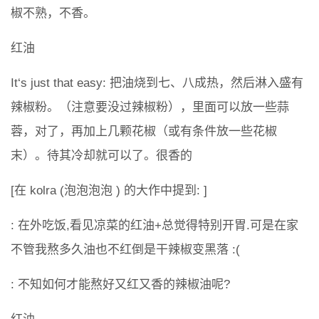
椒不熟，不香。
红油
It‘s just that easy: 把油烧到七、八成热，然后淋入盛有
辣椒粉。（注意要没过辣椒粉），里面可以放一些蒜
蓉，对了，再加上几颗花椒（或有条件放一些花椒
末）。待其冷却就可以了。很香的
[在 kolra (泡泡泡泡 ) 的大作中提到: ]
: 在外吃饭,看见凉菜的红油+总觉得特别开胃.可是在家
不管我熬多久油也不红倒是干辣椒变黑落 :(
: 不知如何才能熬好又红又香的辣椒油呢?