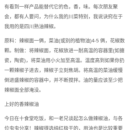
有看到一样产品能替代它的色，香，味。每次朋友聚
会，都有人要问，为什么我的川菜特别，我说诀窍在于
我用的是四川熟油辣椒。
原料：辣椒面一俩，菜油(或别的植物油)4-5 俩，花椒数
颗。制做：将辣椒面，花椒放进一耐高温的容器里(如搪
瓷，陶瓷)，将菜油用小火加至高温。温度高到如果你扔
一颗辣椒子进去，辣椒子立刻焦胡。将高温的菜油缓慢
倒进盛辣椒的容器中，并不断搅拌。油的量应该至少把
辣椒面全部淹没。
上好的香辣椒油
今日在十食堂吃饭，和一老兄谈起怎么做辣椒油，与各
位虫虫分享！辣椒得选纯红极干的，用油也是比较重要