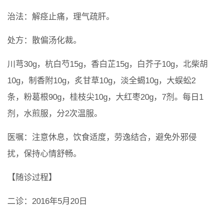
治法：解痉止痛，理气疏肝。
处方：散偏汤化裁。
川芎30g，杭白芍15g，香白芷15g，白芥子10g，北柴胡
10g，制香附10g，炙甘草10g，淡全蝎10g，大蜈蚣2
条，粉葛根90g，桂枝尖10g，大红枣20g，7剂。每日1
剂，水煎服，分2次温服。
医嘱：注意休息，饮食适度，劳逸结合，避免外邪侵
扰，保持心情舒畅。
【随诊过程】
二诊：2016年5月20日