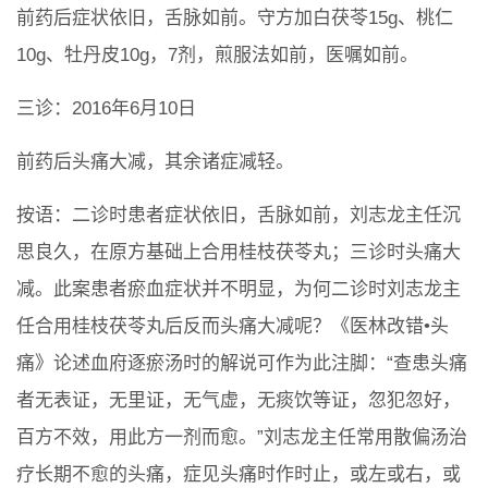
前药后症状依旧，舌脉如前。守方加白茯苓15g、桃仁
10g、牡丹皮10g，7剂，煎服法如前，医嘱如前。
三诊：2016年6月10日
前药后头痛大减，其余诸症减轻。
按语：二诊时患者症状依旧，舌脉如前，刘志龙主任沉
思良久，在原方基础上合用桂枝茯苓丸；三诊时头痛大
减。此案患者瘀血症状并不明显，为何二诊时刘志龙主
任合用桂枝茯苓丸后反而头痛大减呢？《医林改错•头
痛》论述血府逐瘀汤时的解说可作为此注脚：“查患头痛
者无表证，无里证，无气虚，无痰饮等证，忽犯忽好，
百方不效，用此方一剂而愈。”刘志龙主任常用散偏汤治
疗长期不愈的头痛，症见头痛时作时止，或左或右，或