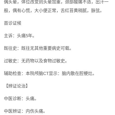
偶头晕，体位改变则头晕加重，颈部酸痛不适，出汗一
般，偶有心慌，大小便正常，舌红苔黄稍腻，脉弦。
首诊证候
主诉：头痛5年。
既往史：既往无其他重要病史可载。
过敏史：无药物以及食物过敏史。
辅助检查：本院颅脑CT显示：脑内散在腔梗灶。
【辨证论治】
中医诊断：头痛。
中医辨证：内伤头痛。