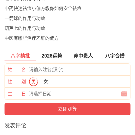
中药快速祛痘小偏方教你如何安全祛痘
一箭球的作用与功效
葫芦七的作用与功效
中医有哪些治疗乙肝的偏方
八字精批
2026运势
命中贵人
八字合婚
姓 名
性 别
男
女
生 日
发表评论