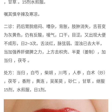
，甘草 。15剂水煎服。
嘱其慎辛辣及寒凉。
二诊：药后胃脘痞闷、嘈杂，背胀，肢肿消失，舌苔变
为灰黄色，仍有反酸，嗳气，口干，目涩。又出现大便
不成形，日2~3次。舌淡红，脉弦弱。湿浊已去大半，
当加强养肝健脾之力，上方去枳壳、半夏（姜制），加
当归 ，茯苓 。
处方：当归 ，白芍 ，柴胡 ，川芎 ，人参 ，白术（炒）
，茯苓 ，香附 ，黄连 ，吴茱萸 ，砂仁 ，甘草 。继服
15剂，水煎服，日1剂。