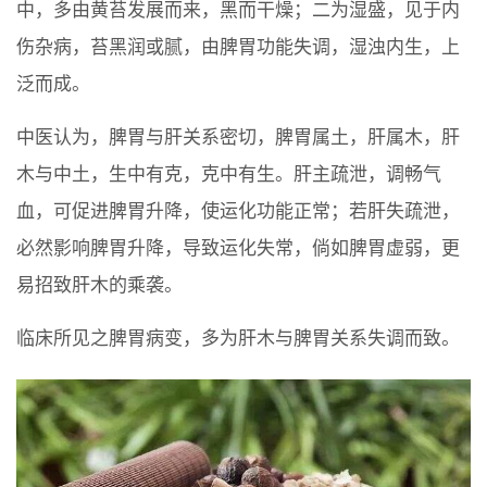
中，多由黄苔发展而来，黑而干燥；二为湿盛，见于内
伤杂病，苔黑润或腻，由脾胃功能失调，湿浊内生，上
泛而成。
中医认为，脾胃与肝关系密切，脾胃属土，肝属木，肝
木与中土，生中有克，克中有生。肝主疏泄，调畅气
血，可促进脾胃升降，使运化功能正常；若肝失疏泄，
必然影响脾胃升降，导致运化失常，倘如脾胃虚弱，更
易招致肝木的乘袭。
临床所见之脾胃病变，多为肝木与脾胃关系失调而致。