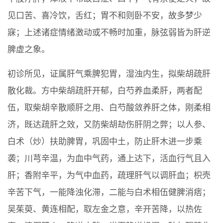
见口苦、喜冷饮，舌红；胃不和则卧不安，故多梦少
寐；上述诸症情绪激动或不畅时加重，脉弦弱皆为肝逆
脾虚之象。
初诊所见，证属肝气乘脾犯胃，湿浊内生，拟柴胡疏肝
散化裁。方中柴胡疏肝开郁，白芍养血柔肝，两者配
伍，取柴胡辛散顺肝之用、白芍酸敛养肝之体，刚柔相
济，既达疏肝之效，又防柴胡劫伤肝阴之弊；以人参、
白术（炒）扶助脾胃，巩固中土，防止肝木进一步乘
袭；川芎辛温，为血中气药，通上达下，活血行气且入
肝；香附辛平，为气中血药，疏理肝气以调肝血；枳壳
辛苦下气，一能降浊化滞，二能与白术相伍健脾消痞；
吴茱萸、黄连相配，取左金之意，辛开苦降，以热佐