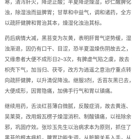
寒，清泻肝火，降逆止酸；半夏降逆燥湿，砂仁醒脾化
浊，除湿浊而益脾胃；甘草和中益气，调和诸药，全方
以疏肝健脾和胃治其本，燥湿化浊治其标。
药后病情大减，黑苔变为灰黄，表明肝胃气逆势缓，湿
浊渐退，因仍有口干、目涩，恐半夏温燥伤阴故去之，
又缘患者大便不成形日2~3次，有脾虚气陷之虞，故去
枳壳下气，加当归、茯苓，改方为逍遥之意治疗重点转
向疏肝健脾，以升清促降浊。继服3剂，舌苔灰黑已去，
大便成形，因胃隐痛，加佛手行气和胃以镇痛。
继续用药，舌淡红苔薄白微腻，反酸症消，故去黄连、
吴莱萸，改用煅瓦楞子燥湿消积、制酸镇痛，以祛除余
邪，巩固疗效。张珍玉先生以治病求本为原则，抓住了
黑苔的根本病机，脾胃功能失调，从脏腑关系入手，从