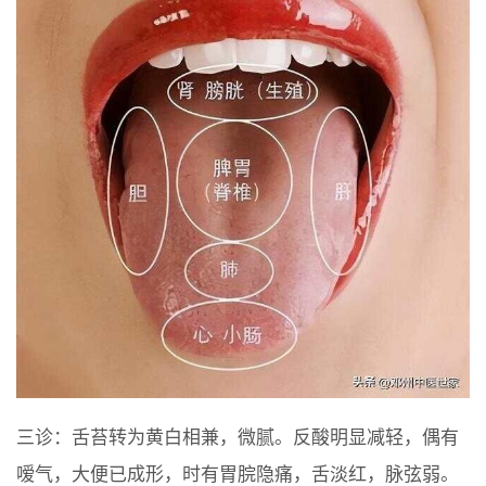
三诊：舌苔转为黄白相兼，微腻。反酸明显减轻，偶有
嗳气，大便已成形，时有胃脘隐痛，舌淡红，脉弦弱。