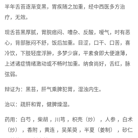
半年舌苔逐渐变黑，胃疾随之加重，经中西医多方治
疗，无效。
现舌苔黑厚腻，胃脘痞闷、嘈杂、反酸，嗳气，时有恶
心，背部胀闷不舒，饭后加重。目涩，口干、口苦，喜
冷饮，下肢轻度浮肿，多梦少寐，平素食即大便溏薄，
上述诸症情绪激动或不畅时加重。纳食尚好，舌红，脉
弦弱。
辩证为：黑苔，肝气乘脾犯胃，湿浊内生。
治以：疏肝和胃，健脾燥湿。
药用：白芍 ，柴胡 ，川芎 ，枳壳（炒） ，人参 ，白术
（炒） ，香附 ，黄连 ，吴茱萸 ，半夏（姜制） ，砂仁