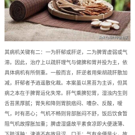
其病机关键有二：一为肝郁或肝逆，二为脾胃虚弱或气
滞。因此，治疗上以疏肝理气与健脾和胃并投为主，依
具体病机有所侧重。一般而言，肝逆者用柴胡疏肝散加
减，肝郁者予逍遥散化裁。本案虽以黑苔为主诉，但其
病之本在于脾胃运化失常。肝气乘脾犯胃，湿浊内生则
舌苔黑厚腻；胃失和降则胃脘痞闷、嘈杂、反酸，嗳
气，时有恶心；气机不畅则背部胀闷不舒，饭后饮食暂
阻气机故撑胀加重；脾虚湿盛故平素食凉即大便溏薄、
下肢浮肿；津液不布故目涩、口干；气有余便是火，故