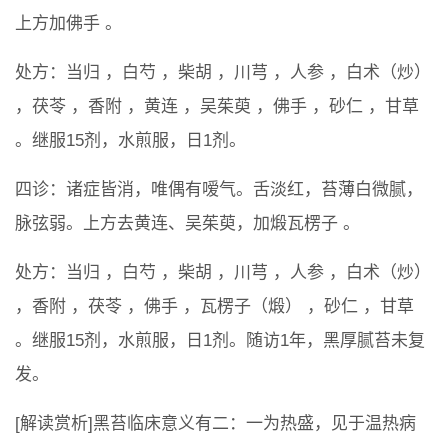
上方加佛手 。
处方：当归 ，白芍 ，柴胡 ，川芎 ，人参 ，白术（炒）
，茯苓 ，香附 ，黄连 ，吴茱萸 ，佛手 ，砂仁 ，甘草
。继服15剂，水煎服，日1剂。
四诊：诸症皆消，唯偶有嗳气。舌淡红，苔薄白微腻，
脉弦弱。上方去黄连、吴茱萸，加煅瓦楞子 。
处方：当归 ，白芍 ，柴胡 ，川芎 ，人参 ，白术（炒）
，香附 ，茯苓 ，佛手 ，瓦楞子（煅） ，砂仁 ，甘草
。继服15剂，水煎服，日1剂。随访1年，黑厚腻苔未复
发。
[解读赏析]黑苔临床意义有二：一为热盛，见于温热病