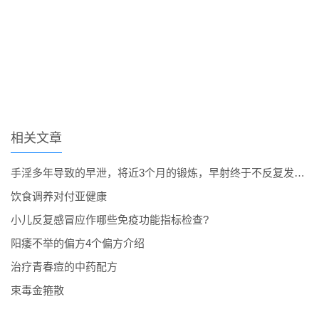
相关文章
手淫多年导致的早泄，将近3个月的锻炼，早射终于不反复发作了。
饮食调养对付亚健康
小儿反复感冒应作哪些免疫功能指标检查?
阳痿不举的偏方4个偏方介绍
治疗青春痘的中药配方
束毒金箍散