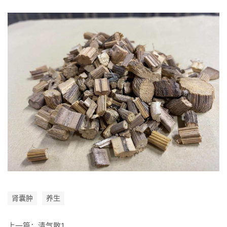
肾囊肿
养生
上一篇：
清气散1