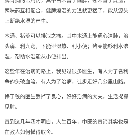
脾胃病的常用药。其中白术善于健脾，苍术善于燥湿，
两味药互相配合，健脾燥湿的力道就更猛了，能从源头
上断绝水湿的产生。
木通、猪苓可以排泄之痛。其中木通上能通心清肺，治
头痛、利九窍，下能泄湿热、利小便；猪苓能够利水渗
湿，帮助水湿能从小便排出。
这些年在治病的路上，我见过很多医生，有人为了名利
争的头破血流，有人为了治病，徒步走好几公里山路。
挣了钱的医生丢掉了良心，好好治病的大夫，生活捉襟
见肘。
直到这几年我才明白，人生百年，中医的真谛其实也是
在教人如何懂得取舍。