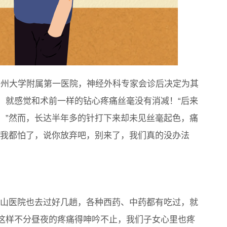
-苏州大学附属第一医院，神经外科专家会诊后决定为其
，就感觉和术前一样的钻心疼痛丝毫没有消减！“后来
。”然而，长达半年多的针打下来却未见丝毫起色，痛
到我都怕了，说你放弃吧，别来了，我们真的没办法
华山医院也去过好几趟，各种西药、中药都有吃过，就
这样不分昼夜的疼痛得呻吟不止，我们子女心里也疼