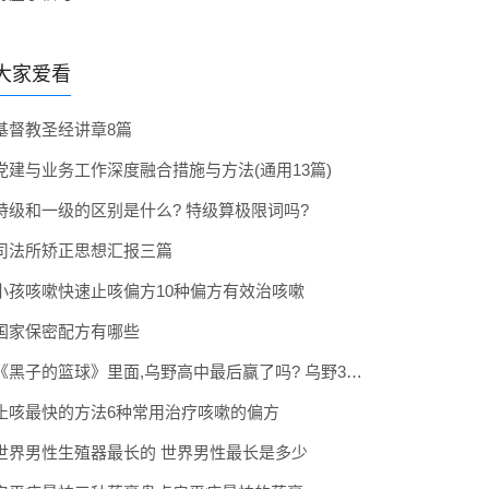
大家爱看
基督教圣经讲章8篇
党建与业务工作深度融合措施与方法(通用13篇)
特级和一级的区别是什么? 特级算极限词吗?
司法所矫正思想汇报三篇
小孩咳嗽快速止咳偏方10种偏方有效治咳嗽
国家保密配方有哪些
《黑子的篮球》里面,乌野高中最后赢了吗? 乌野3年拿到全国冠军了吗
止咳最快的方法6种常用治疗咳嗽的偏方
世界男性生殖器最长的 世界男性最长是多少