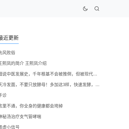
最近更新
伤风败俗
王熙凤的简介 王熙凤介绍
细说中医发展史，千年根基不会被推倒，但被现代医疗模式堵住出路
天冷发面，不要只放酵母！多加这3样，快速发酵，蓬松香软弹性十足
手诊
这里不通，你全身的健康都会垮掉
神秘汤治疗支气管哮喘
肾虚小信号