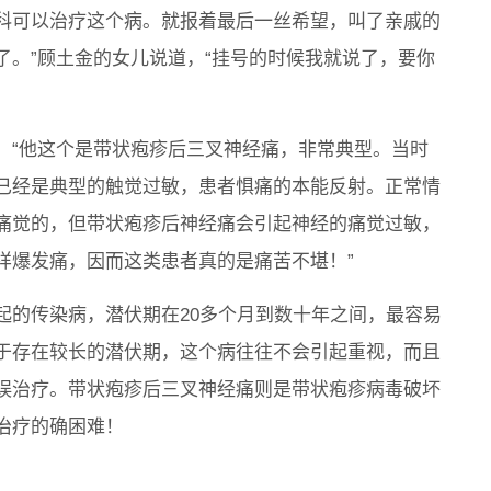
科可以治疗这个病。就报着最后一丝希望，叫了亲戚的
了。”顾土金的女儿说道，“挂号的时候我就说了，要你
。“他这个是带状疱疹后三叉神经痛，非常典型。当时
已经是典型的触觉过敏，患者惧痛的本能反射。正常情
痛觉的，但带状疱疹后神经痛会引起神经的痛觉过敏，
样爆发痛，因而这类患者真的是痛苦不堪！”
起的传染病，潜伏期在20多个月到数十年之间，最容易
于存在较长的潜伏期，这个病往往不会引起重视，而且
误治疗。带状疱疹后三叉神经痛则是带状疱疹病毒破坏
治疗的确困难！