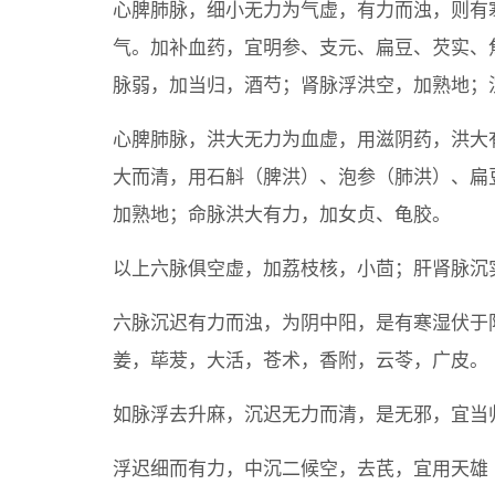
心脾肺脉，细小无力为气虚，有力而浊，则有
气。加补血药，宜明参、支元、扁豆、芡实、
脉弱，加当归，酒芍；肾脉浮洪空，加熟地；
心脾肺脉，洪大无力为血虚，用滋阴药，洪大
大而清，用石斛（脾洪）、泡参（肺洪）、扁
加熟地；命脉洪大有力，加女贞、龟胶。
以上六脉俱空虚，加荔枝核，小茴；肝肾脉沉
六脉沉迟有力而浊，为阴中阳，是有寒湿伏于
姜，荜茇，大活，苍术，香附，云苓，广皮。
如脉浮去升麻，沉迟无力而清，是无邪，宜当
浮迟细而有力，中沉二候空，去芪，宜用天雄