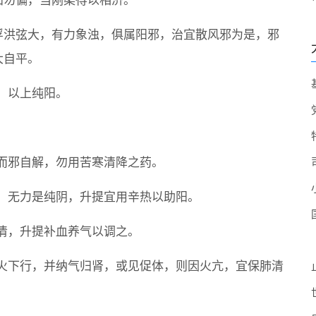
阳勿偏，当刚柔得以相济。
浮洪弦大，有力象浊，俱属阳邪，治宜散风邪为是，邪
大自平。
，以上纯阳。
而邪自解，勿用苦寒清降之药。
。无力是纯阴，升提宜用辛热以助阳。
清，升提补血养气以调之。
火下行，并纳气归肾，或见促体，则因火亢，宜保肺清