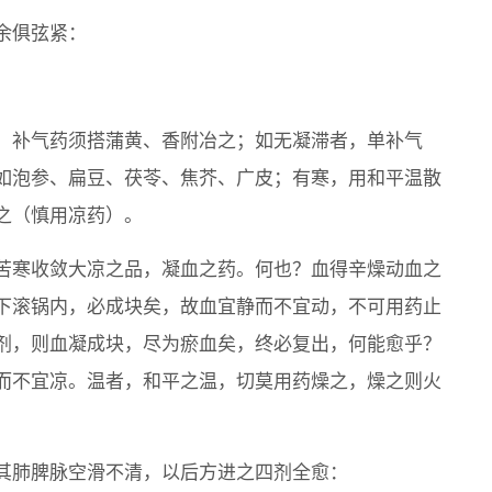
余俱弦紧：
，补气药须搭蒲黄、香附冶之；如无凝滞者，单补气
如泡参、扁豆、茯苓、焦芥、广皮；有寒，用和平温散
之（慎用凉药）。
苦寒收敛大凉之品，凝血之药。何也？血得辛燥动血之
下滚锅内，必成块矣，故血宜静而不宜动，不可用药止
剂，则血凝成块，尽为瘀血矣，终必复出，何能愈乎？
而不宜凉。温者，和平之温，切莫用药燥之，燥之则火
其肺脾脉空滑不清，以后方进之四剂全愈：