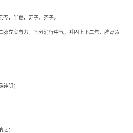
云苓，半夏，苏子，芥子。
二脉充实有力，宜分消行中气，并固上下二焦，脾肾命
是纯阴；
纳之：