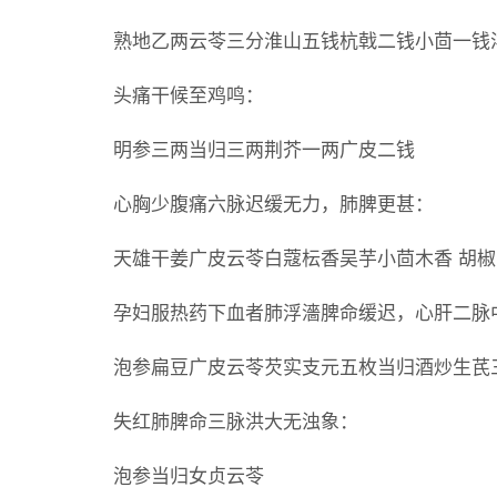
熟地乙两云苓三分淮山五钱杭戟二钱小茴一钱
头痛干候至鸡鸣：
明参三两当归三两荆芥一两广皮二钱
心胸少腹痛六脉迟缓无力，肺脾更甚：
天雄干姜广皮云苓白蔻枟香吴芋小茴木香 胡椒
孕妇服热药下血者肺浮濇脾命缓迟，心肝二脉
泡参扁豆广皮云苓芡实支元五枚当归酒炒生芪
失红肺脾命三脉洪大无浊象：
泡参当归女贞云苓