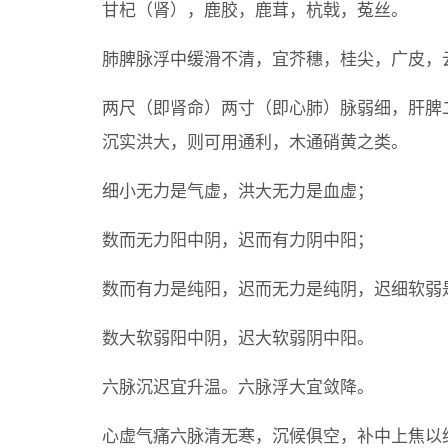
甘杞（肾），鹿胶，鹿茸，杭戟，菟丝。
肺脾脉浮中缓滑不清，宜芥穗，桂尖，广皮，
两尺（即肾命）两寸（即心肺）脉弱细，肝脾
沉实洪大，则可用通利，木通硝黄之类。
细小无力是气虚，洪大无力是血虚；
数而无力阳中阴，迟而有力阴中阳；
数而有力是纯阳，迟而无力是纯阴，迟细软弱
数大软弱阳中阴，迟大软弱阴中阳。
六脉沉迟宜升温。六脉浮大宜敛降。
心虚气痛六脉清无寒，沉候俱空，补中上焦以