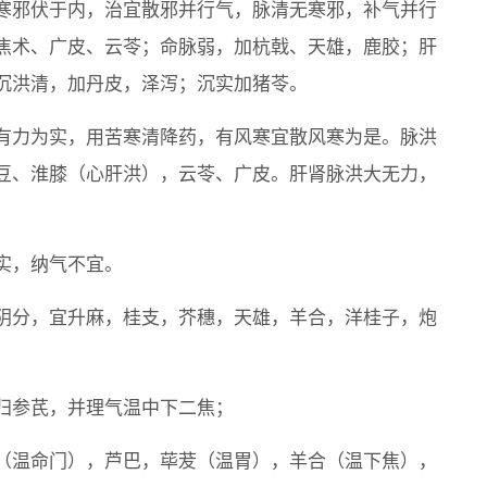
寒邪伏于内，治宜散邪并行气，脉清无寒邪，补气并行
焦术、广皮、云苓；命脉弱，加杭戟、天雄，鹿胶；肝
沉洪清，加丹皮，泽泻；沉实加猪苓。
有力为实，用苦寒清降药，有风寒宜散风寒为是。脉洪
豆、淮膝（心肝洪），云苓、广皮。肝肾脉洪大无力，
实，纳气不宜。
阴分，宜升麻，桂支，芥穗，天雄，羊合，洋桂子，炮
归参芪，并理气温中下二焦；
（温命门），芦巴，荜茇（温胃），羊合（温下焦），