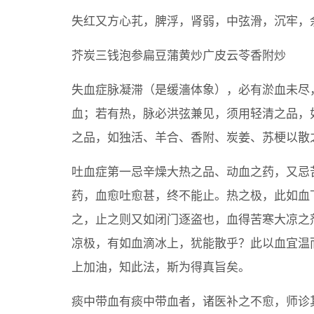
失红又方心芤，脾浮，肾弱，中弦滑，沉牢，
芥炭三钱泡参扁豆蒲黄炒广皮云苓香附炒
失血症脉凝滞（是缓濇体象），必有淤血未尽
血；若有热，脉必洪弦兼见，须用轻清之品，
之品，如独活、羊合、香附、炭姜、苏梗以散
吐血症第一忌辛燥大热之品、动血之药，又忌
药，血愈吐愈甚，终不能止。热之极，此如血
之，止之则又如闭门逐盗也，血得苦寒大凉之
凉极，有如血滴冰上，犹能散乎？此以血宜温
上加油，知此法，斯为得真旨矣。
痰中带血有痰中带血者，诸医补之不愈，师诊