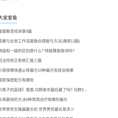
大家爱看
基督教圣经讲章8篇
党建与业务工作深度融合措施与方法(通用13篇)
特级和一级的区别是什么? 特级算极限词吗?
司法所矫正思想汇报三篇
小孩咳嗽快速止咳偏方10种偏方有效治咳嗽
国家保密配方有哪些
《黑子的篮球》里面,乌野高中最后赢了吗? 乌野3年拿到全国冠军了吗
止咳最快的方法6种常用治疗咳嗽的偏方
世界男性生殖器最长的 世界男性最长是多少