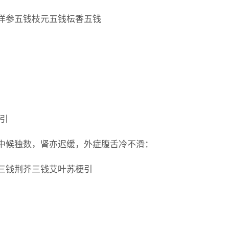
洋参五钱枝元五钱枟香五钱
引
中候独数，肾亦迟缓，外症腹舌冷不滑：
三钱荆芥三钱艾叶苏梗引