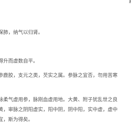
保肺，纳气以归肾。
得升而虚数自平。
参鹿胶，支元之类，芡实之属。参脉之宜否，勿用苦寒
脉柔气虚用参，脉刚血虚用地。大黄、附子犹乱世之良
黄，审脉之阴阳虚实，阳中阴，阴中阳，实中虚，虚中
宜，斯为得矣。