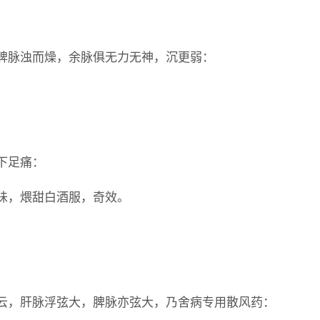
脾脉浊而燥，余脉俱无力无神，沉更弱：
下足痛：
味，煨甜白酒服，奇效。
云，肝脉浮弦大，脾脉亦弦大，乃舍病专用散风药：