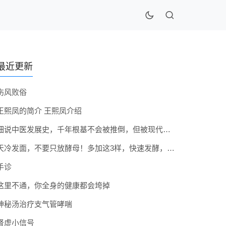
最近更新
伤风败俗
王熙凤的简介 王熙凤介绍
细说中医发展史，千年根基不会被推倒，但被现代医疗模式堵住出路
天冷发面，不要只放酵母！多加这3样，快速发酵，蓬松香软弹性十足
手诊
这里不通，你全身的健康都会垮掉
神秘汤治疗支气管哮喘
肾虚小信号