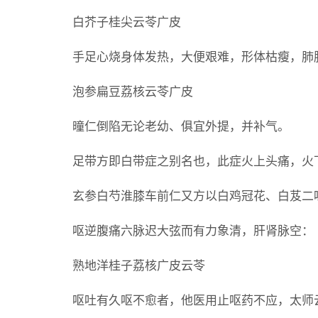
白芥子桂尖云苓广皮
手足心烧身体发热，大便艰难，形体枯瘦，肺
泡参扁豆荔核云苓广皮
曈仁倒陷无论老幼、俱宜外提，并补气。
足带方即白带症之别名也，此症火上头痛，火
玄参白芍淮膝车前仁又方以白鸡冠花、白芨二
呕逆腹痛六脉迟大弦而有力象清，肝肾脉空：
熟地洋桂子荔核广皮云苓
呕吐有久呕不愈者，他医用止呕药不应，太师