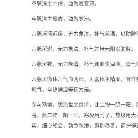
革脉清主中虚，浊为表寒邪。
牢脉清主癥瘕，浊为寒滞。
六脉浮濡迟缓，无力象清，补气兼温，以助脾
六脉沉迟，无力象清，补气并培元阳以助脾。
六脉沉数，无力象清，补气调血生津液，清气
六脉见微体乃气血两虚，见弱体主精虚，宜洋
耗气，辛热燥湿等药为是。
参与熟地，犹治世之良将，此二物一阴一阳，
将，此二物一阴一阳，寒极用附子，热极用大
实，细心领会，孰急孰缓，斟酌尽善，调护得