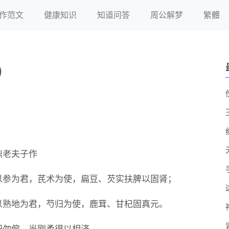
作范文
健康知识
知道问答
周公解梦
繁體
）
鼎老夫子作
以参为君，芪术为使，扁豆、芡实扶脾以固肾；
以熟地为君，芍归为使，鹿茸、甘杞固真元。