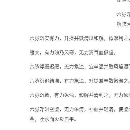
使阴
六脉
解弦
六脉沉实有力，升提并微清以和解，微渗利之
缓大，有力浊乃风寒，无力清气血俱虚。
六脉浮细迟缓，无力象浊，宜辛温并散风燥湿
六脉沉迟结滞，有力象浊，升提兼辛散微温之
六脉沉数，有力象浊，和解并清利之，无力象
六脉浮洪空虚，无力象清，补血并轻清，使虚
金，壮水而火炎自平。