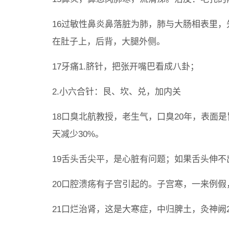
16过敏性鼻炎鼻落脏为肺，肺与大肠相表里
在肚子上，后背，大腿外侧。
17牙痛1.脐针，把张开嘴巴看成八卦；
2.小六合针：艮、坎、兑，加内关
18口臭北航教授，老生气，口臭20年，表面
天减少30%。
19舌头舌尖平，是心脏有问题；如果舌头伸
20口腔溃疡有子宫引起的。子宫寒，一来例假
21口烂治肾，这是大寒症，中归脾土，灸神阙