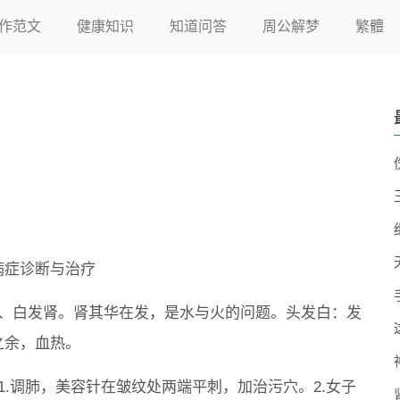
作范文
健康知识
知道问答
周公解梦
繁體
病症诊断与治疗
发、白发肾。肾其华在发，是水与火的问题。头发白：发
之余，血热。
纹1.调肺，美容针在皱纹处两端平刺，加治污穴。2.女子