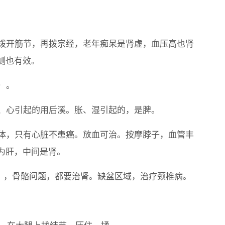
，拨开筋节，再拨宗经，老年痴呆是肾虚，血压高也肾
侧也有效。
）。
肠、心引起的用后溪。胀、湿引起的，是脾。
身体，只有心脏不患癌。放血可治。按摩脖子，血管丰
为肝，中间是肾。
间），骨骼问题，都要治肾。缺盆区域，治疗颈椎病。