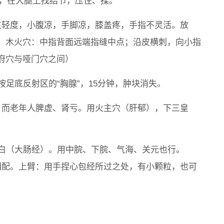
经，在大腿上找结节，压住、揉。
生轻度，小腹凉，手脚凉，膝盖疼，手指不灵活。放
。木火穴：中指背面远端指缝中点；沿皮横刺，向小指
府穴与哑门穴之间）
按足底反射区的“胸腺”，15分钟，肿块消失。
；而老年人脾虚、肾亏。用火主穴（肝郁），下三皇
太白（大肠经）。用中脘、下脘、气海、关元也行。
相配。上臂：用手捏心包经所过之处，有小颗粒，也可