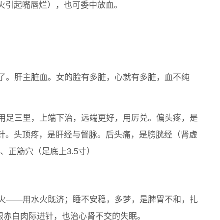
火引起嘴唇烂），也可委中放血。
差了。肝主脏血。女的脸有多脏，心就有多脏，血不纯
，用足三里，上端下治，远端更好，用厉兑。偏头疼，是
针。头顶疼，是肝经与督脉。后头痛，是膀胱经（肾虚
、正筋穴（足底上3.5寸）
心火——用水火既济；睡不安稳，多梦，是脾胃不和，扎
后跟赤白肉际进针，也治心肾不交的失眠。