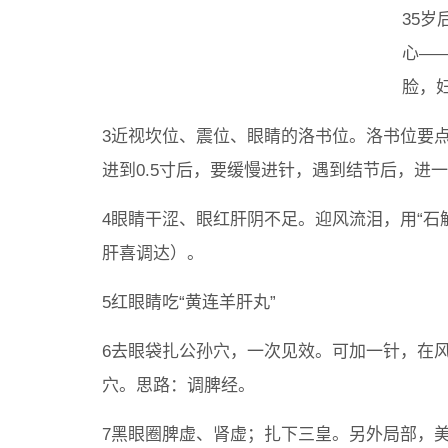
35
心—
脸，
3近视坎位、震位、眼睛的洛书位。洛书位要
进到0.5寸后，要缓慢进针，遇到结节后，进
4眼睛干涩、眼红肝阴不足。迎风流泪，用“石
肝喜调达）。
5红眼睛吃“黄连羊肝丸”
6去眼袋扎公孙穴，一次见效。可加一针，在
穴。思路：调脾经。
7黑眼圈脾虚、肾虚；扎下三皇。另外局部，