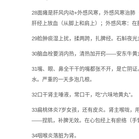
28面瘫是肝风内动+外感风寒，外感风寒治
肝经上放血（从脚上和肩上）；外感风寒：在
29脸肿痰湿上扰，揉两跨，扎脾经。石斛夜光
30脑血栓要消内热，清热加开窍——安东牛
31嘴、眼、鼻全干干的嘴都张不开，是亡阴
水。严重的一天多泡几根。
32口干肾主唾液，常口干，吃“六味地黄丸”。
33扁桃体炎7岁女孩，还有皮炎。肾主喉咙，
——捏肌，补脾无效。在心包经上有瘀络（手
34咽喉炎落脏为肾。