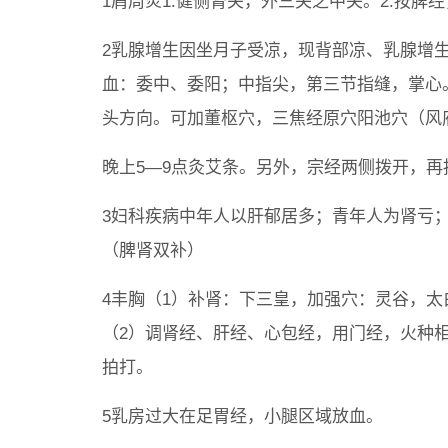
1肩周炎1.健侧肾关，外三关之中关。2.按脾
2乳腺增生因坐月子受凉，现背部凉、乳腺增
血：委中、委阳；中指尖，第三节指缝，掌心
头方向。可加董枢穴，三焦经原穴阳池穴（风
晚上5—9点灸艾条。另外，宗经两侧拨开，再
3妇科疾病中年人以肝郁居多；青年人为肾亏
（脾肾双补）
4丰胸（1）补肾：下三皇，加强穴：灵谷，
（2）调肾经、肝经、心包经，用门经，火种
拍打。
5乳房过大在足胃经，小腿区域放血。