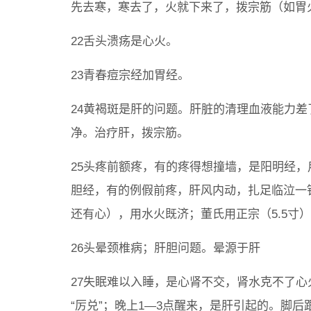
先去寒，寒去了，火就下来了，拨宗筋（如胃
22舌头溃疡是心火。
23青春痘宗经加胃经。
24黄褐斑是肝的问题。肝脏的清理血液能力
净。治疗肝，拨宗筋。
25头疼前额疼，有的疼得想撞墙，是阳明经
胆经，有的例假前疼，肝风内动，扎足临泣一
还有心），用水火既济；董氏用正宗（5.5寸）
26头晕颈椎病；肝胆问题。晕源于肝
27失眠难以入睡，是心肾不交，肾水克不了
“厉兑”；晚上1—3点醒来，是肝引起的。脚