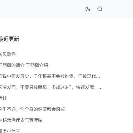
最近更新
伤风败俗
王熙凤的简介 王熙凤介绍
细说中医发展史，千年根基不会被推倒，但被现代医疗模式堵住出路
天冷发面，不要只放酵母！多加这3样，快速发酵，蓬松香软弹性十足
手诊
这里不通，你全身的健康都会垮掉
神秘汤治疗支气管哮喘
肾虚小信号