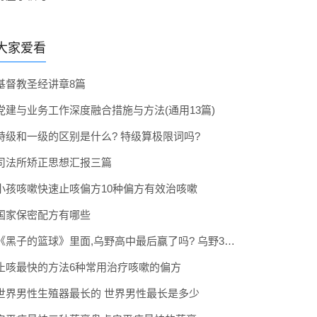
大家爱看
基督教圣经讲章8篇
党建与业务工作深度融合措施与方法(通用13篇)
特级和一级的区别是什么? 特级算极限词吗?
司法所矫正思想汇报三篇
小孩咳嗽快速止咳偏方10种偏方有效治咳嗽
国家保密配方有哪些
《黑子的篮球》里面,乌野高中最后赢了吗? 乌野3年拿到全国冠军了吗
止咳最快的方法6种常用治疗咳嗽的偏方
世界男性生殖器最长的 世界男性最长是多少