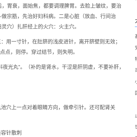
岁后，胃衰，面始焦，都要调理脾胃。去脸上皱纹，要治
—做宗筋，先治好妇科病。二是心脏（放血、行间治
妇灵穴）扎肝经上的火穴：火主穴。
点：用一寸针，在肚脐的浅皮进针，离开脐壁则无效；
一点点，则停。穿过结节，则失明。
斛夜光丸”。（补的是肾水，干涩是肝阴虚，不要补肝，
风池穴上一点对着眼睛方向，做牵引针。还可配肾关
美容针散刺