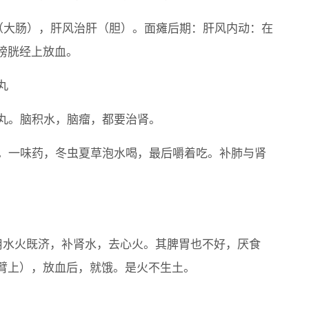
肺（大肠），肝风治肝（胆）。面瘫后期：肝风内动：在
膀胱经上放血。
丸
黄丸。脑积水，脑瘤，都要治肾。
证。一味药，冬虫夏草泡水喝，最后嚼着吃。补肺与肾
用水火既济，补肾水，去心火。其脾胃也不好，厌食
臂上），放血后，就饿。是火不生土。