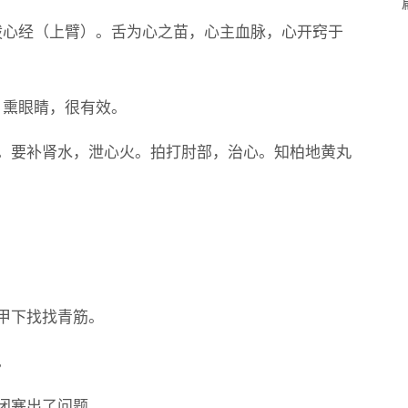
拨心经（上臂）。舌为心之苗，心主血脉，心开窍于
，熏眼睛，很有效。
火。要补肾水，泄心火。拍打肘部，治心。知柏地黄丸
甲下找找青筋。
。
闭塞出了问题。