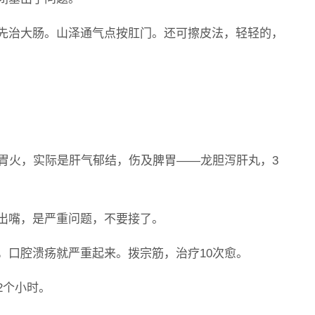
，先治大肠。山泽通气点按肛门。还可擦皮法，轻轻的，
是胃火，实际是肝气郁结，伤及脾胃——龙胆泻肝丸，3
不出嘴，是严重问题，不要接了。
，口腔溃疡就严重起来。拨宗筋，治疗10次愈。
2个小时。