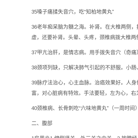
35嗓子痛揉失音穴，吃“知柏地黄丸”
36老年痴呆脑为髓之海。补肾。在大椎两侧
虚，还要补肾。头晕、头疼，颈椎病拨大椎两
37甲亢治肝，是情志病。用手拨失音穴（奇痛
38颈项列缺，只解决肺气引起的不舒服。小
39脉疗法治心，心主血脉。治癌效果好。人
富，对心脏病有特效。手法要轻，左为心，右
40颈椎病、长骨刺吃“六味地黄丸”（一周时
二、腹部