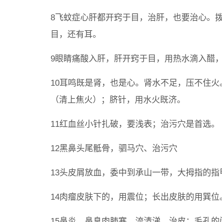
8飞蚊症心肝都开窍于目，治肝，也要治心。
目，还有耳。
9眼睛痛酸入肝，肝开窍于目，用热水滴入醋
10耳鸣既是肾，也是心。肾水不足，压不住
（清上焦火）；脐针，用水火既济。
11红血丝小针扎破，要浅表；治污穴是首选。
12黑鼻头尾骶骨，驷马穴、治污穴
13头皮屑放血，委中到承山一带，大拇指的指
14肉瘤皮肤下的，用震位；长出皮肤的用巽位
15鼻炎，鼻息肉肺寒，流清涕。治皮：毛孔的